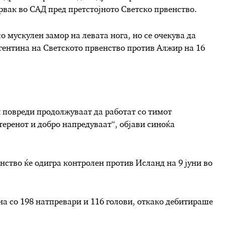
рвак во САД пред претстојното Светско првенство.
о мускулен замор на левата нога, но се очекува да
гентина на Светското првенство против Алжир на 16
и повреди продолжуваат да работат со тимот
еренот и добро напредуваат“, објави синоќа
нство ќе одигра контролен против Исланд на 9 јуни во
на со 198 натпревари и 116 голови, откако дебитираше