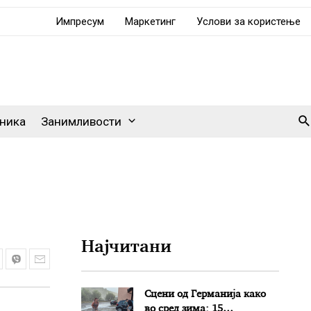
Импресум
Маркетинг
Услови за користење
Se
ника
Занимливости
Најчитани
Сцени од Германија како
во сред зима: 15