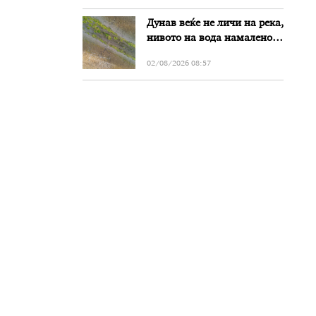
Дунав веќе не личи на река,
нивото на вода намалено
за речиси еден метар во
02/08/2026 08:57
Бугарија