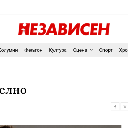
Колумни
Фељтон
Култура
Сцена
Спорт
Хро
елно