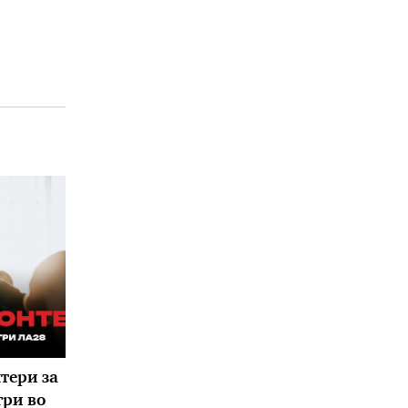
тери за
ри во