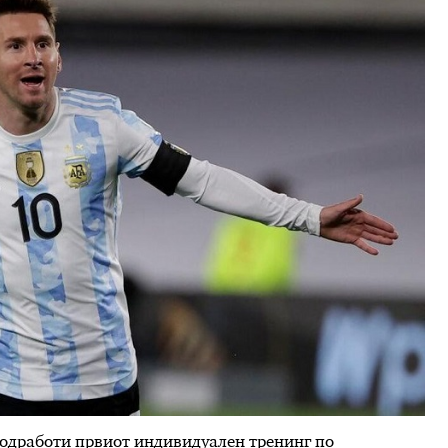
 одработи првиот индивидуален тренинг по