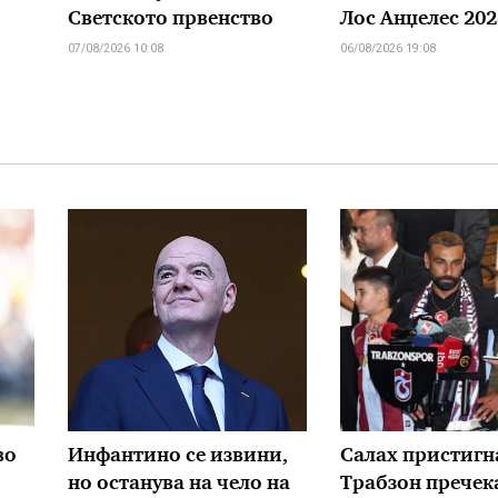
Светското првенство
Лос Анџелес 202
07/08/2026 10:08
06/08/2026 19:08
во
Инфантино се извини,
Салах пристигн
но останува на чело на
Трабзон пречек