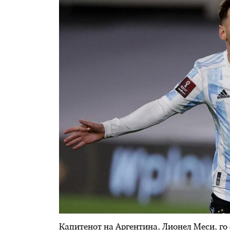
Капитенот на Аргентина, Лионел Меси, го