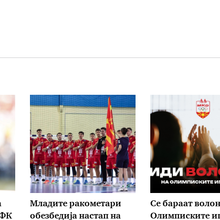
а
Младите ракометари
Се бараат волон
 ФК
обезбедија настап на
Олимписките иг