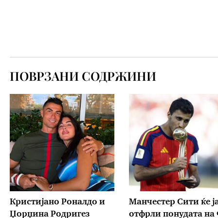
ПОВРЗАНИ СОДРЖИНИ
Кристијано Роналдо и
Манчестер Сити ќе ј
Џорџина Родригез
отфрли понудата на