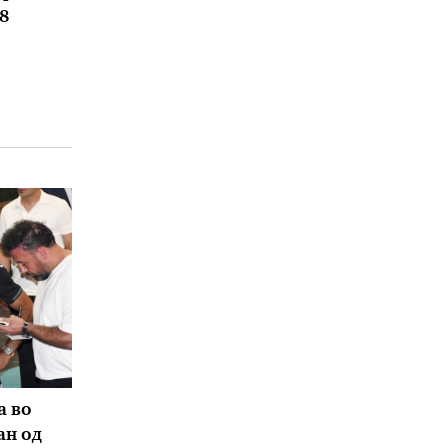
8
а во
ан од