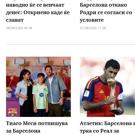
наводно ќе се венчаат
Барселона откако
денес: Откриено каде ќе
Родри се согласи со
слават
условите
08/08/2026 09:08
07/08/2026 11:08
Тиаго Меси потпишува
Атлетик: Барселона 
за Барселона
трка со Реал за