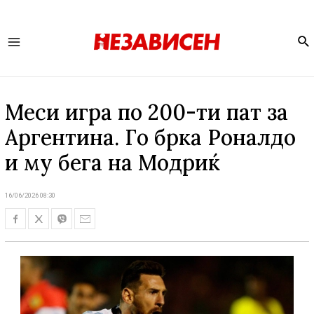
Se
Main
Menu
Меси игра по 200-ти пат за
Аргентина. Го брка Роналдо
и му бега на Модриќ
16/06/2026 08:30