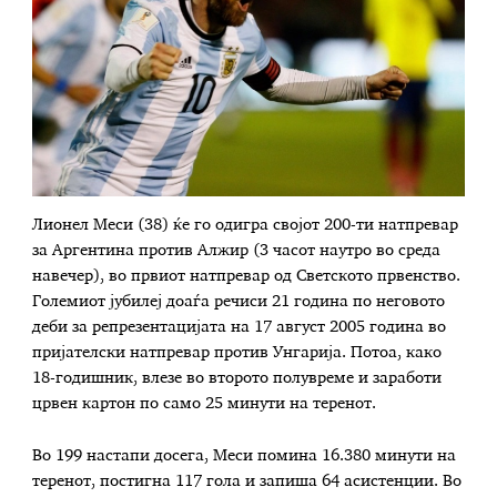
Лионел Меси (38) ќе го одигра својот 200-ти натпревар
за Аргентина против Алжир (3 часот наутро во среда
навечер), во првиот натпревар од Светското првенство.
Големиот јубилеј доаѓа речиси 21 година по неговото
деби за репрезентацијата на 17 август 2005 година во
пријателски натпревар против Унгарија. Потоа, како
18-годишник, влезе во второто полувреме и заработи
црвен картон по само 25 минути на теренот.
Во 199 настапи досега, Меси помина 16.380 минути на
теренот, постигна 117 гола и запиша 64 асистенции. Во