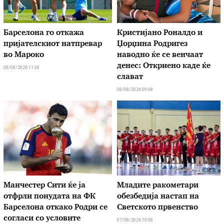
Барселона го откажа
Кристијано Роналдо и
пријателскиот натпревар
Џорџина Родригез
во Мароко
наводно ќе се венчаат
денес: Откриено каде ќе
08/08/2026 11:08
слават
08/08/2026 09:08
Манчестер Сити ќе ја
Младите ракометари
отфрли понудата на ФК
обезбедија настап на
Барселона откако Родри се
Светското првенство
согласи со условите
07/08/2026 10:08