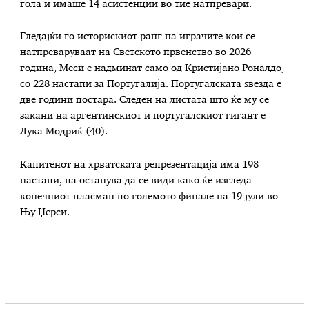
гола и имаше 14 асистенции во тие натпревари.
Гледајќи го историскиот ранг на играчите кои се
натпреваруваат на Светското првенство во 2026
година, Меси е надминат само од Кристијано Роналдо,
со 228 настапи за Португалија. Португалската ѕвезда е
две години постара. Следен на листата што ќе му се
закани на аргентинскиот и португалскиот гигант е
Лука Модриќ (40).
Капитенот на хрватската репрезентација има 198
настапи, па останува да се види како ќе изгледа
конечниот пласман по големото финале на 19 јули во
Њу Џерси.