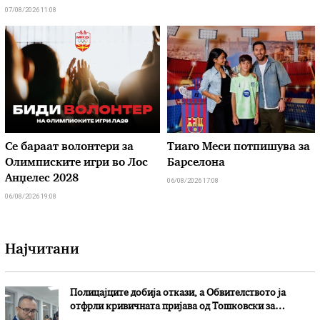
07/08/2026 11:08
Се бараат волонтери за
Тиаго Меси потпишува за
Олимписките игри во Лос
Барселона
Анџелес 2028
06/08/2026 17:08
06/08/2026 19:08
Најчитани
Полицајците добија откази, а Обвителството ја
отфрли кривичната пријава од Тошковски за