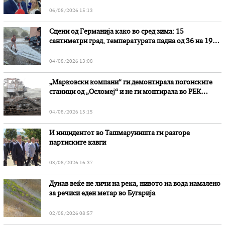
наводни злоупотреби
06/08/2026 15:13
Сцени од Германија како во сред зима: 15
сантиметри град, температурата падна од 36 на 19
степени
04/08/2026 13:08
„Марковски компани“ ги демонтирала погонските
станици од „Осломеј“ и не ги монтирала во РЕК
„Битола“, стои во вештачењето на обвинителството
04/08/2026 15:15
И инцидентот во Ташмаруништa ги разгоре
партиските кавги
03/08/2026 16:37
Дунав веќе не личи на река, нивото на вода намалено
за речиси еден метар во Бугарија
02/08/2026 08:57