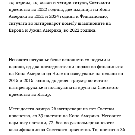
тој период, тој освои и четири титули, Светското
првенство во 2022 година, две изданија на Копа
Америка во 2021 и 2024 година и Финалисимо,
титулата во натпреварот помеѓу шампионите на
Европа и Јужна Америка, во 2022 година.
Неговото патување беше исполнето со подеми и
падови, од два последователни порази во финалињата
на Копа Америка од Чиле по изведување на пенали во
2015 и 2016 година, до двоен триумф во истото
натпреварување и посакуваната круна на Светското
првенство во Катар.
Меси досега одигра 26 натпревари на пет Светски
првенства, со 39 настапи на Копа Америка. Неговите
најмногу настапи, 72, беа во јужноамериканските
квалификации за Светското првенство. Тој постигна 36