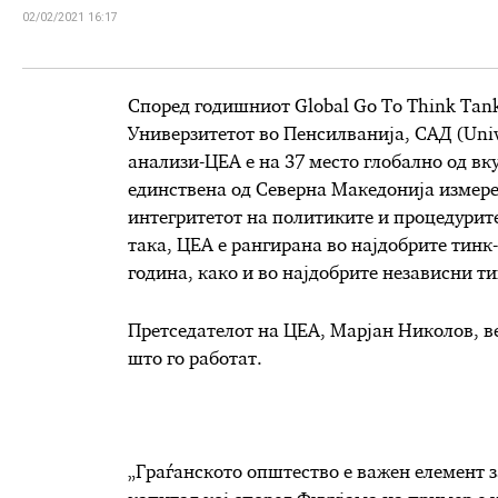
02/02/2021 16:17
Според годишниот Global Go To Think Tank 
Универзитетот во Пенсилванија, САД (Unive
анализи-ЦЕА е на 37 место глобално од вк
единствена од Северна Македонија измере
интегритетот на политики
те
и процедури
т
така, ЦЕА е рангирана во најдобрите тин
година, како и во најдобрите независни ти
Претседателот на ЦЕА, Марјан Николов, ве
што го работат.
„Граѓанското општество е важен елемент з