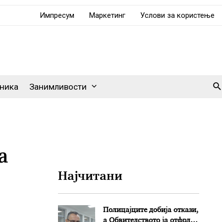
Импресум
Маркетинг
Услови за користење
Se
ника
Занимливости
а
Најчитани
Полицајците добија откази,
а Обвителството ја отфрли