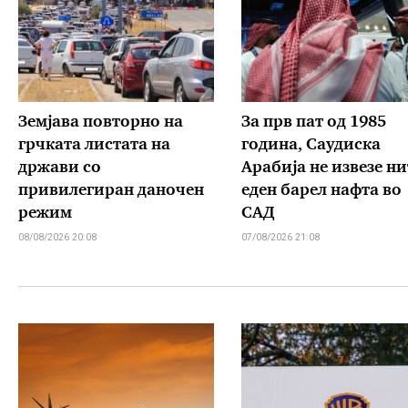
Земјава повторно на
За прв пат од 1985
грчката листата на
година, Саудиска
држави со
Арабија не извезе ни
привилегиран даночен
еден барел нафта во
режим
САД
08/08/2026 20:08
07/08/2026 21:08