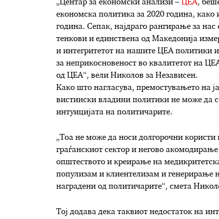
„Центар за економски анализи –
ЦЕА
, беш
економска политика за 2020 година, како 
година. Сепак, најдраго рангирање за нас 
тенкови и единствена од Македонија изме
и интегритетот на нашите ЦЕА политики и
за неприкосновеност во квалитетот на ЦЕА 
од ЦЕА“, вели Николов за Независен.
Како што нагласува, премостувањето на ја
вистински владини политики не може да с
интуицијата на политичарите.
„Тоа не може да носи долгорочни користи
граѓанскиот сектор и негово акомодирање 
општеството и креирање на медикритетск
популизам и клиентелизам и генерирање н
наградени од политичарите“, смета Никол
Тој додава дека таквиот недостаток на ин