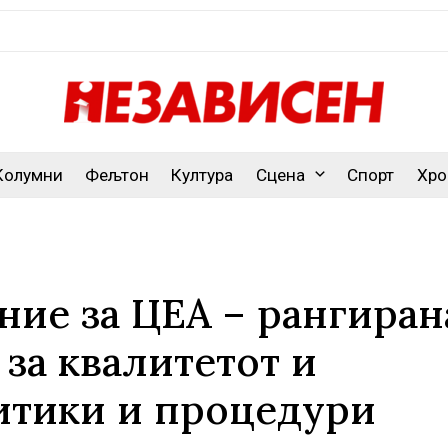
Колумни
Фељтон
Култура
Сцена
Спорт
Хро
ие за ЦЕА – рангиран
 за квалитетот и
итики и процедури