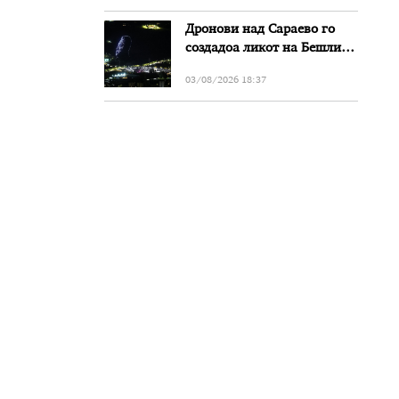
Дронови над Сараево го
создадоа ликот на Бешлиќ
додека Мерлин го пееше
03/08/2026 18:37
нивниот дует