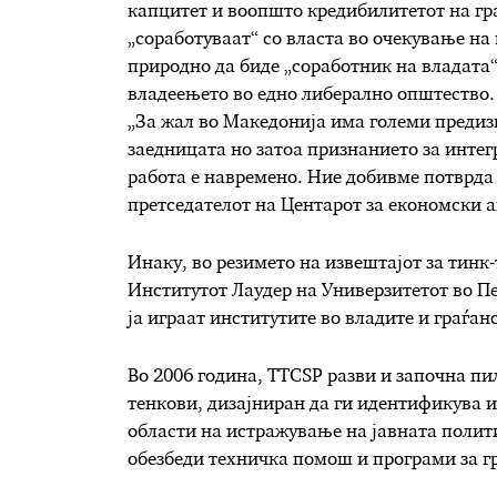
капцитет и воопшто кредибилитетот на гр
„соработуваат“ со власта во очекување на
природно да биде „соработник на владата“
владеењето во едно либерално општество.
„За жал во Македонија има големи предиз
заедницата но затоа признанието за интег
работа е навремено. Ние добивме потврда 
претседателот на Цeнтарот за економски 
Инаку, во резимето на извештајот за тинк
Институтот Лаудер на Универзитетот во П
ја играат институтите во владите и граѓан
Во 2006 година, TTCSP разви и започна пи
тенкови, дизајниран да ги идентификува и
области на истражување на јавната политик
обезбеди техничка помош и програми за гр