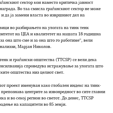
аѓанскиот сектор кои наместо критичка јавност
 награда. Во таа смисла граѓанскиот сектор не може
 и да ја замени власта во извршниот дел на
вици во разбирањето на улогата на тинк тенк
ритетот на ЦЕА и квалитетет на нашата 18 годишна
за она што сме и за она што го работиме“, вели
анализзи, Марјан Николов.
-тенк и граѓански општества (TTCSP) се вели дека
енсилванија спроведува истражување за улогата што
ските општества низ целиот свет.
лот проект именуван како глобален индекс на тинк-
 препознава центрите за извонредност во сите главни
а и во секој регион во светот. До денес, TTCSP
адење на капацитети во 85 земји.