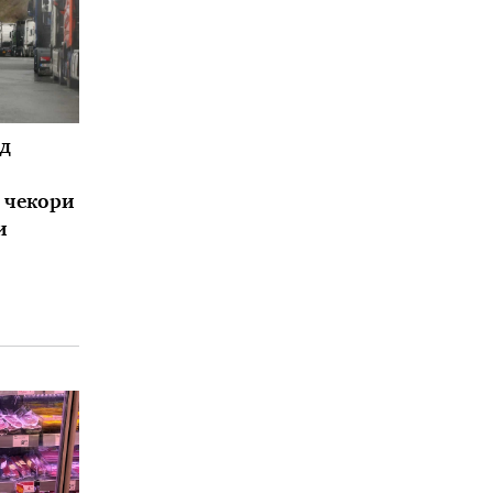
д
и чекори
и