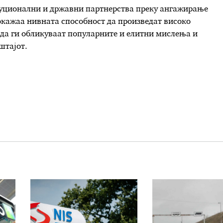
туционални и државни партнерства преку ангажирање
окажаа нивната способност да произведат високо
да ги обликуваат популарните и елитни мислења и
штајот.