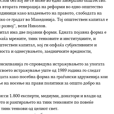
слов без кој не се може во едно либерално општество.
а втората генерација на реформи во едно општество
 единици како владеењето на правото, слободата на
ко се градат во Македонија. Тој општествен капитал е
 развој“, вели Николов.
питал има две појавни форми. Едната појавна форма е
фаќа мрежите, тинк тенковите и институциите, и
тествен капитал, кој ги опфаќа субјективните и
носта и однесувањето, заедничките вредности,
енсилванија го спроведува истражувањето за улогата
 своето истражување уште од 1989 година го следат
ицата како посебна форма на граѓански здруженија кои
ње на носење на прави политики за општо добро на
сси 1.800 експерти, медиуми, донатори и влади од
ето и рангирањето на тинк тенковите по повеќе
 тинк тенкови од целиот свет.