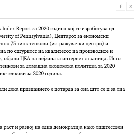
Index Report за 2020 година кој се изработува од
rsity of Pennsylvania), Центарот за економски
упно 75 тинк тенкови (истражувачки центри) и
на по сигурност на квалитетот на производи
те
и
е, објави ЦЕА на нејзината интернет страница
. Исто
к-тенкови за домашна економска политика за 2020
нк-тенкови за 2020 година.
ли дека признанието е потврда за она што се и за она
а раст и развој на една демократија како општествен