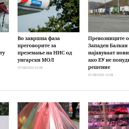
Во завршна фаза
Превозниците о
преговорите за
Западен Балкан
ту
преземање на НИС од
најавуваат нов
унгарски МОЛ
ако ЕУ не понуд
решение
07/08/2026 20:08
07/08/2026 16:08