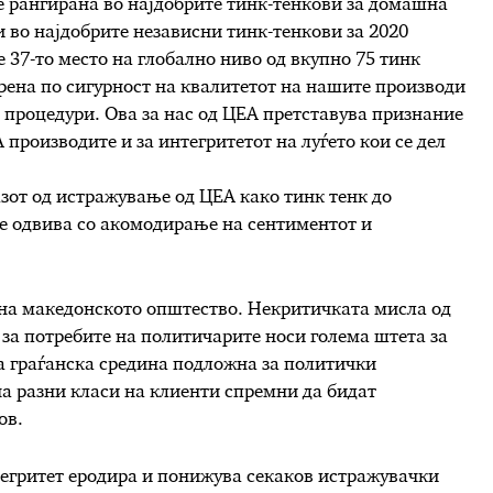
е рангирана во најдобрите тинк-тенкови за домашна
и во најдобрите независни тинк-тенкови за 2020
е 37-то место на глобално ниво од вкупно 75 тинк
рена по сигурност на квалитетот на нашите производи
 процедури. Ова за нас од ЦЕА претставува признание
производите и за интегритетот на луѓето кои се дел
зот од истражување од ЦЕА како тинк тенк до
е одвива со акомодирање на сентиментот и
 на македонското општество. Некритичката мисла од
за потребите на политичарите носи голема штета за
а граѓанска средина подложна за политички
а разни класи на клиенти спремни да бидат
ов.
тегритет еродира и понижува секаков истражувачки