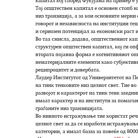
капитал кој според Фукујама на пример е у
Тој општествен капитал е основен стопб н
низ транзиција, а за кои основните мерни
говорот и независноста на институции теш
и сериозен потенцијал за економски раст и
Во таа смисла, додава, општествениот ка
структурен општествен капитал, кој ги оп
втората појавна форма е когнитивниот опш
нематеријалните елементи како субјектив
реципроцитет и довербата.
Лаудер Институтот од Универзитетот на П
на тинк тенковите низ целиот свет. Тие во
развојот и карактерот на тинк тенк заедн
имаат карактер и на институти за помага
граѓаните низ транзицијата.
Во нивното истражување тие користат речи
целиот свет за да се изработи истражувањ
категории, а имаат базза за повеќе од 8000