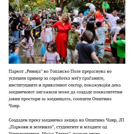
Паркот „Ринија“ во Топанско Поле прераснува во
успешен пример за соработка меѓу граѓаните,
институциите и приватниот сектор, покажувајќи дека
заедничкиот ангажман може да создаде поквалитетни
јавни простори за заедницата, соопшти Општина
Чаир.
Создаден преку заедничка акција на Општина Чаир, ЈП
„Паркови и зеленило“, студентите и младите од
Универзитетот „Мајка Тереза“, паркот денес