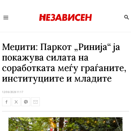
Se
Main
Menu
Меџити: Паркот „Ринија“ ја
покажува силата на
соработката меѓу граѓаните,
институциите и младите
12/06/2026 11:17