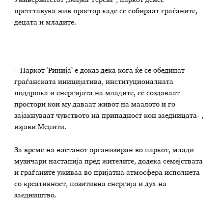
претставува жив простор каде се собираат граѓаните,
децата и младите.
– Паркот ‘Ринија’ е доказ дека кога ќе се обединат
граѓанската иницијатива, институционалната
поддршка и енергијата на младите, се создаваат
простори кои му даваат живот на маалото и го
зајакнуваат чувството на припадност кон заедницата- ,
изјави Меџити.
За време на настанот организиран во паркот, млади
музичари настапија пред жителите, додека семејствата
и граѓаните уживаа во пријатна атмосфера исполнета
со креативност, позитивна енергија и дух на
заедништво.