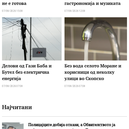
не е готова
гастрономија и музиката
07/08/2026 15:08
07/08/2026 12:08
Делови од Гази Баба и
Без вода селото Моране и
Бутел без електрична
корисници од неколку
енергија
улици во Скопско
07/08/2026 07:08
07/08/2026 07:08
Најчитани
Полицајците добија откази, а Обвителството ја