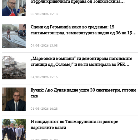
отфрли кривичната пријава од Тошковски за
наводни злоупотреби
06/08/2026 15:13
Сцени од Германија како во сред зима: 15
сантиметри град, температурата падна од 36 на 19
степени
04/08/2026 13:08
„Марковски компани“ ги демонтирала погонските
станици од „Осломеј“ и не ги монтирала во РЕК
„Битола“, стои во вештачењето на обвинителството
04/08/2026 15:15
Вучиќ: Ако Дунав падне уште 30 сантиметри, готови
сме
01/08/2026 16:28
И инцидентот во Ташмаруништa ги разгоре
партиските кавги