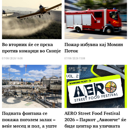
Во вторник ќе се прска
Пожар избувна кај Момин
против комарци во Скопје
Поток
07/08/2026 16:08
07/08/2026 15:08
Подната фонтана се
AERO Street Food Festival
покажа поголем залак –
2026 – Паркот „Авионче“ ќе
веќе месец и пол, а уште
биде центар на уличната