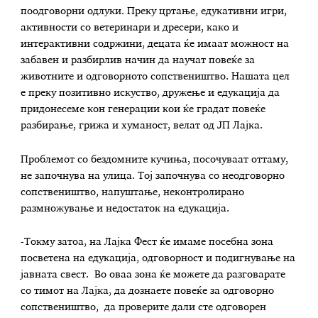
поодговорни одлуки. Преку цртање, едукативни игри,
активности со ветеринари и дресери, како и
интерактивни содржини, децата ќе имаат можност на
забавен и разбирлив начин да научат повеќе за
животните и одговорното сопствеништво. Нашата цел
е преку позитивно искуство, дружење и едукација да
придонесеме кон генерации кои ќе градат повеќе
разбирање, грижа и хуманост, велат од ЈП Лајка.
Проблемот со бездомните кучиња, посочуваат оттаму,
не започнува на улица. Тој започнува со неодговорно
сопствеништво, напуштање, неконтролирано
размножување и недостаток на едукација.
-Токму затоа, на Лајка Фест ќе имаме посебна зона
посветена на едукација, одговорност и подигнување на
јавната свест. Во оваа зона ќе можете да разговарате
со тимот на Лајка, да дознаете повеќе за одговорно
сопствеништво, да проверите дали сте одговорен