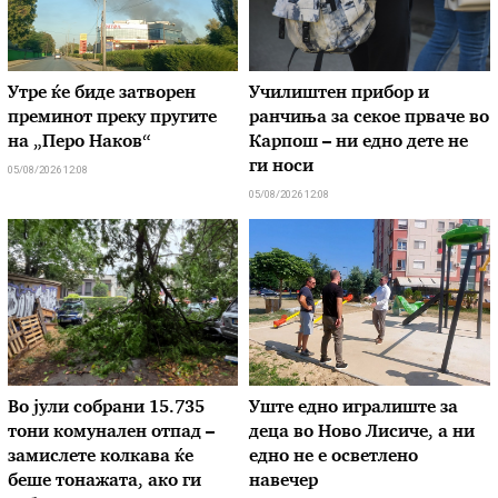
Утре ќе биде затворен
Училиштен прибор и
преминот преку пругите
ранчиња за секое прваче во
на „Перо Наков“
Карпош – ни едно дете не
ги носи
05/08/2026 12:08
05/08/2026 12:08
Во јули собрани 15.735
Уште едно игралиште за
тони комунален отпад –
деца во Ново Лисиче, а ни
замислете колкава ќе
едно не е осветлено
беше тонажата, ако ги
навечер