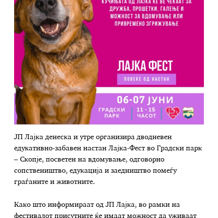
ЈП Лајка денеска и утре организира дводневен
едукативно-забавен настан Лајка-Фест во Градски парк
– Скопје, посветен на вдомување, одговорно
сопствеништво, едукација и заедништво помеѓу
граѓаните и животните.
Како што информираат од ЈП Лајка, во рамки на
фестивалот присутните ќе имаат можност да уживаат