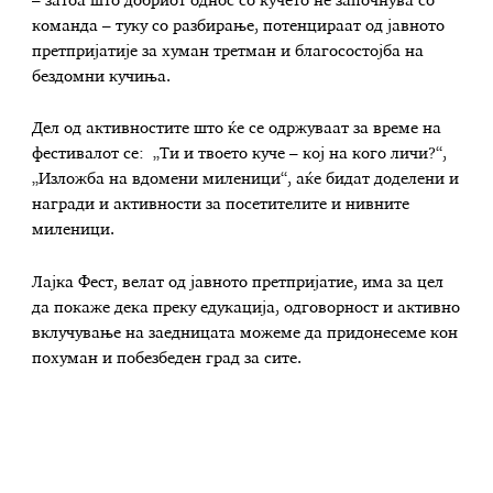
– затоа што добриот однос со кучето не започнува со
команда – туку со разбирање, потенцираат од јавното
претпријатије за хуман третман и благосостојба на
бездомни кучиња.
Дел од активностите што ќе се одржуваат за време на
фестивалот се: „Ти и твоето куче – кој на кого личи?“,
„Изложба на вдомени миленици“, аќе бидат доделени и
награди и активности за посетителите и нивните
миленици.
Лајка Фест, велат од јавното претпријатие, има за цел
да покаже дека преку едукација, одговорност и активно
вклучување на заедницата можеме да придонесеме кон
похуман и побезбеден град за сите.