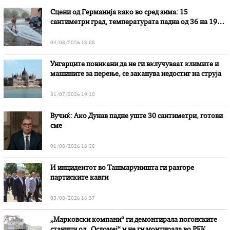
Сцени од Германија како во сред зима: 15
сантиметри град, температурата падна од 36 на 19
степени
04/08/2026 13:08
Унгарците повикани да не ги вклучуваат климите и
машините за перење, се заканува недостиг на струја
31/07/2026 19:10
Вучиќ: Ако Дунав падне уште 30 сантиметри, готови
сме
01/08/2026 16:28
И инцидентот во Ташмаруништa ги разгоре
партиските кавги
03/08/2026 16:37
„Марковски компани“ ги демонтирала погонските
станици од „Осломеј“ и не ги монтирала во РЕК