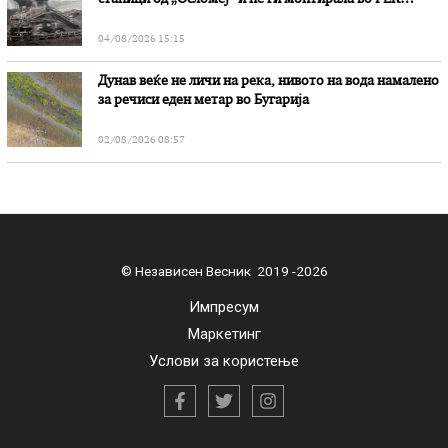
„Битола“, стои во вештачењето на обвинителството
04/08/2026 15:15
Дунав веќе не личи на река, нивото на вода намалено
за речиси еден метар во Бугарија
02/08/2026 08:57
© Независен Весник 2019 -2026
Импресум
Маркетинг
Услови за користење