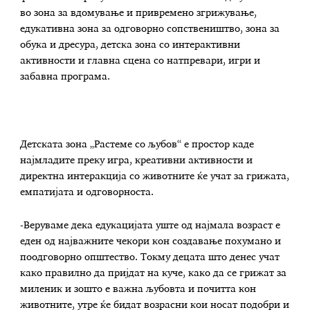
во зона за вдомување и привремено згрижување,
едукативна зона за одговорно сопствеништво, зона за
обука и дресура, детска зона со интерактивни
активности и главна сцена со натпревари, игри и
забавна програма.
Детската зона „Растеме со љубов“ е простор каде
најмладите преку игра, креативни активности и
директна интеракција со животните ќе учат за грижата,
емпатијата и одговорноста.
-Веруваме дека едукацијата уште од најмала возраст е
еден од најважните чекори кон создавање похумано и
поодговорно општество. Токму децата што денес учат
како правилно да пријдат на куче, како да се грижат за
миленик и зошто е важна љубовта и почитта кон
животните, утре ќе бидат возрасни кои носат подобри и