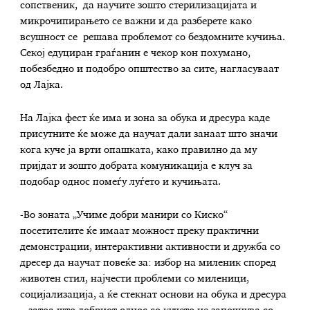
сопственик, да научите зошто стерилизацијата и
микрочипирањето се важни и да разберете како
всушност се решава проблемот со бездомните кучиња.
Секој едуциран граѓанин е чекор кон похумано,
побезбедно и подобро општество за сите, нагласуваат
од Лајка.
На Лајка фест ќе има и зона за обука и дресура каде
присутните ќе може да научат дали занаат што значи
кога куче ја врти опашката, како правилно да му
пријдат и зошто добрата комуникација е клуч за
подобар однос помеѓу луѓето и кучињата.
-Во зоната „Учиме добри манири со Киско“
посетителите ќе имаат можност преку практични
демонстрации, интерактивни активности и дружба со
дресер да научат повеќе за: избор на миленик според
животен стил, најчести проблеми со миленици,
социјализација, а ќе стекнат основи на обука и дресура