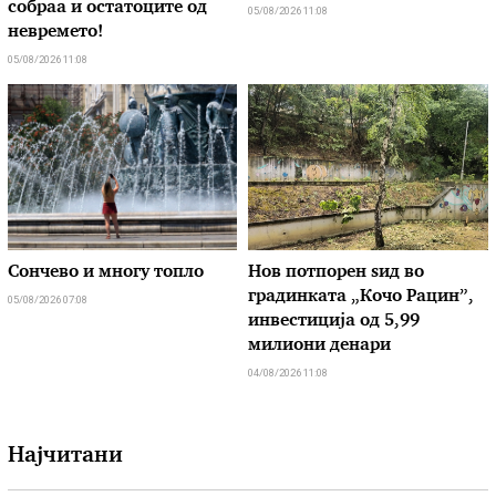
собраа и остатоците од
05/08/2026 11:08
невремето!
05/08/2026 11:08
Сончево и многу топло
Нов потпорен ѕид во
градинката „Кочо Рацин”,
05/08/2026 07:08
инвестиција од 5,99
милиони денари
04/08/2026 11:08
Најчитани