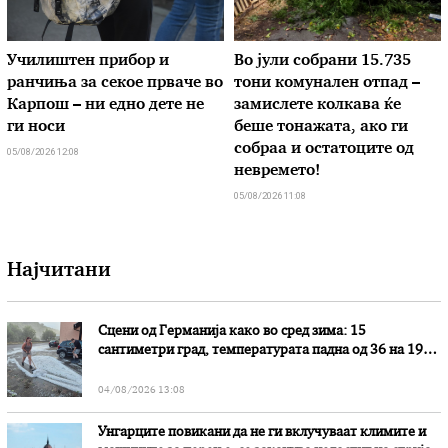
Училиштен прибор и
Во јули собрани 15.735
ранчиња за секое прваче во
тони комунален отпад –
Карпош – ни едно дете не
замислете колкава ќе
ги носи
беше тонажата, ако ги
собраа и остатоците од
05/08/2026 12:08
невремето!
05/08/2026 11:08
Најчитани
Сцени од Германија како во сред зима: 15
сантиметри град, температурата падна од 36 на 19
степени
04/08/2026 13:08
Унгарците повикани да не ги вклучуваат климите и