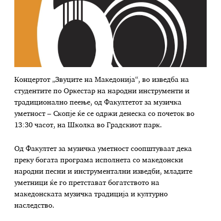
Концертот „Звуците на Македонија“, во изведба на
студентите по Оркестар на народни инструменти и
традиционално пеење, од Факултетот за музичка
уметност – Скопје ќе се одржи денеска со почеток во
13:30 часот, на Школка во Градскиот парк.
Од Факултет за музичка уметност соопштуваат дека
преку богата програма исполнета со македонски
народни песни и инструментални изведби, младите
уметници ќе го претстават богатството на
македонската музичка традиција и културно
наследство.