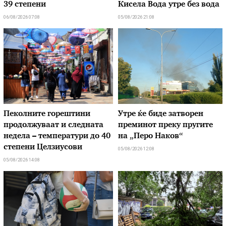
39 степени
Кисела Вода утре без вода
06/08/2026 07:08
05/08/2026 21:08
Пеколните горештини
Утре ќе биде затворен
продолжуваат и следната
преминот преку пругите
недела – температури до 40
на „Перо Наков“
степени Целзиусови
05/08/2026 12:08
05/08/2026 14:08