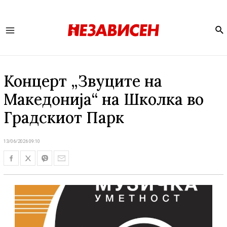
Se
Main
Menu
Концерт „Звуците на
Македонија“ на Школка во
Градскиот Парк
13/06/2026 09:10