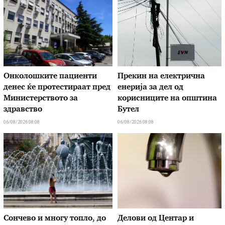
Онколошките пациенти
Прекин на електрична
денес ќе протестираат пред
енерија за дел од
Министерството за
корисниците на општина
здравство
Бутел
06/08/2026 08:08
06/08/2026 08:08
Сончево и многу топло, до
Делови од Центар и