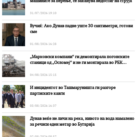
машините за перење, се заканува недостиг на струја
31/07/2026 19:10
Вучиќ: Ако Дунав падне уште 30 сантиметри, готови
сме
01/08/2026 16:28
„Марковски компани“ ги демонтирала погонските
станици од „Осломеј“ и не ги монтирала во РЕК
„Битола“, стои во вештачењето на обвинителството
04/08/2026 15:15
И инцидентот во Ташмаруништa ги разгоре
партиските кавги
03/08/2026 16:37
Дунав веќе не личи на река, нивото на вода намалено
за речиси еден метар во Бугарија
02/08/2026 08:57