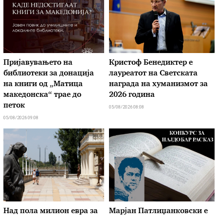
Пријавувањето на
Кристоф Бенедиктер е
библиотеки за донација
лауреатот на Светската
на книги од „Матица
награда на хуманизмот за
македонска“ трае до
2026 година
петок
05/08/2026 08:08
05/08/2026 09:08
Над пола милион евра за
Марјан Патлиџанковски е