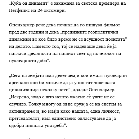
„Куќа од динамит“ е закажана за светска премиера на
Нетфликс на 24 октомври.
Опенхајмер рече дека почнал да го пишува филмот
пред две години и дека „прецизните геополитички
динамики во кое било време не се всушност поентата“
на делото. Наместо тоа, тој се надеваше дека ќе ја
нагласи „реалноста на нашиот свет од почетокот на
нуклеарното доба“.
„Сега на земјата има девет земји кои имаат нуклеарни
арсенали кои би можеле да ја уништат човечката
цивилизација неколку пати“, додаде Опенхајмер.
„Искрено, чудо е што нешто ужасно сè уште не се
случило. Толку многу од овие оружја се на систем за
активирање и, во земји како нашата, една личност,
претседателот, има единствено овластување да ја
одобри нивната употреба“.