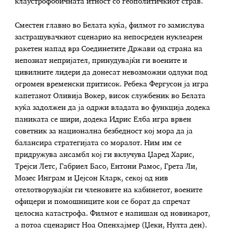
клаустрофобичната итност со геополитичкиот страв.
Сместен главно во Белата куќа, филмот го замислува
застрашувачкиот сценарио на непосреден нуклеарен
ракетен напад врз Соединетите Држави од страна на
непознат непријател, принудувајќи ги воените и
цивилните лидери да донесат невозможни одлуки под
огромен временски притисок. Ребека Фергусон ја игра
капетанот Оливија Вокер, висок службеник во Белата
куќа задолжен да ја одржи владата во функција додека
паниката се шири, додека Идрис Елба игра врвен
советник за национална безбедност кој мора да ја
балансира стратегијата со моралот. Ним им се
придружува ансамбл кој ги вклучува Џаред Харис,
Трејси Летс, Габриел Басо, Ентони Рамос, Грета Ли,
Мозес Инграм и Џејсон Кларк, секој од нив
отелотворувајќи ги членовите на кабинетот, воените
офицери и помошниците кои се борат да спречат
целосна катастрофа. Филмот е напишан од новинарот,
а потоа сценарист Ноа Опенхајмер (Џеки, Нулта ден).