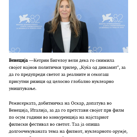
Венеција
—Кетрин Бигелоу вели дека го снимила
својот најнов политички трилер, „Куќа од динамит“, за
да го предупреди светот за реалните и секогаш
присутни ризици од целосно глобално нуклеарно
уништување.
Режисерката, добитничка на Оскар, допатува во
Венеција, Италија, за да го претстави својот прв филм
по осум години во конкуренција на најстариот
филмски фестивал во светот. Таа ја опиша
долгоочекуваната тема на филмот, нуклеарното оружје,