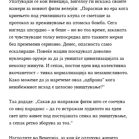
Упатувајќи се кон Венеција, Бигелоу ги искажа своите
намери за новиот филм велејќи: „Пораснав во ера кога
криењето под училишната клупа се сметаше за
протокол за преживување на атомска бомба. Сега
изгледа апсурдно – и беше – но во тоа време, заканата
се чувствуваше толку непосредна што таквите мерки
беа преземени сериозно. Денес, опасноста само
ескалираше. Повеќе нации поседуваат доволно
нуклеарно оружје за да ја уништат цивилизацијата за
неколку минути. И сепак, постои еден вид колективна
вкочанетост – тивка нормализација на незамисливото.
Како можеме да ја наречеме оваа „одбрана“ кога
неизбежниот исход е целосно уништување?“
Таа додаде: „Сакав да направам филм што се соочува
со овој парадокс – да го истражам лудилото на еден
свет што живее под постојаната сенка на уништување,
а сепак ретко зборува за тоа.“
Наградите во Венеција, за кои ќе одлучува жирито