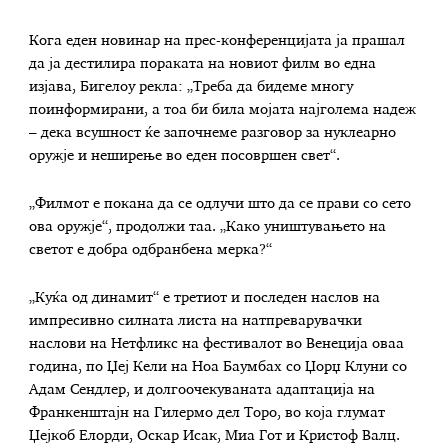
Кога еден новинар на прес-конференцијата ја прашал
да ја дестилира пораката на новиот филм во една
изјава, Бигелоу рекла: „Треба да бидеме многу
поинформирани, а тоа би била мојата најголема надеж
– дека всушност ќе започнеме разговор за нуклеарно
оружје и неширење во еден посовршен свет“.
„Филмот е покана да се одлучи што да се прави со сето
ова оружје“, продолжи таа. „Како уништувањето на
светот е добра одбранбена мерка?“
„Куќа од динамит“ е третиот и последен наслов на
импресивно силната листа на натпреварувачки
наслови на Нетфликс на фестивалот во Венеција оваа
година, по Џеј Кели на Ноа Баумбах со Џорџ Клуни со
Адам Сендлер, и долгоочекуваната адаптација на
Франкенштајн на Гилермо дел Торо, во која глумат
Џејкоб Елорди, Оскар Исак, Миа Гот и Кристоф Валц.