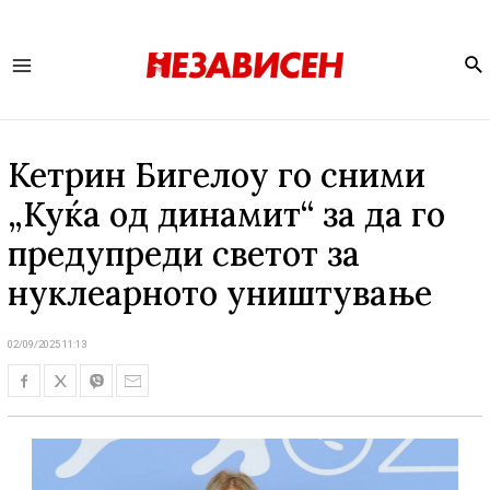
Se
Main
Menu
Кетрин Бигелоу го сними
„Куќа од динамит“ за да го
предупреди светот за
нуклеарното уништување
02/09/2025 11:13