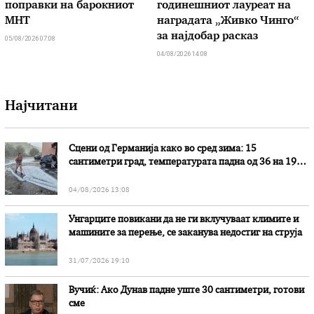
поправки на барокниот
годинешниот лауреат на
МНТ
наградата „Живко Чинго“
за најдобар расказ
05/08/2026 07:08
04/08/2026 14:08
Најчитани
Сцени од Германија како во сред зима: 15
сантиметри град, температурата падна од 36 на 19
степени
04/08/2026 13:08
Унгарците повикани да не ги вклучуваат климите и
машините за перење, се заканува недостиг на струја
31/07/2026 19:10
Вучиќ: Ако Дунав падне уште 30 сантиметри, готови
сме