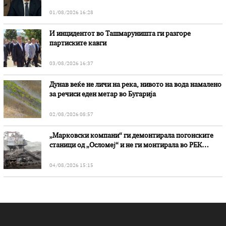
01/08/2026 16:28
И инцидентот во Ташмаруништa ги разгоре
партиските кавги
03/08/2026 16:37
Дунав веќе не личи на река, нивото на вода намалено
за речиси еден метар во Бугарија
02/08/2026 08:57
„Марковски компани“ ги демонтирала погонските
станици од „Осломеј“ и не ги монтирала во РЕК
„Битола“, стои во вештачењето на обвинителството
04/08/2026 15:15