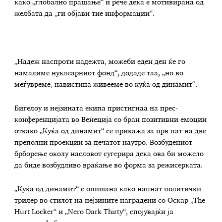
како „глобално прашање“ и рече дека е мотивирана од
желбата да „ги објави тие информации“.
„Надеж наспроти надежта, можеби еден ден ќе го
намалиме нуклеарниот фонд“, додаде таа, „но во
меѓувреме, навистина живееме во куќа од динамит“.
Бигелоу и нејзината екипа пристигнаа на прес-
конференцијата во Венеција со бран позитивни емоции
откако „Куќа од динамит“ се прикажа за прв пат на две
преполни проекции за печатот наутро. Возбудениот
брборење околу насловот сугерира дека ова би можело
да биде возбудливо враќање во форма за режисерката.
„Куќа од динамит“ е опишана како напнат политички
трилер во стилот на нејзините наградени со Оскар „The
Hurt Locker“ и „Nero Dark Thirty“, спојувајќи ја