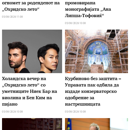
огномет за роденденот на
промовирана
„Охридско лето“
монографијата „Ана
Липша-Тофовиќ“
05/08/2026 11:08
05/08/2026 10:08
Холандска вечер на
Курбиново без заштита –
„Охридско лето“ со
Управата пак одбила да
уметниците Ниек Бар на
издаде конзерваторско
виолина и Бен Ким на
одобрение за
пијано
настрешницата
05/08/2026 10:08
05/08/2026 10:08