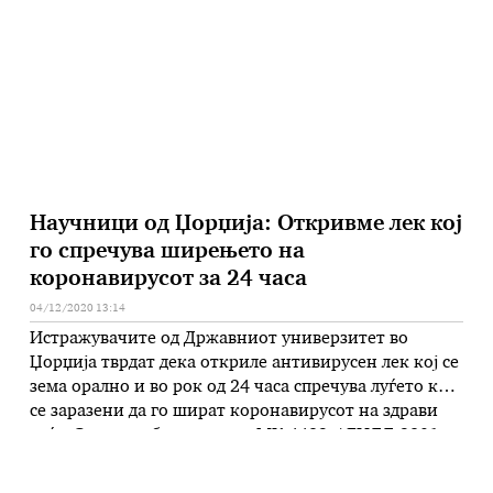
Несогласувањето, како што јави Ројтерс, се
фокусира на мала група волонтери кои прво добија
половина од дозата, а …
Научници од Џорџија: Откривме лек кој
го спречува ширењето на
коронавирусот за 24 часа
04/12/2020 13:14
Истражувачите од Државниот универзитет во
Џорџија тврдат дека откриле антивирусен лек кој се
зема орално и во рок од 24 часа спречува луѓето кои
се заразени да го шират коронавирусот на здрави
луѓе. Станува збор за лекот МК-4482 / ЕИДД-2801,
познат како Молнупиравир, кој целосно го запира
евентуалното пренесување на Ковид-19 на други