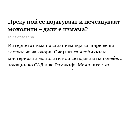
Преку ноќ се појавуваат и исчезнуваат
монолити – дали е измама?
03/12/2020 10:30
Интернетот има нова занимација за ширење на
теории на заговори. Овој пат со необични и
мистериозни монолити кои се појавија на повеќе
локации во САД и во Романија. Монолитот во
Националниот парк во Јута беше најатрактивен
бидејќи беше идентично изработен како монолитот
од култниот филм „Одисеја 2001“ на Стенли
Кјубрик. По зголемениот интерес на туристите, …