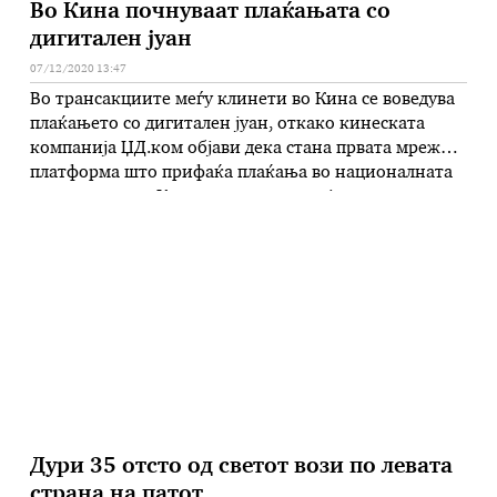
Во Кина почнуваат плаќањата со
дигитален јуан
07/12/2020 13:47
Во трансакциите меѓу клинети во Кина се воведува
плаќањето со дигитален јуан, откако кинеската
компанија ЏД.ком објави дека стана првата мрежна
платформа што прифаќа плаќања во националната
крипто валута. Како дел од промоцијата на
дигиталниот јуан, компаниите ќе организираат
наградна игра со „грепки“ „ЏД Дигитс“ на
социјалната мрежа Вичат (WeChat), во која на
среќните добитници …
Дури 35 отсто од светот вози по левата
страна на патот