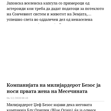
Јапонска вселенска капсула со примероци од
астероиди кои треба да дадат податоци за потеклото
на Сончевиот систем и животот на Земјата,
успешно слета во оддалечен дел од ненаселена
внатрешност на Австралија. Вселенското летало
Хајабуса2 денеска лансираше мала капсула од
вселената кон Земјата со примероци собрани на
површината на далечен астероид. Припадници на
јапонската вселенска агенција без тешкотии …
Компанијата на милијардерот Безос ја
носи првата жена на Месечината
06/12/2020 08:43
Милијардерот Џеф Безос најави дека неговата
компанија Блу Ориџин (Blue Origin) ќе ја однесе