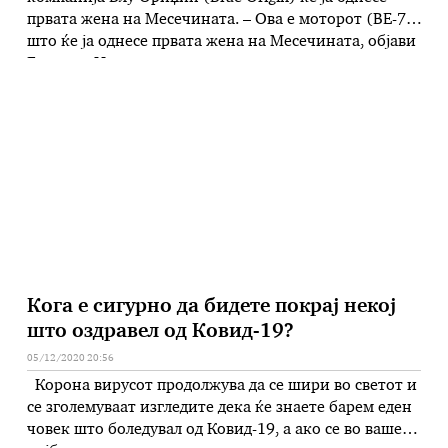
првата жена на Месечината. – Ова е моторот (BE-7)
што ќе ја однесе првата жена на Месечината, објави
Безос на Инстаграм, со снимка од проверката на
моторот во центарот за испитување на
американската вселенска агенција НАСА во
Алабама. „Блу Ориџин“ со …
Кога е сигурно да бидете покрај некој
што оздравел од Ковид-19?
05/12/2020 20:56
Корона вирусoт продолжува да се шири во светот и
се зголемуваат изгледите дека ќе знаете барем еден
човек што боледувал од Ковид-19, а ако се во вашето