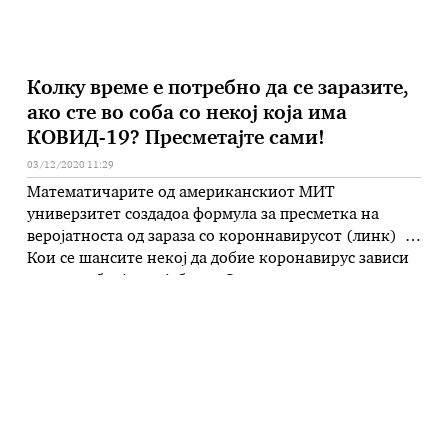
Колку време е потребно да се заразите,
ако сте во соба со некој која има
КОВИД-19? Пресметајте сами!
03/12/2020 11:29
Математичарите од американскиот МИТ
универзитет создадоа формула за пресметка на
веројатноста од зараза со короннавирусот (линк)
Кои се шансите некој да добие коронавирус зависи
од голем број варијабли… Од тоа – колку време една
личност е изложена на вирусот, колку време
поминала со заразено лице, под кои услови, до она
што правеле и слично. …