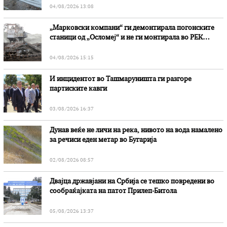
04/08/2026 13:08
„Марковски компани“ ги демонтирала погонските
станици од „Осломеј“ и не ги монтирала во РЕК
„Битола“, стои во вештачењето на обвинителството
04/08/2026 15:15
И инцидентот во Ташмаруништa ги разгоре
партиските кавги
03/08/2026 16:37
Дунав веќе не личи на река, нивото на вода намалено
за речиси еден метар во Бугарија
02/08/2026 08:57
Двајца државјани на Србија се тешко повредени во
сообраќајката на патот Прилеп-Битола
05/08/2026 13:37