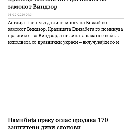
замокот Виндзор
03/12/2020 09:34
Англија- Почнува да личи многу на Божиќ во
замокот Виндзор. Кралицата Елизабета го поминува
празникот во Виндзор, а нејзината палата е веќе
исполнета со празнични украси – вклучувајќи го и
потписот на сезоната: џиновска елка. Елката го
зазеде своето место во историската сала Сент Џорџ
(каде Меган Маркл и принцот Хари имаа свадбен
прием во …
Намибија преку оглас продава 170
заштитени диви слонови