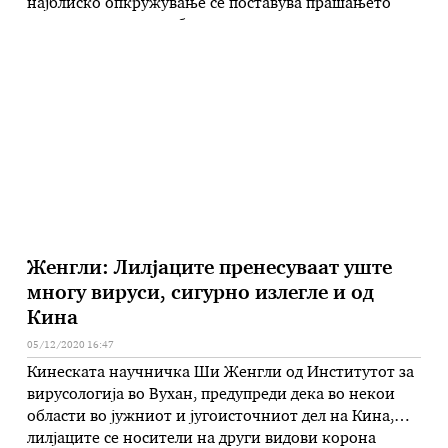
најблиско опкружување се поставува прашањето
колку време е потребно за опоравување и за
сигурно воспоставување личен контакт. Со корона
вирусот, главно, може да се заразиме по пат …
Женгли: Лилјаците пренесуваат уште
многу вируси, сигурно излегле и од
Кина
05/12/2020 16:47
Кинеската научничка Ши Женгли од Институтот за
вирусологија во Вухан, предупреди дека во некои
области во јужниот и југоисточниот дел на Кина,
лилјаците се носители на други видови корона