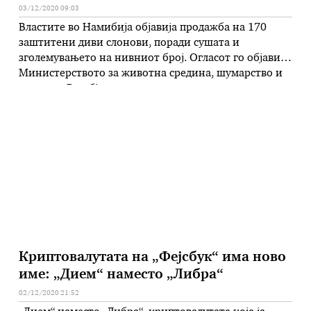
03/12/2020 09:03
Властите во Намибија објавија продажба на 170
заштитени диви слонови, поради сушата и
зголемувањето на нивниот број. Огласот го објави
Министерството за животна средина, шумарство и
туризам. Во објавата на државниот дневен весник
„Нова ера“ се наведува дека причина за тоа е
зголемениот број несреќи како резултат на средби
меѓу луѓе и слонови. Овие слонови, …
Криптовалутата на „Фејсбук“ има ново
име: „Дием“ наместо „Либра“
02/12/2020 21:52