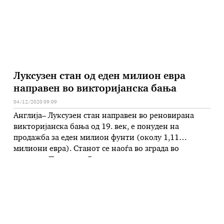
Луксузен стан од еден милион евра
направен во викторијанска бања
04/12/2020 09:09
Англија– Луксузен стан направен во реновирана
викторијанска бања од 19. век, е понуден на
продажба за еден милион фунти (околу 1,11
милиони евра). Станот се наоѓа во зграда во
гратчето Пенарт во Велс и е навистина оригинално
и уникатно место за живеење. Објектот првично
служел како јавна бања, во која два базена се
полнеле со …