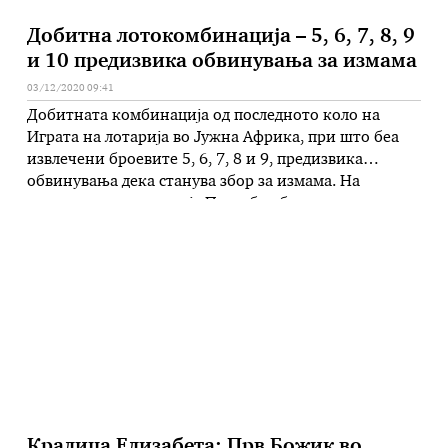
Добитна лотокомбинација – 5, 6, 7, 8, 9
и 10 предизвика обвинувања за измама
03/12/2020 09:41
Добитната комбинација од последното коло на
Играта на лотарија во Јужна Африка, при што беа
извлечени броевите 5, 6, 7, 8 и 9, предизвика
обвинувања дека станува збор за измама. На
националната лотарија Пауербол беше извлечен и
џокер-бројот којшто гласи – 10. Според
организаторите, комбинацијата ја погодиле 20
лица, од кои секој освоил 5.670.000
јужноафрикански …
Кралица Елизабета: Прв Божик во