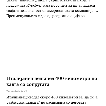
„Дием“ наместо „Либра“, криптовалутата која ја
поддржува „Фејсбук“ има ново име за да ја нагласи
својата независност од американската компанија.
Преименувањето е дел од реорганизација во
поедноставна структура, рече во вторникот
извршниот директор на Diem Association, со седиште
во Женева, Стјуарт Леви, јави Ројтерс. Дием, што на
латински значи ден, треба да стане дигитална
паричка …
Италијанец пешачел 400 километри по
кавга со сопругата
02/12/2020 13:10
Италијанец изодел скоро 400 километри за „да си ја
разбистри главата“ по расправија со неговата