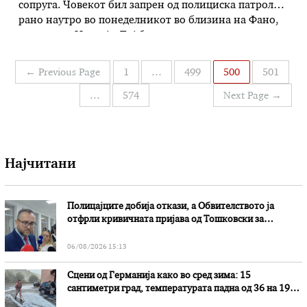
сопруга. Човекот бил запрен од полициска патрола
рано наутро во понеделникот во близина на Фано,
централна Италија. Тој бил уморен и измрзнат, како
што истакна полицискиот службеник Антонио
Скванси. „Пешакот“ ѝ рекол на полицијата дека се
Навигација
←
Previous Page
1
…
499
500
501
скарал со неговата сопруга …
на
…
574
Next Page
→
написи
Најчитани
Полицајците добија откази, а Обвителството ја
отфрли кривичната пријава од Тошковски за
наводни злоупотреби
06/08/2026 15:13
Сцени од Германија како во сред зима: 15
сантиметри град, температурата падна од 36 на 19
степени