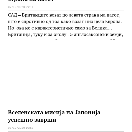
07/12/2020 09:11
САД – Британците возат по левата страна на патот,
што е спротивно од тоа како возат низ цела Европа.
Но, ова не е карактеристично само за Велика
Британија, туку и за околу 15 англосаксонски земји,
но и други држави… Се проценува дека околу 35
насто од светското население вози на левата страна.
Од поголемите земји, ова …
Вселенската мисија на Јапонија
успешно заврши
06/12/2020 10:53