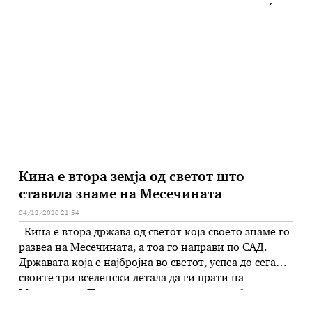
вирус, кои уште сега можат да се пренесат на луѓето.
Таа оцени дека е можно тие опасни вируси веќе да
циркулираат и надвор од границите на …
Кина е втора земја од светот што
ставила знаме на Месечината
04/12/2020 21:54
Кина е втора држава од светот која своето знаме го
развеа на Месечината, а тоа го направи по САД.
Државата која е најбројна во светот, успеа до сега
своите три вселенски летала да ги прати на
Месечината. Последен пат тоа се случи на 1
декември годинава. Со роботизираното