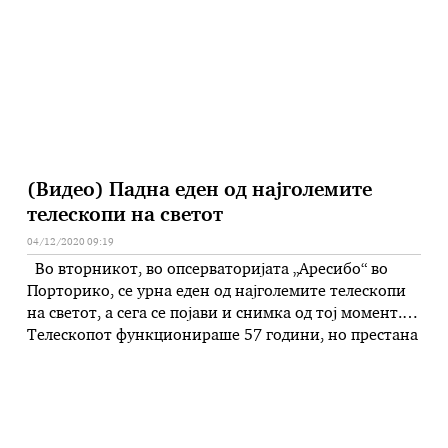
луѓе за …
(Видео) Падна еден од најголемите
телескопи на светот
04/12/2020 09:19
Во вторникот, во опсерваторијата „Аресибо“ во
Порторико, се урна еден од најголемите телескопи
на светот, а сега се појави и снимка од тој момент.
Телескопот функционираше 57 години, но престана
да се користи откако инжињерите порано годинава
предупредија дека поради неговата лоша состојба
тој може сам да падне. Нивните прогнози се
остварија во вторникот …