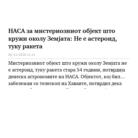
НАСА за мистериозниот објект што
кружи околу Земјата: Не е астероид,
туку ракета
03/12/2020 14:14
Мистериозниот објект што кружи околу Земјата не
е астероид, туку ракета стара 54 години, потврдија
денеска астрономите на НАСА. Објектот, кој бил
забележан со телескоп на Хаваите, потврдил дека
станува збор за ракета, објави лабораторијата на
НАСА од Пасадена во Калифорнија. Кога беше
откриен во септември, се веруваше дека објектот е
астероид, меѓутоа, еден од …