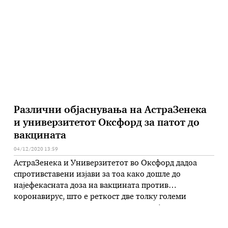
с=вселенско летало пред нејзиното враќање на …
Различни објаснувања на АстраЗенека
и универзитетот Оксфорд за патот до
вакцината
04/12/2020 13:59
АстраЗенека и Универзитетот во Оксфорд дадоа
спротивставени изјави за тоа како дошле до
најефекасната доза на вакцината против
коронавирус, што е реткост две толку големи
институции да не се единствени во изјавите, а
соработуваат во заеднички проект.