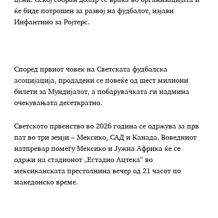
ќе биде потрошен за развој на фудбалот, изјави
Инфантино за Ројтерс.
Според првиот човек на Светската фудбалска
асоцијација, продадени се повеќе од шест милиони
билети за Мундијалот, а побарувачката ги надмина
очекувањата десеткратно.
Светското првенство во 2026 година се одржува за прв
пат во три земји – Мексико, САД и Канада. Воведниот
натпревар помеѓу Мексико и Јужна Африка ќе се
одржи на стадионот „Естадио Ацтека“ во
мексиканската престолнина вечер од 21 часот по
македонско време.