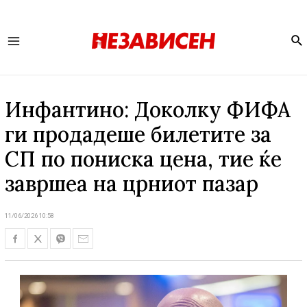
Se
Main
Menu
Инфантино: Доколку ФИФА
ги продадеше билетите за
СП по пониска цена, тие ќе
завршеа на црниот пазар
11/06/2026 10:58