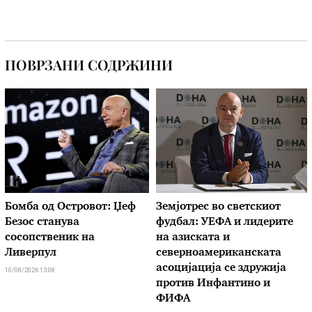
ПОВРЗАНИ СОДРЖИНИ
Бомба од Островот: Џеф
Земјотрес во светскиот
Безос станува
фудбал: УЕФА и лидерите
сосопственик на
на азиската и
Ливерпул
северноамериканската
асоцијација се здружија
10/08/2026 13:08
против Инфантино и
ФИФА