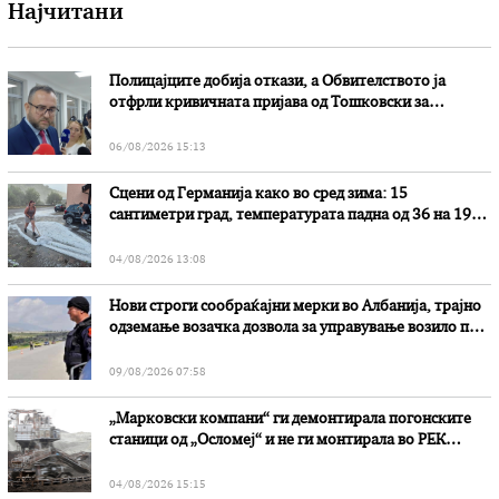
Најчитани
Полицајците добија откази, а Обвителството ја
отфрли кривичната пријава од Тошковски за
наводни злоупотреби
06/08/2026 15:13
Сцени од Германија како во сред зима: 15
сантиметри град, температурата падна од 36 на 19
степени
04/08/2026 13:08
Нови строги сообраќајни мерки во Aлбанија, трајно
одземање возачка дозвола за управување возило под
дејство на алкохол и големи парични казни
09/08/2026 07:58
„Марковски компани“ ги демонтирала погонските
станици од „Осломеј“ и не ги монтирала во РЕК
„Битола“, стои во вештачењето на обвинителството
04/08/2026 15:15