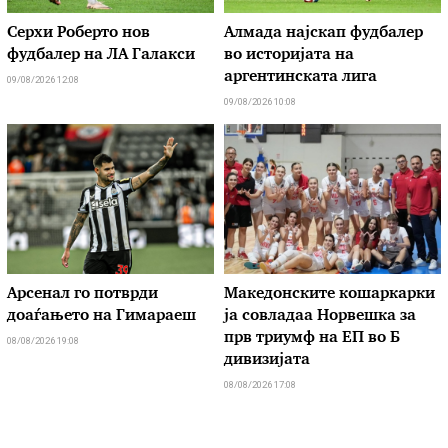
Серхи Роберто нов
Алмада најскап фудбалер
фудбалер на ЛА Галакси
во историјата на
аргентинската лига
09/08/2026 12:08
09/08/2026 10:08
Арсенал го потврди
Македонските кошаркарки
доаѓањето на Гимараеш
ја совладаа Норвешка за
прв триумф на ЕП во Б
08/08/2026 19:08
дивизијата
08/08/2026 17:08