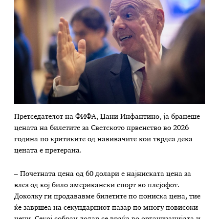
Претседателот на ФИФА, Џани Инфантино, ја бранеше
цената на билетите за Светското првенство во 2026
година по критиките од навивачите кои тврдеа дека
цената е претерана.
– Почетната цена од 60 долари е најниската цена за
влез од кој било американски спорт во плејофот.
Доколку ги продававме билетите по пониска цена, тие
ќе завршеа на секундарниот пазар по многу повисоки
цени. Секој собран долар се враќа во организацијата и