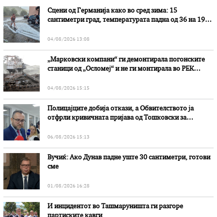
Сцени од Германија како во сред зима: 15
сантиметри град, температурата падна од 36 на 19
степени
04/08/2026 13:08
„Марковски компани“ ги демонтирала погонските
станици од „Осломеј“ и не ги монтирала во РЕК
„Битола“, стои во вештачењето на обвинителството
04/08/2026 15:15
Полицајците добија откази, а Обвителството ја
отфрли кривичната пријава од Тошковски за
наводни злоупотреби
06/08/2026 15:13
Вучиќ: Ако Дунав падне уште 30 сантиметри, готови
сме
01/08/2026 16:28
И инцидентот во Ташмаруништa ги разгоре
партиските кавги