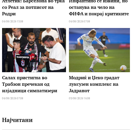
Атлетик: Барселона во трка
Инфантино се извини, но
со Реал за потписот на
останува на чело на
Родри
ФИФА и покрај критиките
06/08/2026 15:08
06/08/2026 07:08
Салах пристигна во
Модриќ и Џеко градат
Трабзон пречекан од
луксузен комплекс на
илјадници симпатизери
Јадранот
06/08/2026 07:08
05/08/2026 16:08
Најчитани