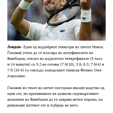
Лондон
– Еден од најдобрите тенисери на светот Новак
Ѓоковиќ успеа да се пласира во полуфиналето на
Вимблдон, откако во најдолгото четвртфинале (5 часа
и 14 минути) со 3-2 во сетови (7:6(10), 3:6, 6:3, 7:6(4) и
7:6 (10-4) го совлада канадскиот тенисер Феликс Оже-
Алиасиме.
Ѓоковиќ во текот на мечот постојано имаше водство од
еден сет, но противникот не дозволи седумкратниот
шампион на Вимблдон да го заврши мечот порано, па
решаваше петтиот сет и тајбрејк во него.