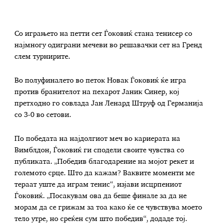
Со играњето на петти сет Ѓоковиќ стана тенисер со
најмногу одиграни мечеви во решавачки сет на Гренд
слем турнирите.
Во полуфиналето во петок Новак Ѓоковиќ ќе игра
против бранителот на пехарот Јаник Синер, кој
претходно го совлада Јан Ленард Штруф од Германија
со 3-0 во сетови.
По победата на најдолгиот меч во кариерата на
Вимблдон, Ѓоковиќ ги сподели своите чувства со
публиката. „Победив благодарение на мојот рекет и
големото срце. Што да кажам? Ваквите моменти ме
тераат уште да играм тенис“, изјави исцрпениот
Ѓоковиќ. „Посакувам ова да беше финале за да не
морам да се грижам за тоа како ќе се чувствува моето
тело утре, но среќен сум што победив“, додаде тој.