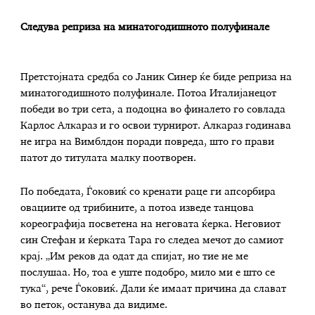
Следува реприза на минатогодишното полуфинале
Претстојната средба со Јаник Синер ќе биде реприза на
минатогодишното полуфинале. Потоа Италијанецот
победи во три сета, а подоцна во финалето го совлада
Карлос Алкараз и го освои турнирот. Алкараз годинава
не игра на Вимблдон поради повреда, што го прави
патот до титулата малку поотворен.
По победата, Ѓоковиќ со кренати раце ги апсорбира
овациите од трибините, а потоа изведе танцова
кореографија посветена на неговата ќерка. Неговиот
син Стефан и ќерката Тара го следеа мечот до самиот
крај. „Им реков да одат да спијат, но тие не ме
послушаа. Но, тоа е уште подобро, мило ми е што се
тука“, рече Ѓоковиќ. Дали ќе имаат причина да слават
во петок, останува да видиме.