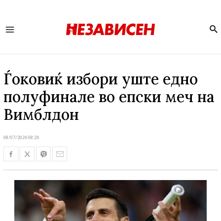
Se
Main
Menu
Ѓоковиќ избори уште едно
полуфинале во епски меч на
Вимблдон
08/07/2026 08:26