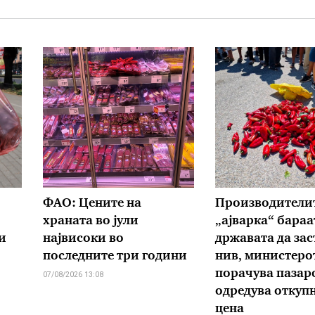
ФАО: Цените на
Производителит
храната во јули
„ајварка“ бараа
и
највисоки во
државата да зас
последните три години
нив, министеро
порачува пазаро
07/08/2026 13:08
одредува откуп
цена