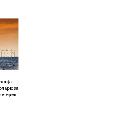
анија
олари за
 ветерен