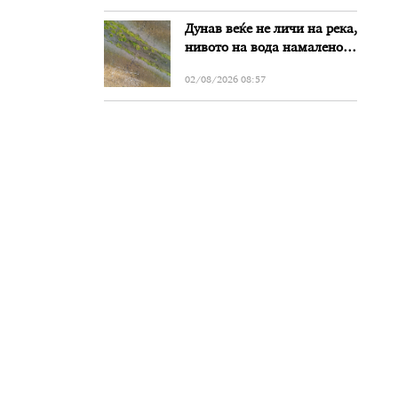
Дунав веќе не личи на река,
нивото на вода намалено
за речиси еден метар во
02/08/2026 08:57
Бугарија