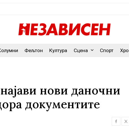
Колумни
Фељтон
Култура
Сцена
Спорт
Хро
 најави нови даночни
дора документите