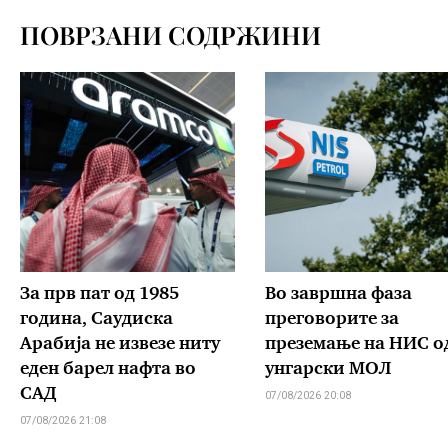
ПОВРЗАНИ СОДРЖИНИ
За прв пат од 1985
Во завршна фаза
година, Саудиска
преговорите за
Арабија не извезе ниту
преземање на НИС о
еден барел нафта во
унгарски МОЛ
САД
07/08/2026 20:08
07/08/2026 21:08