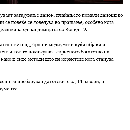
чуваат затајување данок, плаќањето помали даноци во
и се повеќе се доведува во прашање, особено кога
дизвикана од пандемијата со Ковид-19.
атиот викенд, бројни медиумски куќи објавија
енти кои го покажуваат скриеното богатство на
 како и сите методи што ги користеле кога станува
сеци ги пребаруваа датотеките од 14 извори, а
кументи.