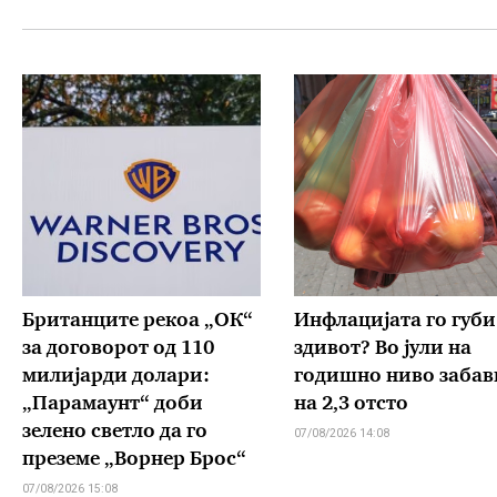
Британците рекоа „ОК“
Инфлацијата го губи
за договорот од 110
здивот? Во јули на
милијарди долари:
годишно ниво забав
„Парамаунт“ доби
на 2,3 отсто
зелено светло да го
07/08/2026 14:08
преземе „Ворнер Брос“
07/08/2026 15:08