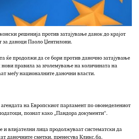
конски решенија против затајување данок до крајот
т за даноци Паоло Џентилони.
та ќе продолжи да се бори против даночно затајување
и нови правила за зголемување на количината на
ат меѓу националните даночни власти.
о агендата на Европскиот парламент по овонеделениот
податоци, познат како „Пандора документи“.
е и влијателни лица продолжуваат систематски да
ат даночните сметки, пренесува Кликс.ба.