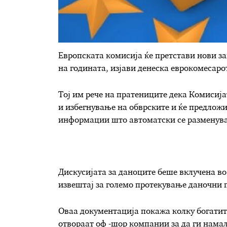
Европската комисија ќе претстави нови за
на годината, изјави денеска еврокомесаро
Тој им рече на пратениците дека Комисија
и избегнување на обврските и ќе предлож
информации што автоматски се разменува
Дискусијата за даноците беше вклучена в
извештај за големо протекување даночни 
Оваа документација покажа колку богатит
отвораат оф -шор компании за да ги намал