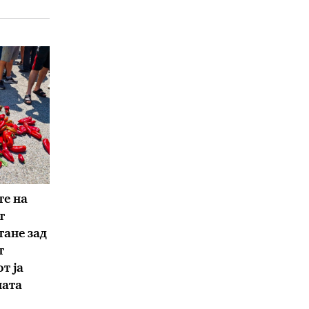
е на
т
тане зад
т
т ја
ната