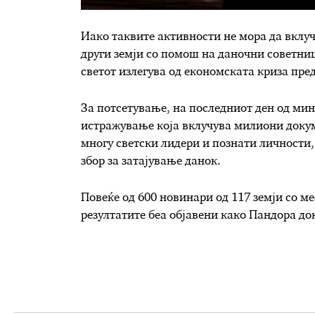
Иако таквите активности не мора да вклу
други земји со помош на даночни советниц
светот излегува од економската криза пре
За потсетување, на последниот ден од мин
истражување која вклучува милиони докум
многу светски лидери и познати личности,
збор за затајување данок.
Повеќе од 600 новинари од 117 земји со ме
резултатите беа објавени како Пандора до