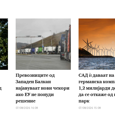
Превозниците од
САД ѝ даваат на
Западен Балкан
германска комп
д
најавуваат нови чекори
1,2 милијарди д
ако ЕУ не понуди
да се откаже од
решение
парк
07/08/2026 16:08
07/08/2026 15:08