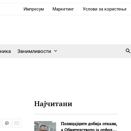
Импресум
Маркетинг
Услови за користење
Se
ника
Занимливости
Најчитани
Полицајците добија откази,
а Обвителството ја отфрли