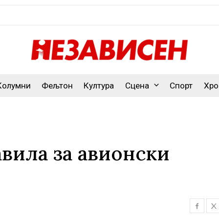
Колумни
Фељтон
Култура
Сцена
Спорт
Хро
авила за авионски