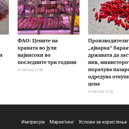
ФАО: Цените на
Производителит
храната во јули
„ајварка“ бараа
и
највисоки во
државата да зас
последните три години
нив, министеро
порачува пазаро
07/08/2026 13:08
одредува откуп
цена
07/08/2026 13:08
Импресум
Маркетинг
Услови за користење