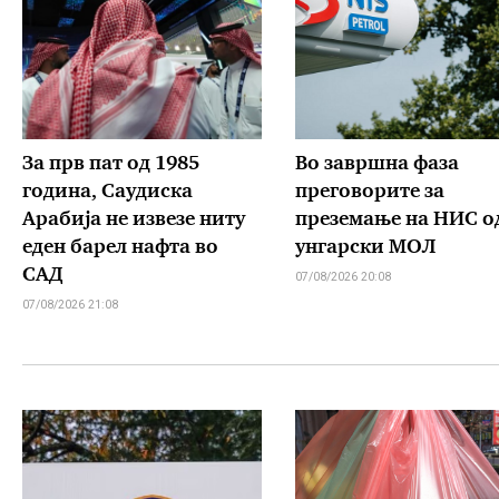
За прв пат од 1985
Во завршна фаза
година, Саудиска
преговорите за
Арабија не извезе ниту
преземање на НИС о
еден барел нафта во
унгарски МОЛ
САД
07/08/2026 20:08
07/08/2026 21:08