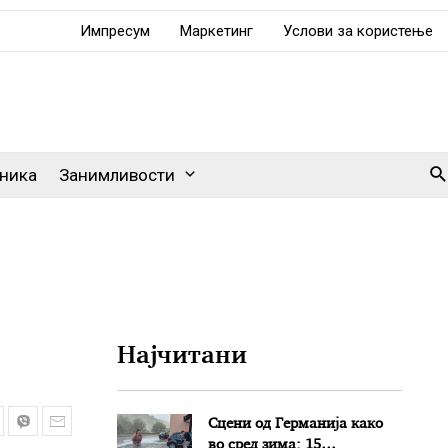
Импресум
Маркетинг
Услови за користење
Se
ника
Занимливости
Најчитани
Сцени од Германија како
во сред зима: 15