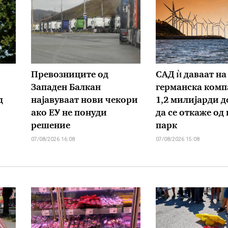
Превозниците од
САД ѝ даваат на
Западен Балкан
германска комп
д
најавуваат нови чекори
1,2 милијарди д
ако ЕУ не понуди
да се откаже од
решение
парк
07/08/2026 16:08
07/08/2026 15:08