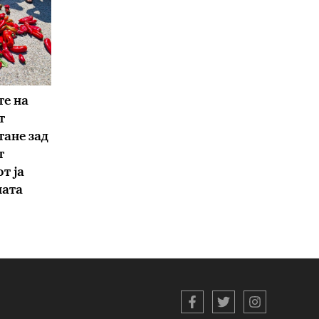
е на
т
тане зад
т
т ја
ната