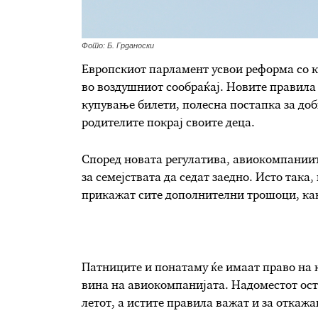
Фото: Б. Грданоски
Европскиот парламент усвои реформа со к
во воздушниот сообраќај. Новите правила
купување билети, полесна постапка за до
родителите покрај своите деца.
Според новата регулатива, авиокомпаниит
за семејствата да седат заедно. Исто така
прикажат сите дополнителни трошоци, как
Патниците и понатаму ќе имаат право на к
вина на авиокомпанијата. Надоместот оста
летот, а истите правила важат и за откажа