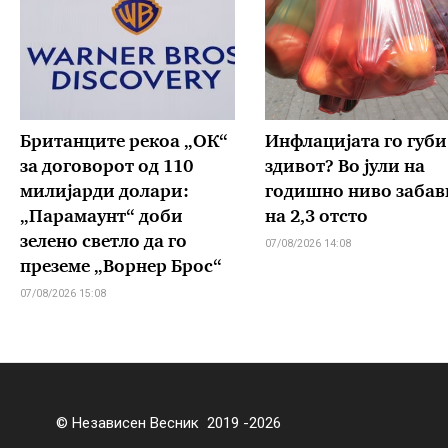
Британците рекоа „ОК“
Инфлацијата го губи
за договорот од 110
здивот? Во јули на
милијарди долари:
годишно ниво забав
„Парамаунт“ доби
на 2,3 отсто
зелено светло да го
07/08/2026 14:08
преземе „Ворнер Брос“
07/08/2026 15:08
© Независен Весник 2019 -2026