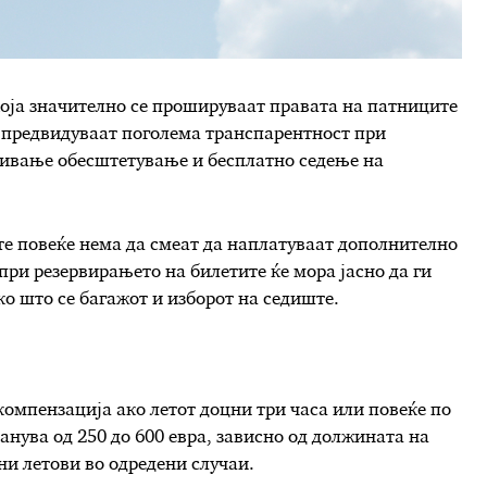
оја значително се прошируваат правата на патниците
 предвидуваат поголема транспарентност при
бивање обесштетување и бесплатно седење на
е повеќе нема да смеат да наплатуваат дополнително
, при резервирањето на билетите ќе мора јасно да ги
о што се багажот и изборот на седиште.
омпензација ако летот доцни три часа или повеќе по
нува од 250 до 600 евра, зависно од должината на
ни летови во одредени случаи.