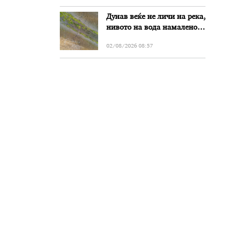
Дунав веќе не личи на река,
нивото на вода намалено
за речиси еден метар во
02/08/2026 08:57
Бугарија