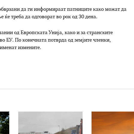
обврзани да ги информираат патниците како можат да
 ќе треба да одговорат во рок од 30 дена.
ании од Европската Унија, како и за странските
о ЕУ. По конечната потврда од земјите членки,
рименат измените.