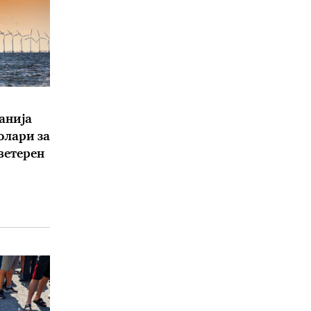
анија
олари за
 ветерен