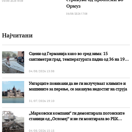
стравува од проблеми во
06/08/2026 18:08
Ормуз
06/08/2026 17:08
Најчитани
Сцени од Германија како во сред зима: 15
сантиметри град, температурата падна од 36 на 19
степени
04/08/2026 13:08
Унгарците повикани да не ги вклучуваат климите и
машините за перење, се заканува недостиг на струја
31/07/2026 19:10
„Марковски компани“ ги демонтирала погонските
станици од „Осломеј“ и не ги монтирала во РЕК
„Битола“, стои во вештачењето на обвинителството
04/08/2026 15:15