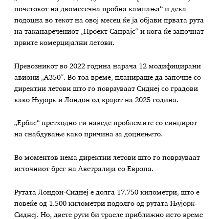
почетокот на двомесечна пробна кампања“ и дека
подоцна во текот на овој месец ќе ја објави првата рута
на таканаречениот „Проект Санрајс“ и кога ќе започнат
првите комерцијални летови.
Превозникот во 2022 година нарача 12 модифицирани
авиони „A350“. Во тоа време, планираше да започне со
директни летови што го поврзуваат Сиднеј со градови
како Њујорк и Лондон од крајот на 2025 година.
„Ербас“ претходно ги наведе проблемите со синџирот
на снабдување како причина за доцнењето.
Во моментов нема директни летови што го поврзуваат
источниот брег на Австралија со Европа.
Рутата Лондон-Сиднеј е долга 17.750 километри, што е
повеќе од 1.500 километри подолго од рутата Њујорк-
Сиднеј. Но, двете рути би траеле приближно исто време