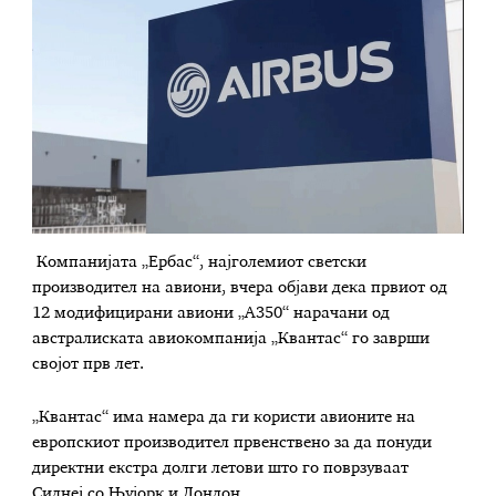
Компанијата „Ербас“, најголемиот светски
производител на авиони, вчера објави дека првиот од
12 модифицирани авиони „А350“ нарачани од
австралиската авиокомпанија „Квантас“ го заврши
својот прв лет.
„Квантас“ има намера да ги користи авионите на
европскиот производител првенствено за да понуди
директни екстра долги летови што го поврзуваат
Сиднеј со Њујорк и Лондон.