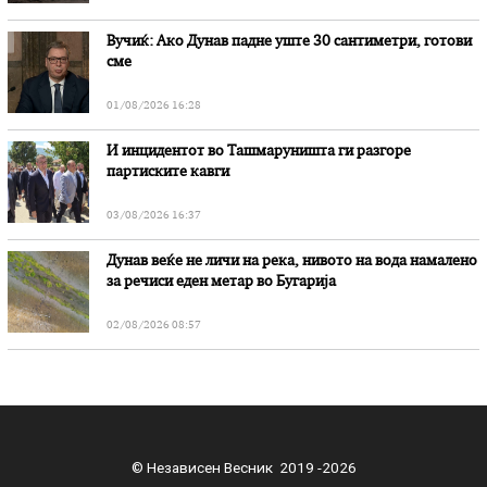
Вучиќ: Ако Дунав падне уште 30 сантиметри, готови
сме
01/08/2026 16:28
И инцидентот во Ташмаруништa ги разгоре
партиските кавги
03/08/2026 16:37
Дунав веќе не личи на река, нивото на вода намалено
за речиси еден метар во Бугарија
02/08/2026 08:57
© Независен Весник 2019 -2026