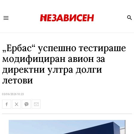
Se
Main
Menu
„Ербас“ успешно тестираше
модифициран авион за
директни ултра долги
летови
03/06/2026 10:23