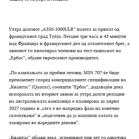
Ултра долгиот „А350-1000ULR“ полета за првпат од
францускиот град Тулуз. Леташе три часа и 43 минути
над Франција и францускиот дел од атлантскиот брег, а
авионот го пилотираа членови на тест-екипажот на
„Ербас“, објави европскиот производител.
„По кампањата за пробни летови, MSN 707 ќе биде
пренаменет според комерцијалните спецификации на
„Квантас“ (Qantas), соопшти “Ербас“, додавајќи дека
испораката на вториот авион за ултра долги релации
на австралиската компанија е планирана за април
2027 година и „сега е во напредна фаза на конечно
склопување“ и „подготвен да ја напушти халата за
лакирање во наредните денови“.
„Квантас“ објави дека „успешниот прв лет го означува