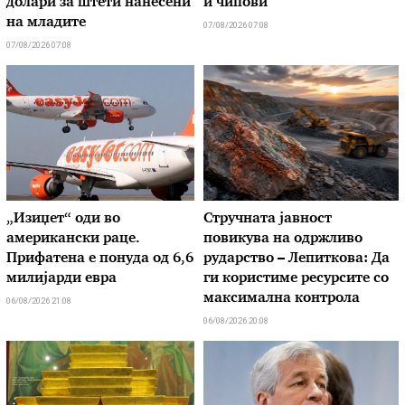
долари за штети нанесени
и чипови
на младите
07/08/2026 07:08
07/08/2026 07:08
„Изиџет“ оди во
Стручната јавност
американски раце.
повикува на одржливо
Прифатена е понуда од 6,6
рударство – Лепиткова: Да
милијарди евра
ги користиме ресурсите со
максимална контрола
06/08/2026 21:08
06/08/2026 20:08