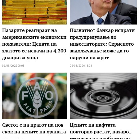
Пазарите реагираат на
Познатиот банкар испрати
американските економски
предупредување до
показатели: Цената на
инвеститорите: Скриеното
златото се искачи на 4.300
задолжување може да го
долари за унца
наруши пазарот
06/08/2026 20:08
06/08/2026 18:08
Светот е на прагот на нов
Цените на нафтата
скок на цените на храната
повторно растат, пазарот