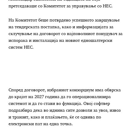
претседаваше со Комитетот за управување со НЕС.
На Комитетот беше потврдено успешното завршување
на тендерската постапка, како и информацијата за
склучување на договорот со најповолниот понудувач за
испорака и инсталација на новиот едношалтерски
систем НЕС.
Според договорот, избраниот конзорциум има обврска
до крајот на 2027 година да го операционализира
системот и да го стави во функција. Овој софтвер
подразбира дека во иднина сите дозволи за увоз, извоз
и транзит, како и плаќањето, ќе се одвива по
електронски пат на една точка.