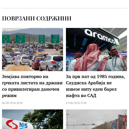
ПОВРЗАНИ СОДРЖИНИ
Земјава повторно на
За прв пат од 1985 година,
грчката листата на држави
Саудиска Арабија не
со привилегиран даночен
извезе ниту еден барел
режим
нафта во САД
08/08/2026 20:08
07/08/2026 21:08