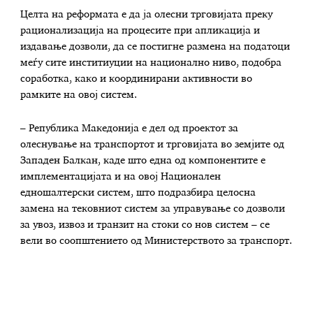
Целта на реформата е да ја олесни трговијата преку
рационализација на процесите при апликација и
издавање дозволи, да се постигне размена на податоци
меѓу сите инститиуции на национално ниво, подобра
соработка, како и координирани активности во
рамките на овој систем.
– Република Македонија е дел од проектот за
олеснување на транспортот и трговијата во земјите од
Западен Балкан, каде што една од компонентите е
имплементацијатa и на овој Национален
едношалтерски систем, што подразбира целосна
замена на тековниот систем за управување со дозволи
за увоз, извоз и транзит на стоки со нов систем – се
вели во соопштението од Министерството за транспорт.