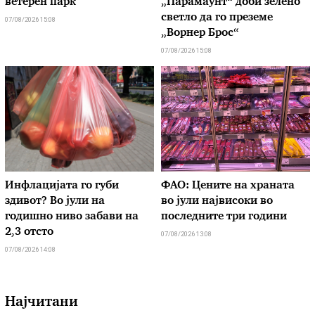
ветерен парк
„Парамаунт“ доби зелено
светло да го преземе
07/08/2026 15:08
„Ворнер Брос“
07/08/2026 15:08
Инфлацијата го губи
ФАО: Цените на храната
здивот? Во јули на
во јули највисоки во
годишно ниво забави на
последните три години
2,3 отсто
07/08/2026 13:08
07/08/2026 14:08
Најчитани