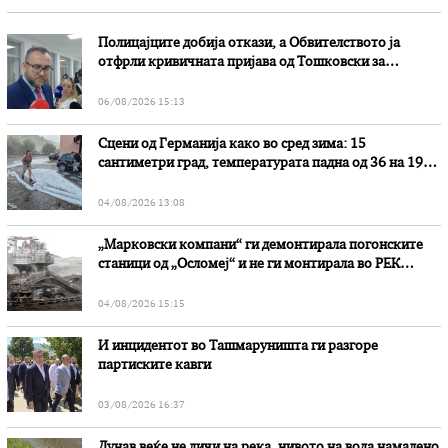
Полицајците добија откази, а Обвителството ја
отфрли кривичната пријава од Тошковски за
наводни злоупотреби
06/08/2026 15:13
Сцени од Германија како во сред зима: 15
сантиметри град, температурата падна од 36 на 19
степени
04/08/2026 13:08
„Марковски компани“ ги демонтирала погонските
станици од „Осломеј“ и не ги монтирала во РЕК
„Битола“, стои во вештачењето на обвинителството
04/08/2026 15:15
И инцидентот во Ташмаруништa ги разгоре
партиските кавги
03/08/2026 16:37
Дунав веќе не личи на река, нивото на вода намалено