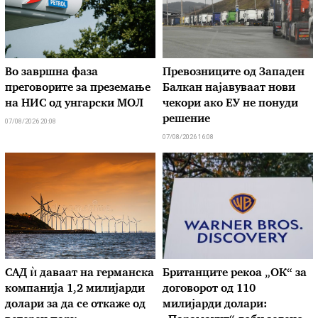
Во завршна фаза
Превозниците од Западен
преговорите за преземање
Балкан најавуваат нови
на НИС од унгарски МОЛ
чекори ако ЕУ не понуди
решение
07/08/2026 20:08
07/08/2026 16:08
САД ѝ даваат на германска
Британците рекоа „ОК“ за
компанија 1,2 милијарди
договорот од 110
долари за да се откаже од
милијарди долари: