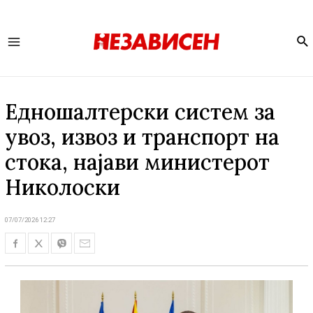
Se
Main
Menu
Едношалтерски систем за
увоз, извоз и транспорт на
стока, најави министерот
Николоски
07/07/2026 12:27