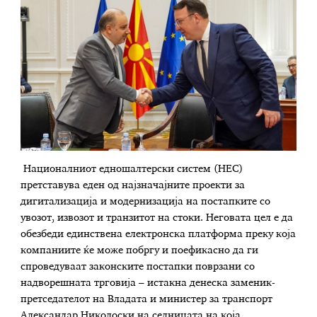
Националниот едношалтерски систем (НЕС)
претставува еден од најзначајните проекти за
дигитализација и модернизација на постапките со
увозот, извозот и транзитот на стоки. Неговата цел е да
обезбеди единствена електронска платформа преку која
компаниите ќе може побргу и поефикасно да ги
спроведуваат законските постапки поврзани со
надворешната трговија – истакна денеска заменик-
претседателот на Владата и министер за транспорт
Александар Николоски на седницата на која