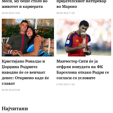
Меси, му беше столб во
пријателскиот натпревар
животот и кариерата
во Мароко
08/08/2026 14:08
08/08/2026 11:08
Кристијано Роналдо и
Манчестер Сити ќе ја
Џорџина Родригез
отфрли понудата на ФК
наводно ќе се венчаат
Барселона откако Родри се
денес: Откриено каде ќе
согласи со условите
слават
07/08/2026 11:08
08/08/2026 09:08
Најчитани