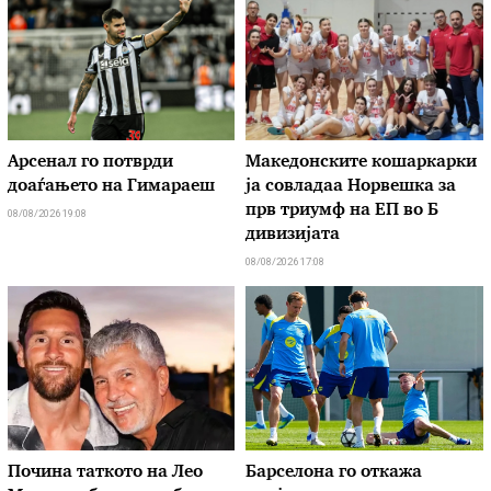
Арсенал го потврди
Македонските кошаркарки
доаѓањето на Гимараеш
ја совладаа Норвешка за
прв триумф на ЕП во Б
08/08/2026 19:08
дивизијата
08/08/2026 17:08
Почина таткото на Лео
Барселона го откажа