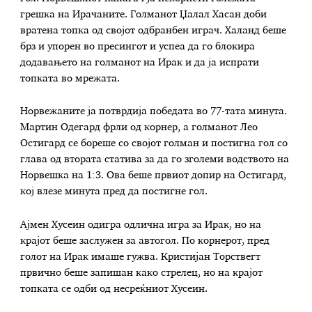
грешка на Ирачаните. Голманот Џалал Хасан доби
вратена топка од својот одбранбен играч. Халанд беше
брз и упорен во пресингот и успеа да го блокира
додавањето на голманот на Ирак и да ја испрати
топката во мрежата.
Норвежаните ја потврдија победата во 77-тата минута.
Мартин Одегард фрли од корнер, а голманот Лео
Остигард се бореше со својот голман и постигна гол со
глава од втората статива за да го зголеми водството на
Норвешка на 1:3. Ова беше првиот допир на Остигард,
кој влезе минута пред да постигне гол.
Ајмен Хусеин одигра одлична игра за Ирак, но на
крајот беше заслужен за автогол. По корнерот, пред
голот на Ирак имаше гужва. Кристијан Торствегт
првично беше запишан како стрелец, но на крајот
топката се одби од несреќниот Хусеин.