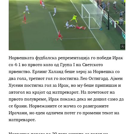
Норвешката фудбалска репрезентација го победи Ирак
со 4-1 во првото коло од Група I на Светското
првенство. Ерлинг Халанд беше херој за Норвешка со
два гола, третиот гол го постигна Лео Остигард. Ајмен
Хусеин постигна гол за Ирак, но му беше припишан и
автогол на крајот од натпреварот. На почетокот на
првото полувреме, Ирак покажа дека не дошол само да
се брани. Норвежаните се мачеа со разиграните
Ирачани, но еден одличен потег го промени текот на
натпреварот.