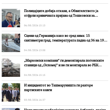
Полицајците добија откази, а Обвителството ја
отфрли кривичната пријава од Тошковски за
наводни злоупотреби
06/08/2026 15:13
Сцени од Германија како во сред зима: 15
сантиметри град, температурата падна од 36 на 19
степени
04/08/2026 13:08
„Марковски компани“ ги демонтирала погонските
станици од „Осломеј“ и не ги монтирала во РЕК
„Битола“, стои во вештачењето на обвинителството
04/08/2026 15:15
И инцидентот во Ташмаруништa ги разгоре
партиските кавги
03/08/2026 16:37