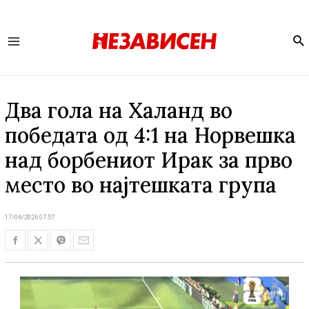
Se
Main
Menu
Два гола на Халанд во
победата од 4:1 на Норвешка
над борбениот Ирак за прво
место во најтешката група
17/06/2026 07:57