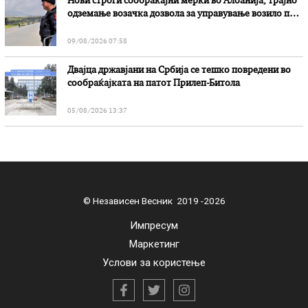
Нови строги сообраќајни мерки во Aлбанија, трајно
одземање возачка дозвола за управување возило под
дејство на алкохол и големи парични казни
09/08/2026 07:58
Двајца државјани на Србија се тешко повредени во
сообраќајката на патот Прилеп-Битола
05/08/2026 13:37
© Независен Весник 2019 -2026
Импресум
Маркетинг
Услови за користење