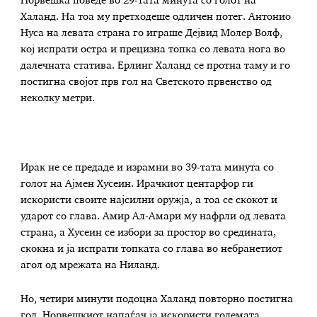
Норвешка поведе во 29-тата минута со голот на
Халанд. На тоа му претходеше одличен потег. Антонио
Нуса на левата страна го играше Дејвид Молер Волф,
кој испрати остра и прецизна топка со левата нога во
далечната статива. Ерлинг Халанд се протна таму и го
постигна својот прв гол на Светското првенство од
неколку метри.
Ирак не се предаде и израмни во 39-тата минута со
голот на Ајмен Хусеин. Ирачкиот центарфор ги
искористи своите најсилни оружја, а тоа се скокот и
ударот со глава. Амир Ал-Амари му нафрли од левата
страна, а Хусеин се избори за простор во средината,
скокна и ја испрати топката со глава во небранетиот
агол од мрежата на Ниланд.
Но, четири минути подоцна Халанд повторно постигна
гол. Норвешкиот напаѓач ја искористи големата