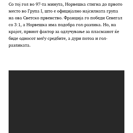
Со тој гол во 97-та минута, Норвешка стигна до првото
место во Група I, што е официјално најсилната група
на ова Светско првенство. Франција го победи Сенегал
со 3:1, а Норвешка има подобра гол-разлика. Но, на
крајот, првиот фактор за одлучување за пласманот ќе
биде односот меѓу средбите, а дури потоа и гол-
разликата.