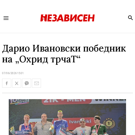
Se
Main
Menu
Дарио Ивановски победник
на „Охрид трчаТ“
07/06/2026 15:01