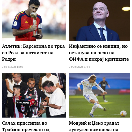
Атлетик: Барселона во трка
Инфантино се извини, но
со Реал за потписот на
останува на чело на
Родри
ФИФА и покрај критиките
06/08/2026 15:08
06/08/2026 07:08
Салах пристигна во
Модриќ и Џеко градат
Трабзон пречекан од
луксузен комплекс на