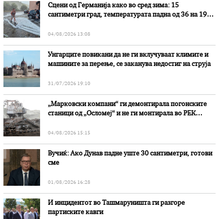
Сцени од Германија како во сред зима: 15
сантиметри град, температурата падна од 36 на 19
степени
04/08/2026 13:08
Унгарците повикани да не ги вклучуваат климите и
машините за перење, се заканува недостиг на струја
31/07/2026 19:10
„Марковски компани“ ги демонтирала погонските
станици од „Осломеј“ и не ги монтирала во РЕК
„Битола“, стои во вештачењето на обвинителството
04/08/2026 15:15
Вучиќ: Ако Дунав падне уште 30 сантиметри, готови
сме
01/08/2026 16:28
И инцидентот во Ташмаруништa ги разгоре
партиските кавги