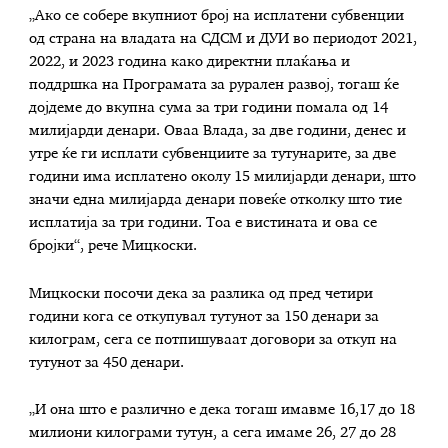
„Ако се собере вкупниот број на исплатени субвенции
од страна на владата на СДСМ и ДУИ во периодот 2021,
2022, и 2023 година како директни плаќања и
поддршка на Програмата за рурален развој, тогаш ќе
дојдеме до вкупна сума за три години помала од 14
милијарди денари. Оваа Влада, за две години, денес и
утре ќе ги исплати субвенциите за тутунарите, за две
години има исплатено околу 15 милијарди денари, што
значи една милијарда денари повеќе отколку што тие
исплатија за три години. Тоа е вистината и ова се
бројки“, рече Мицкоски.
Мицкоски посочи дека за разлика од пред четири
години кога се откупувал тутунот за 150 денари за
килограм, сега се потпишуваат договори за откуп на
тутунот за 450 денари.
„И она што е различно е дека тогаш имавме 16,17 до 18
милиони килограми тутун, а сега имаме 26, 27 до 28