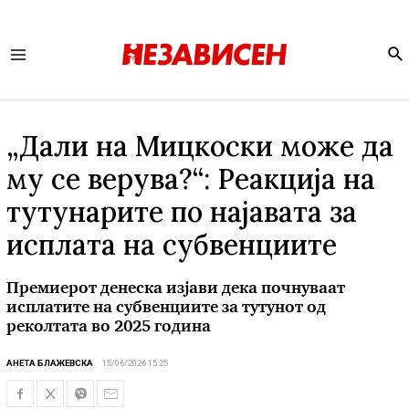
Se
Main
Menu
„Дали на Мицкоски може да
му се верува?“: Реакција на
тутунарите по најавата за
исплата на субвенциите
Премиерот денеска изјави дека почнуваат
исплатите на субвенциите за тутунот од
реколтата во 2025 година
АНЕТА БЛАЖЕВСКА
15/06/2026 15:25