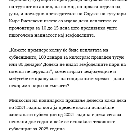
на туутнот во април, па во мај, па првата недела од
јуни, и последно претседателот на Сојузот на тутунари
Кире Ристевски излезе со изјава дека исплатата се
пролонгира за 10 до 15 дена што предизвика уште
пшоголема напнатост кај земјоделците.
„Кажете премиере колку ќе биде исплатата на
субвенциите, 100 денари за килограм предаден тутун
или 80 денари? Додека не видат земјоделците пари на
сметка не веруваат“, коментираат земјоделците и
меѓусебе се прашуваат на социјалните мрежи – дали
некој има пари на смеката?
Мицкоски на новинарско прашање денеска кажа дека
во 2024 година кога ја презеле власта исплаќале
заостанати субвенции од 2021 година и дека сега за
неполни две години веќе се исплаќаат тековните
субвенции за 2025 година.