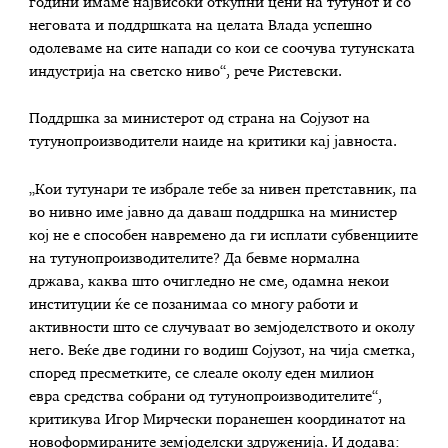
години имаме највисоки откупни цени на тутунот и со
неговата и поддршката на целата Влада успешно
одолеваме на сите напади со кои се соочува тутунската
индустрија на светско ниво“, рече Ристевски.
Поддршка за министерот од страна на Сојузот на
тутунопроизводители наиде на критики кај јавноста.
„Кои тутунари те избрале тебе за нивен претставник, па
во нивно име јавно да даваш поддршка на министер
кој не е способен навремено да ги исплати субвенциите
на тутунопроизводителите? Да бевме нормална
држава, каква што очигледно не сме, одамна некои
институции ќе се позанимаа со многу работи и
активности што се случуваат во земјоделството и околу
него. Веќе две години го водиш Сојузот, на чија сметка,
според пресметките, се слеале околу еден милион
евра средства собрани од тутунопроизводителите“,
критикува Игор Мирчески поранешен координатот на
новоформираните земјоделски здруженија. И додава: