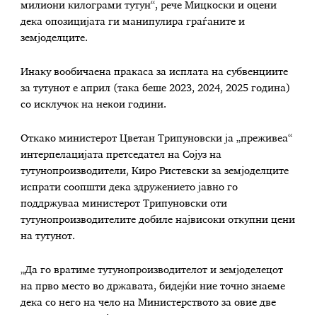
милиони килограми тутун“, рече Мицкоски и оцени
дека опозицијата ги манипулира граѓаните и
земјоделците.
Инаку вообичаена пракаса за исплата на субвенциите
за тутунот е април (така беше 2023, 2024, 2025 година)
со исклучок на некои години.
Откако министерот Цветан Трипуновски ја „преживеа“
интерпелацијата претседател на Сојуз на
тутунопроизводители, Киро Ристевски за земјоделците
испрати соопшти дека здружението јавно го
поддржуваа министерот Трипуновски оти
тутунопроизводителите добиле највисоки откупни цени
на тутунот.
„Да го вратиме тутунопроизводителот и земјоделецот
на прво место во државата, бидејќи ние точно знаеме
дека со него на чело на Министерството за овие две