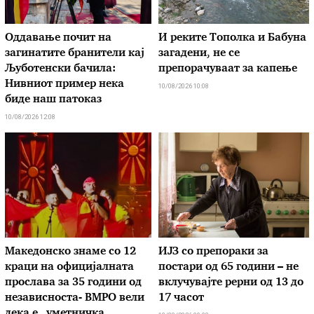
Оддавање почит на
И реките Тополка и Бабуна
загинатите бранители кај
загадени, не се
Љуботенски бачила:
препорачуваат за капење
Нивниот пример нека
10/08/2026 10:08
биде наш патоказ
10/08/2026 12:08
Македонско знаме со 12
ИЈЗ со препораки за
краци на официјалната
постари од 65 години – не
прослава за 35 години од
вклучувајте рерни од 13 до
независноста- ВМРО вели
17 часот
дека е „уметничка