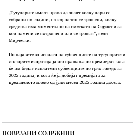
„Тутунарите имаат право да знаат колку пари се
собрани по години, на кој начин се трошени, колку
средства има моментално на сметката на Сојузот и за
кои намени се потрошени или се трошат“, вели
Мирчески.
По најавите за исплата на субвенциите на тутунарите и
сточарите испратија јавно прашања до премиерот кога
ќе им бидат исплатени субвенциите по грло говедо за
2025 година, и кога ќе ја добијат премијата за
предаденото млеко од јуни месец 2025 година досега.
ПОВРЗАНИ СОДРЖИНИ