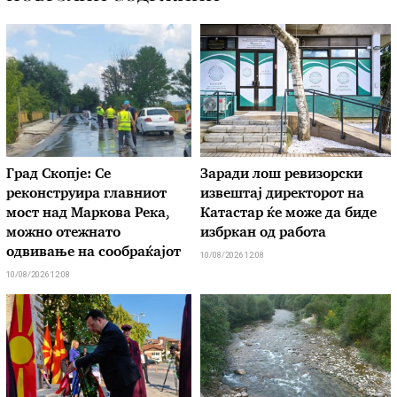
Град Скопје: Се
Заради лош ревизорски
реконструира главниот
извештај директорот на
мост над Маркова Река,
Катастар ќе може да биде
можно отежнато
избркан од работа
одвивање на сообраќајот
10/08/2026 12:08
10/08/2026 12:08