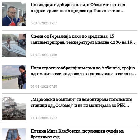
Полицајците добија откази, а Обвителството ја
отфрли кривичната пријава од Тошковски за
наводни злоупотреби
06/08/2026 15:13
Сцени од Германија како во сред зима: 15
сантиметри град, температурата падна од 36 на 19
степени
04/08/2026 13:08
Нови строги сообраќајни мерки во Aлбанија, трајно
одземање возачка дозвола за управување возило под
дејство на алкохол и големи парични казни
09/08/2026 07:58
„Марковски компани“ ги демонтирала погонските
станици од „Осломеј“ и не ги монтирала во РЕК
„Битола“, стои во вештачењето на обвинителството
04/08/2026 15:15
Почина Мила Камбовска, поранешен судија на
Врховниот суд