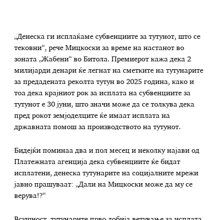
„Денеска ги исплаќаме субвенциите за тутунот, што се
тековни“, рече Мицкоски за време на настанот во
зоната „Жабени“ во Битола. Премиерот кажа дека 2
милијарди денари ќе легнат на сметките на тутунарите
за предадената реколта тутун во 2025 година, како и
тоа дека крајниот рок за исплата на субвенциите за
тутунот е 30 јуни, што значи може да се толкува дека
пред рокот земјоделците ќе имаат исплата на
државната помош за производството на тутунот.
Бидејќи поминаа два и пол месец и неколку најави од
Платежната агенција дека субвенциите ќе бидат
исплатени, денеска тутунарите на социјалните мрежи
јавно прашуваат: „Дали на Мицкоски може да му се
верува!?“
Всушност, тутунарите прво добија ветување за исплата