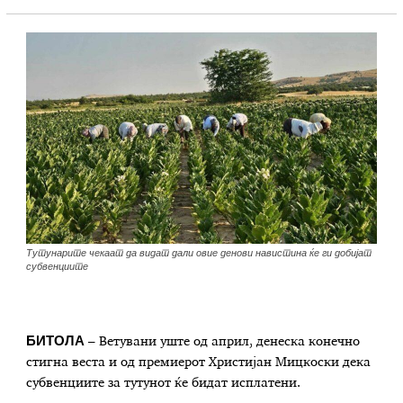
Tутунарите чекаат да видат дали овие денови навистина ќе ги добијат
субвенциите
БИТОЛА
– Ветувани уште од април, денеска конечно
стигна веста и од премиерот Христијан Мицкоски дека
субвенциите за тутунот ќе бидат исплатени.