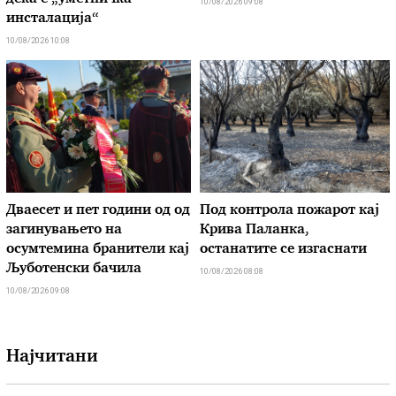
10/08/2026 09:08
инсталација“
10/08/2026 10:08
Дваесет и пет години од од
Под контрола пожарот кај
загинувањето на
Крива Паланка,
осумтемина бранители кај
останатите се изгаснати
Љуботенски бачила
10/08/2026 08:08
10/08/2026 09:08
Најчитани