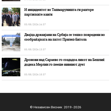
И инцидентот во Ташмаруништa ги разгоре
партиските кавги
03/08/2026 16:37
Двајца државјани на Србија се тешко повредени во
сообраќајката на патот Прилеп-Битола
05/08/2026 13:37
Дронови над Сараево го создадоа ликот на Бешлиќ
додека Мерлин го пееше нивниот дует
03/08/2026 18:37
© Независен Весник 2019 -2026