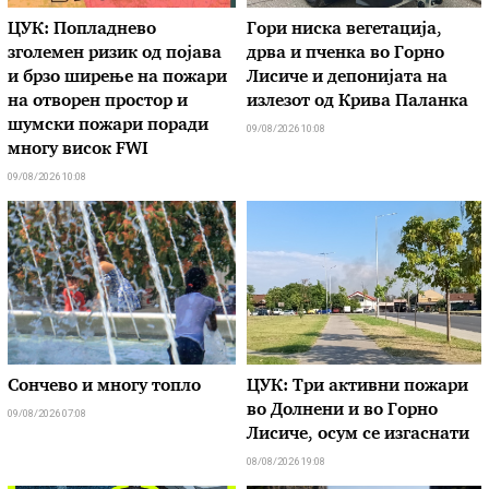
ЦУК: Попладнево
Гори ниска вегетација,
зголемен ризик од појава
дрва и пченка во Горно
и брзо ширење на пожари
Лисиче и депонијата на
на отворен простор и
излезот од Крива Паланка
шумски пожари поради
09/08/2026 10:08
многу висок FWI
09/08/2026 10:08
Сончево и многу топло
ЦУК: Три активни пожари
во Долнени и во Горно
09/08/2026 07:08
Лисиче, осум се изгаснати
08/08/2026 19:08