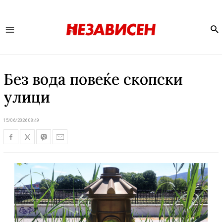
Se
Main
Menu
Без вода повеќе скопски
улици
15/06/2026 08:49