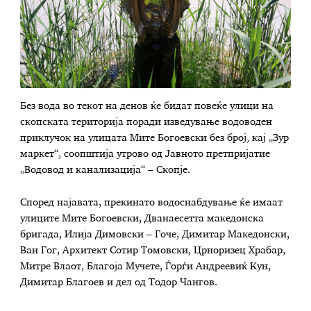
Без вода во текот на денов ќе бидат повеќе улици на
скопската територија поради изведување водоводен
приклучок на улицата Мите Богоевски без број, кај „Зур
маркет“, соопштија утрово од Јавното претпријатие
„Водовод и канализација“ – Скопје.
Според најавата, прекинато водоснабдување ќе имаат
улиците Мите Богоевски, Дванаесетта македонска
бригада, Илија Димовски – Гоче, Димитар Македонски,
Ван Гог, Архитект Сотир Томовски, Црноризец Храбар,
Митре Влаот, Благоја Мучете, Ѓорѓи Андреевиќ Кун,
Димитар Благоев и дел од Тодор Чангов.