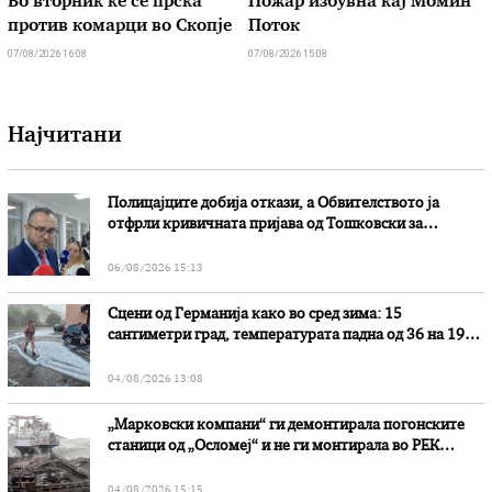
Во вторник ќе се прска
Пожар избувна кај Момин
против комарци во Скопје
Поток
07/08/2026 16:08
07/08/2026 15:08
Најчитани
Полицајците добија откази, а Обвителството ја
отфрли кривичната пријава од Тошковски за
наводни злоупотреби
06/08/2026 15:13
Сцени од Германија како во сред зима: 15
сантиметри град, температурата падна од 36 на 19
степени
04/08/2026 13:08
„Марковски компани“ ги демонтирала погонските
станици од „Осломеј“ и не ги монтирала во РЕК
„Битола“, стои во вештачењето на обвинителството
04/08/2026 15:15