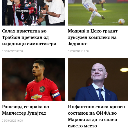
Салах пристигна во
Модриќ и Џеко градат
Трабзон пречекан од
луксузен комплекс на
илјадници симпатизери
Јадранот
06/08/2026 07:08
05/08/2026 16:08
Рашфорд се враќа во
Инфантино свика кризен
Манчестер Јунајтед
состанок на ФИФА во
Мароко за да го спаси
05/08/2026 16:08
своето место