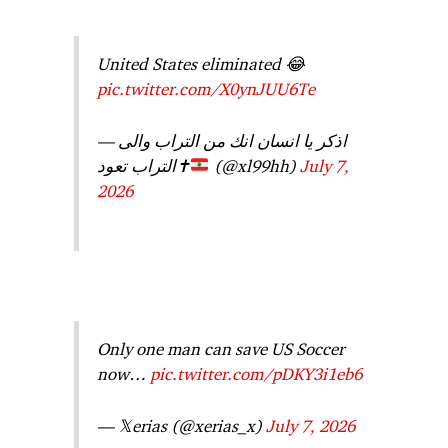
United States eliminated 😂
pic.twitter.com/X0ynJUU6Te
— اذكر يا انسان انك من التراب والى
التراب تعود
✝️
(@xl99hh)
July 7,
2026
Only one man can save US Soccer
now…
pic.twitter.com/pDKY3i1eb6
— 𝕏erias (@xerias_x)
July 7, 2026