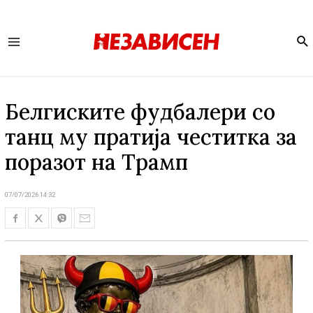
Se
Main
Menu
Белгиските фудбалери со
танц му пратија честитка за
поразот на Трамп
07/07/2026 14:32