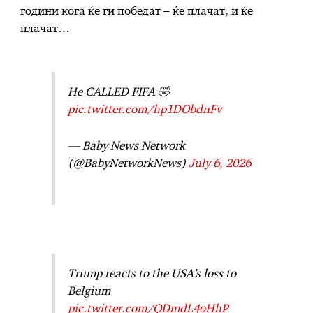
години кога ќе ги победат – ќе плачат, и ќе
плачат…
He CALLED FIFA 🤣
pic.twitter.com/hp1DObdnFv
— Baby News Network
(@BabyNetworkNews)
July 6, 2026
Trump reacts to the USA’s loss to
Belgium
pic.twitter.com/QDmdL4oHhP