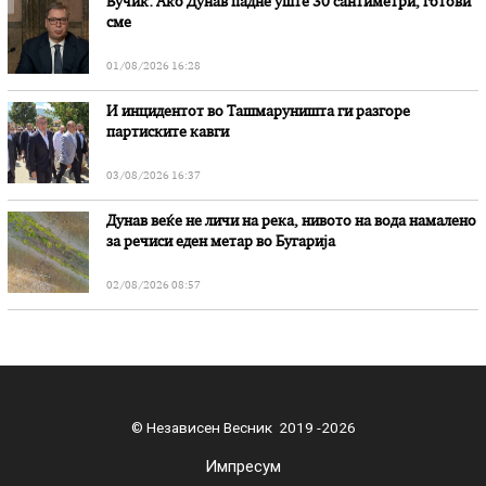
Вучиќ: Ако Дунав падне уште 30 сантиметри, готови
сме
01/08/2026 16:28
И инцидентот во Ташмаруништa ги разгоре
партиските кавги
03/08/2026 16:37
Дунав веќе не личи на река, нивото на вода намалено
за речиси еден метар во Бугарија
02/08/2026 08:57
© Независен Весник 2019 -2026
Импресум