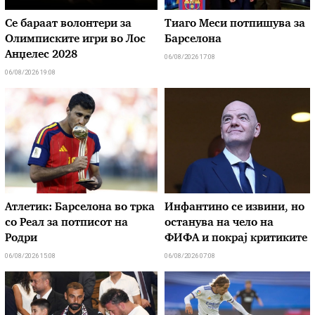
Се бараат волонтери за
Тиаго Меси потпишува за
Олимписките игри во Лос
Барселона
Анџелес 2028
06/08/2026 17:08
06/08/2026 19:08
Атлетик: Барселона во трка
Инфантино се извини, но
со Реал за потписот на
останува на чело на
Родри
ФИФА и покрај критиките
06/08/2026 15:08
06/08/2026 07:08