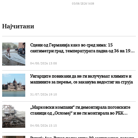
05/08/2026 14:08
Најчитани
Сцени од Германија како во сред зима: 15
сантиметри град, температурата падна од 36 на 19
степени
04/08/2026 13:08
Унгарците повикани да не ги вклучуваат климите и
машините за перење, се заканува недостиг на струја
31/07/2026 19:10
„Марковски компани“ ги демонтирала погонските
станици од „Осломеј“ и не ги монтирала во РЕК
„Битола“, стои во вештачењето на обвинителството
04/08/2026 15:15