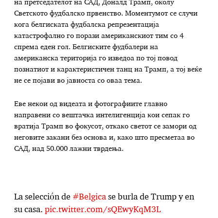
на претседателот на САД, Доналд Трамп, околу
Светското фудбалско првенство. Моментумот се случи
кога белгиската фудбалска репрезентација
катастрофално го порази американскиот тим со 4
спрема еден гол. Белгиските фудбалери на
американска територија го изведоа по тој повод
познатиот и карактеристичен танц на Трамп, а тој веќе
не се појави во јавноста со оваа тема.
Еве некои од видеата и фотографиите главно
направени со вештачка интелигенција кои сепак го
вратија Трамп во фокусот, откако светот се замори од
неговите закани без основа и, како што пресметаа во
САД, над 50.000 лажни тврдења.
La selección de
#Belgica
se burla de Trump y en
su casa.
pic.twitter.com/sQEwyKqM3L