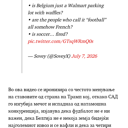
• is Belgium just a Walmart parking
lot with waffles?
• are the people who call it “football”
all somehow French?
• is soccer… fired?
pic.twitter.com/GTsqWRmQ0s
— Sovey (@SoveyX)
July 7, 2026
Во ова видео се иронизира со честото менување
на ставовите од страна на Трамп кој, откако САД
го изгубија мечот и испаднаа од натамошна
конкуренција, изјавува дека фудбалот не е ни
важен, дека Белгија не е некоја земја бидејќи
најголемиот извоз и се вафли и дека за четири