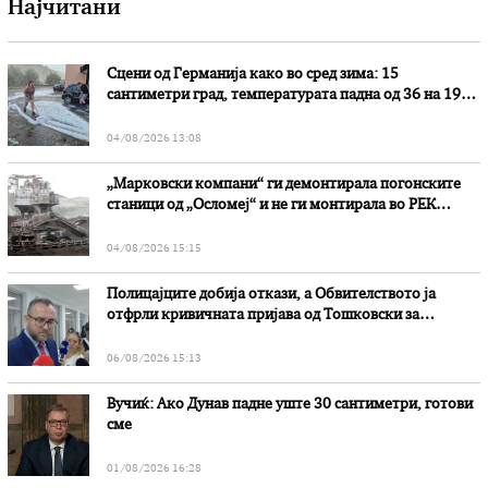
Најчитани
Сцени од Германија како во сред зима: 15
сантиметри град, температурата падна од 36 на 19
степени
04/08/2026 13:08
„Марковски компани“ ги демонтирала погонските
станици од „Осломеј“ и не ги монтирала во РЕК
„Битола“, стои во вештачењето на обвинителството
04/08/2026 15:15
Полицајците добија откази, а Обвителството ја
отфрли кривичната пријава од Тошковски за
наводни злоупотреби
06/08/2026 15:13
Вучиќ: Ако Дунав падне уште 30 сантиметри, готови
сме
01/08/2026 16:28