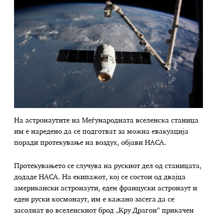
На астронаутите на Меѓународната вселенска станица
им е наредено да се подготват за можна евакуација
поради протекување на воздух, објави НАСА.
Протекувањето се случува на рускиот дел од станицата,
додаде НАСА. На екипажот, кој се состои од двајца
американски астронаути, еден француски астронаут и
еден руски космонаут, им е кажано засега да се
засолнат во вселенскиот брод „Кру Драгон“ прикачен