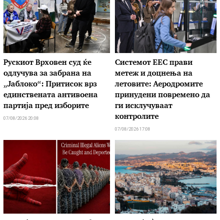
Рускиот Врховен суд ќе
Системот ЕЕС прави
одлучува за забрана на
метеж и доцнења на
„Јаблоко“: Притисок врз
летовите: Аеродромите
единствената антивоена
принудени повремено да
партија пред изборите
ги исклучуваат
контролите
07/08/2026 20:08
07/08/2026 17:08