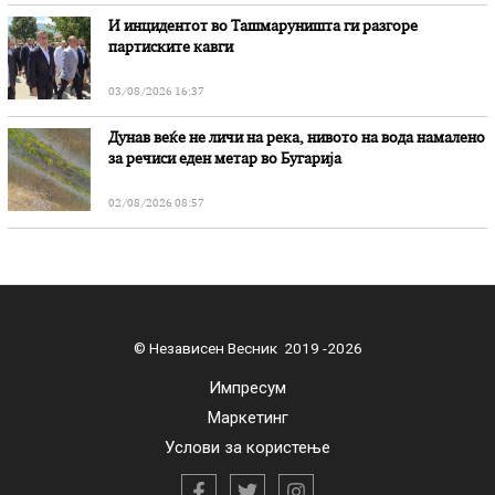
И инцидентот во Ташмаруништa ги разгоре
партиските кавги
03/08/2026 16:37
Дунав веќе не личи на река, нивото на вода намалено
за речиси еден метар во Бугарија
02/08/2026 08:57
© Независен Весник 2019 -2026
Импресум
Маркетинг
Услови за користење