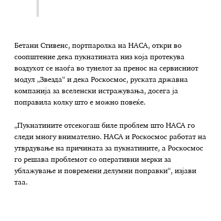
Бетани Стивенс, портпаролка на НАСА, откри во
соопштение дека пукнатината низ која протекува
воздухот се наоѓа во тунелот за пренос на сервисниот
модул „Звезда“ и дека Роскосмос, руската државна
компанија за вселенски истражувања, досега ја
поправила колку што е можно повеќе.
„Пукнатините отсекогаш биле проблем што НАСА го
следи многу внимателно. НАСА и Роскосмос работат на
утврдување на причината за пукнатините, а Роскосмос
го решава проблемот со оперативни мерки за
ублажување и повремени делумни поправки“, изјави
таа.