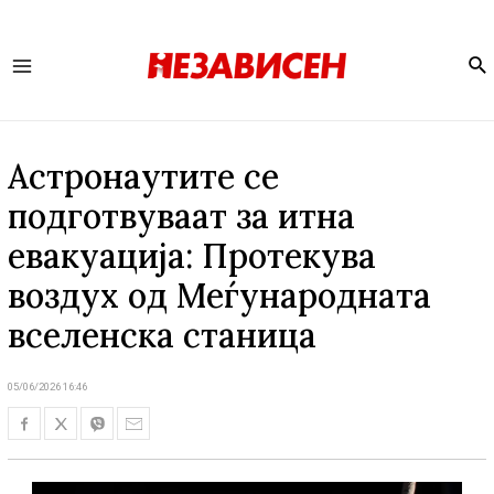
Se
Main
Menu
Астронаутите се
подготвуваат за итна
евакуација: Протекува
воздух од Меѓународната
вселенска станица
05/06/2026 16:46