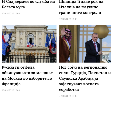
И Спајдермен во служба на
Шпанија ѝ даде рок на
Белата куќа
Италија да ги укине
граничните контроли
07/08/2026 16:08
07/08/2026 16:08
Русија ги отфрла
Нов сојуз на регионални
обвинувањата за мешање
сили: Турција, Пакистан и
на Москва во изборите во
Саудиска Арабија ја
Франција
зајакнуваат воената
соработка
07/08/2026 15:08
07/08/2026 15:08