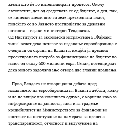
заеми што ќе го интензивираат процесот. Околу
автопатите, дел од средствата се од буџетот, а дел, пак,
се кинески заеми што ги зеде претходната власт,
повеќето се во Јавното претпријатие за државни
патишта – изјави министерот Тевдовски.
Од Институтот за економски истражувања „Фајнанс
тинк“ велат дека потегот за издавање еврообврзница е
очекуван од страна на Владата, имајќи ја предвид
проектираната потреба за финансирање на буџетот во
износ од околу 600 милиони евра. Сепак, потенцираат
дека новото задолжување отвора две главни прашања.
– Прво, Владата не отвори јавна дебата пред
издавањето на еврообврзницата. Ваквата дебата, колку
и да не влијае врз конечната одлука, е корисна како за
информирање на јавноста, така и за градење
кредибилитет на Министерството за финансии во
контекст на почитување на намерата за целосна
транспарентност, отчетност и вклучување на