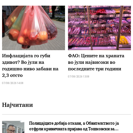
Инфлацијата го губи
ФАО: Цените на храната
здивот? Во јули на
во јули највисоки во
годишно ниво забави на
последните три години
2,3 отсто
07/08/2026 13:08
07/08/2026 14:08
Најчитани
Полицајците добија откази, а Обвителството ја
отфрли кривичната пријава од Тошковски за