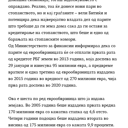
оправдано. Реално, тоа ќе донесе нови пари во
стопанството, но и кај граѓаните – вели Битиќи и
потенцира дека најверојатно владата дел од парите
што требаше да ги зема дома сака да ги остави за
кредитирање на стопанството, што беше и едно од
барањата на стопанските комори.
Од Министерството за финансии информираа дека со
парите од еврообврзницата ќе се отплати првата рата
од кредитот РБГ земен во 2013 година, која доспева на
29 јануари и изнесува 95 милиони евра, а предвреме
вратиле и една третина од еврообврзницата издадена
во 2015 година во вредност од 270 милиони евра, чија
прва рата доспева во 2020 година.
Ова е шеста по ред еврообврзница што ја издава
земјава. Во 2005 година беше издадена првата вредна
170 милиони евра со каматна стапка од 4,6 отсто.
Четири години подоцна беше издадена втората во
висина од 175 милиони евра со камата 9,9 проценти.