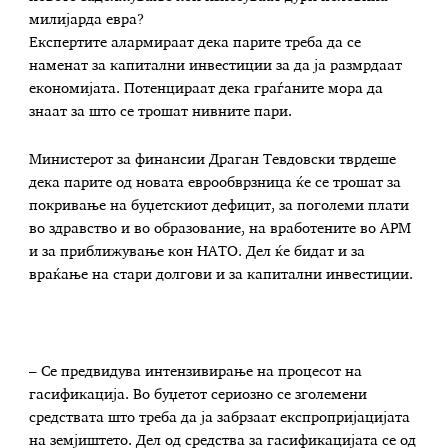
милијарда евра?
Експертите алармираат дека парите треба да се
наменат за капитални инвестиции за да ја размрдаат
економијата. Потенцираат дека граѓаните мора да
знаат за што се трошат нивните пари.
Министерот за финансии Драган Тевдовски тврдеше
дека парите од новата еврообврзница ќе се трошат за
покривање на буџетскиот дефицит, за поголеми плати
во здравство и во образование, на вработените во АРМ
и за приближување кон НАТО. Дел ќе бидат и за
враќање на стари долгови и за капитални инвестиции.
– Се предвидува интензивирање на процесот на
гасификација. Во буџетот сериозно се зголемени
средствата што треба да ја забрзаат експропријацијата
на земјиштето. Дел од средства за гасификацијата се од