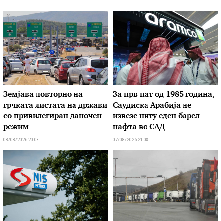
Земјава повторно на
За прв пат од 1985 година,
грчката листата на држави
Саудиска Арабија не
со привилегиран даночен
извезе ниту еден барел
режим
нафта во САД
08/08/2026 20:08
07/08/2026 21:08