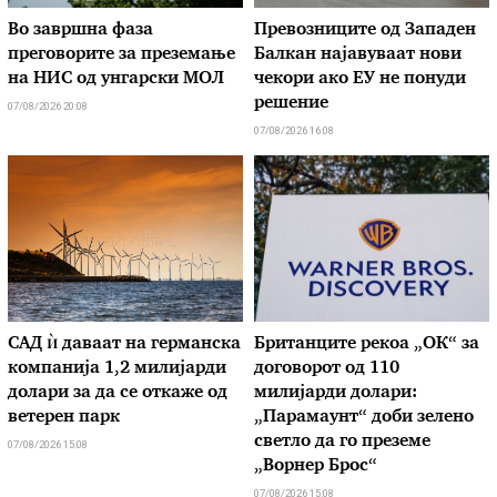
Во завршна фаза
Превозниците од Западен
преговорите за преземање
Балкан најавуваат нови
на НИС од унгарски МОЛ
чекори ако ЕУ не понуди
решение
07/08/2026 20:08
07/08/2026 16:08
САД ѝ даваат на германска
Британците рекоа „ОК“ за
компанија 1,2 милијарди
договорот од 110
долари за да се откаже од
милијарди долари:
ветерен парк
„Парамаунт“ доби зелено
светло да го преземе
07/08/2026 15:08
„Ворнер Брос“
07/08/2026 15:08