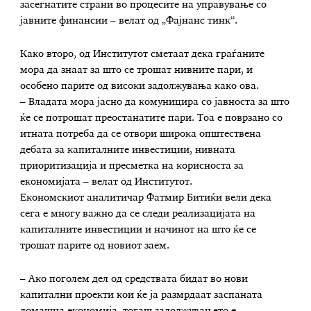
засегнатите страни во процесите на управување со
јавните финансии – велат од „Фајнанс тинк“.
Како второ, од Институтот сметаат дека граѓаните
мора да знаат за што се трошат нивните пари, и
особено парите од високи задолжувања како ова.
– Владата мора јасно да комуницира со јавноста за што
ќе се потрошат преостанатите пари. Тоа е поврзано со
итната потреба да се отвори широка општествена
дебата за капиталните инвестиции, нивната
приоритизација и пресметка на корисноста за
економијата – велат од Институтот.
Економскиот аналитичар Фатмир Битиќи вели дека
сега е многу важно да се следи реализацијата на
капиталните инвестиции и начинот на што ќе се
трошат парите од новиот заем.
– Ако поголем дел од средствата бидат во нови
капитални проекти кои ќе ја размрдаат заспаната
домашна економија, тогаш задолжувањето е