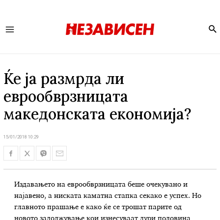
Se
Main
Menu
Ќе ја размрда ли
еврообврзницата
македонската економија?
15/01/2018 10:29
Издавањето на еврообврзницата беше очекувано и
најавено, а ниската каматна стапка секако е успех. Но
главното прашање е како ќе се трошат парите од
новото задолжување кои изнесуваат дури половина