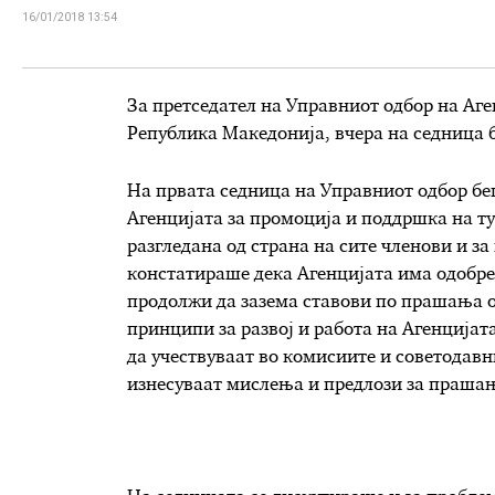
16/01/2018 13:54
За претседател на Управниот одбор на Аге
Република Македонија, вчера на седница 
На првата седница на Управниот одбор бе
Агенцијата за промоција и поддршка на т
разгледана од страна на сите членови и за
констатираше дека Агенцијата има одобре
продолжи да зазема ставови по прашања о
принципи за развој и работа на Агенцијат
да учествуваат во комисиите и советодавни
изнесуваат мислења и предлози за прашања