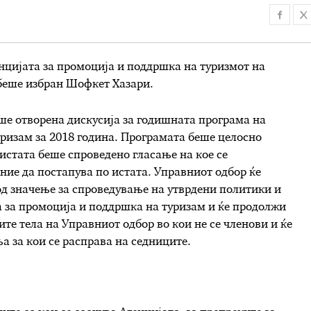
нцијата за промоција и поддршка на туризмот на
беше избран Шофкет Хазари.
ше отворена дискусија за годишната програма на
уризам за 2018 година. Програмата беше целосно
 истата беше спроведено гласање на кое се
ние да постапува по истата. Управниот одбор ќе
д значење за спроведување на утврдени политики и
а за промоција и поддршка на туризам и ќе продолжи
те тела на Управниот одбор во кои не се членови и ќе
 за кои се расправа на седниците.