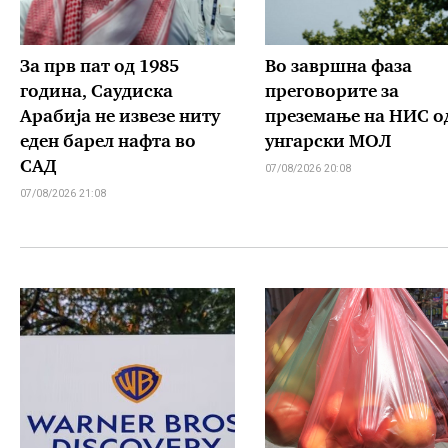
За прв пат од 1985
Во завршна фаза
година, Саудиска
преговорите за
Арабија не извезе ниту
преземање на НИС о
еден барел нафта во
унгарски МОЛ
САД
07/08/2026 20:08
07/08/2026 21:08