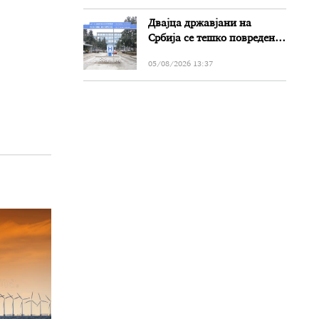
Двајца државјани на
Србија се тешко повредени
во сообраќајката на патот
05/08/2026 13:37
Прилеп-Битола