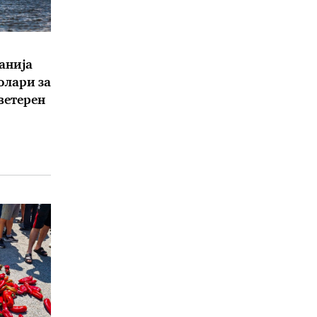
анија
олари за
 ветерен