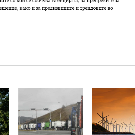
те со кои се соочува Агенцијата, за препреките за
решение, како и за предизвиците и трендовите во