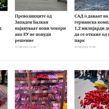
Превозниците од
САД ѝ даваат на
Западен Балкан
германска комп
д
најавуваат нови чекори
1,2 милијарди д
ако ЕУ не понуди
да се откаже од
решение
парк
07/08/2026 16:08
07/08/2026 15:08