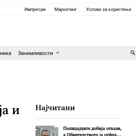
Импресум
Маркетинг
Услови за користење
Se
ника
Занимливости
ја и
Најчитани
Полицајците добија откази,
а Обвителството ја отфрли