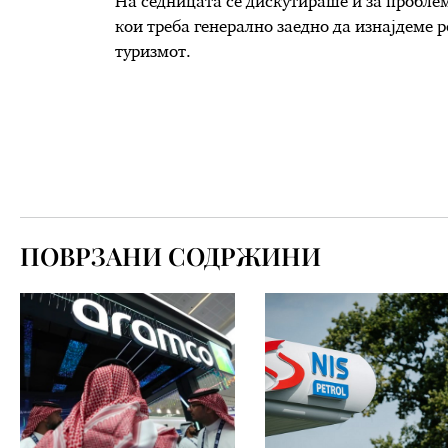
На седницата се дискутираше и за проблеми
кои треба генерално заедно да изнајдеме 
туризмот.
ПОВРЗАНИ СОДРЖИНИ