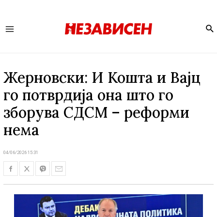
Se
Main
Menu
Жерновски: И Кошта и Вајц
го потврдија она што го
зборува СДСМ – реформи
нема
04/06/2026 15:31