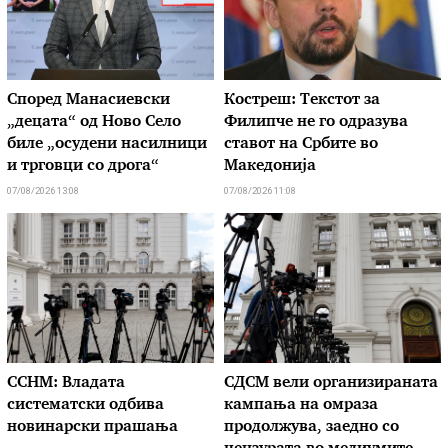
Според Манасиевски
Костреш: Текстот за
„децата“ од Ново Село
Филипче не го одразува
биле „осудени насилници
ставот на Србите во
и трговци со дрога“
Македонија
07/08/2026 13:08
07/08/2026 11:08
ССНМ: Владата
СДСМ вели организираната
систематски одбива
кампања на омраза
новинарски прашања
продолжува, заедно со