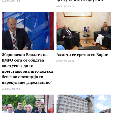
цензурата во медиумите
07/08/2026 11:08
07/08/2026 09:08
Жерновски: Владата на
Ахмети се сретна со Варнс
ВМРО сега се обидува
06/08/2026 18:08
како успех да го
претстави она што додека
беше во опозиција го
нарекуваше „предавство“
07/08/2026 07:08