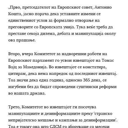
„Прво, претседателот на Европскиот совет, Антонио
Кошта, јасно порача дека уставните измени се
единствениот услов за формално отворање на
преговорите со Европската унија. Тука веќе треба да
престане секоја дилема, дебата и манипулација околу
ова прашање.
Второ, вчера Комитетот за надворешни работи на
Европскиот парламент го усвои извештајот на Томас
Вајц за Македонија. Во извештајот се констатира,
цитирам, дека нема напредок од последниот извештај.
Тоа значи дека една година, односно 365 дена, се
изгубени без да бидат спроведени суштински реформи
во нашата држава.
Трето, Комитетот во извештајот ги посочува
манипулациите и дезинформациите преку ‘странско
непријателско мешање и кампањи за дезинформации’.
Тоа е токму она што СДСМ го зборуваше со месеци