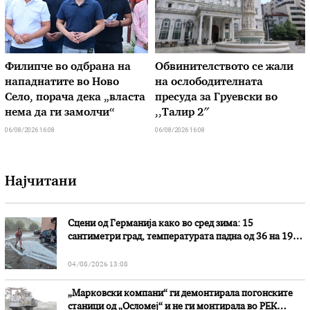
Филипче во одбрана на
Обвинителството се жали
нападнатите во Ново
на ослободителната
Село, порача дека „власта
пресуда за Груевски во
нема да ги замолчи“
,,Талир 2″
06/08/2026 16:08
06/08/2026 16:08
Најчитани
Сцени од Германија како во сред зима: 15
сантиметри град, температурата падна од 36 на 19
степени
04/08/2026 13:08
„Марковски компани“ ги демонтирала погонските
станици од „Осломеј“ и не ги монтирала во РЕК