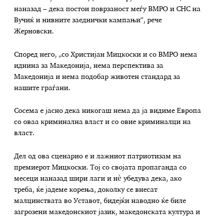
наназад – дека постои поврзаност меѓу ВМРО и СНС на
Вучиќ и нивните заеднички кампањи“, рече
Жерновски.
Според него, „со Христијан Мицкоски и со ВМРО нема
иднина за Македонија, нема перспектива за
Македонија и нема подобар животен стандард за
нашите граѓани.
Сосема е јасно дека никогаш нема да ја видиме Европа
со оваа криминална власт и со овие криминалци на
власт.
Дел од ова сценарио е и лажниот патриотизам на
премиерот Мицкоски. Тој со својата пропаганда со
месеци наназад шири лаги и нè убедува дека, ако
треба, ќе јадеме корења, доколку се внесат
малцинствата во Уставот, бидејќи наводно ќе биле
загрозени македонскиот јазик, македонската култура и