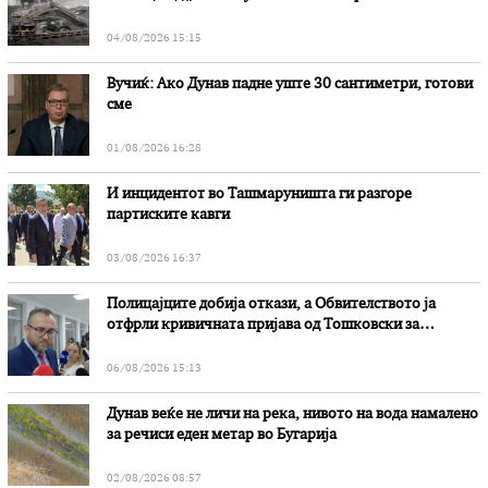
„Битола“, стои во вештачењето на обвинителството
04/08/2026 15:15
Вучиќ: Ако Дунав падне уште 30 сантиметри, готови
сме
01/08/2026 16:28
И инцидентот во Ташмаруништa ги разгоре
партиските кавги
03/08/2026 16:37
Полицајците добија откази, а Обвителството ја
отфрли кривичната пријава од Тошковски за
наводни злоупотреби
06/08/2026 15:13
Дунав веќе не личи на река, нивото на вода намалено
за речиси еден метар во Бугарија
02/08/2026 08:57