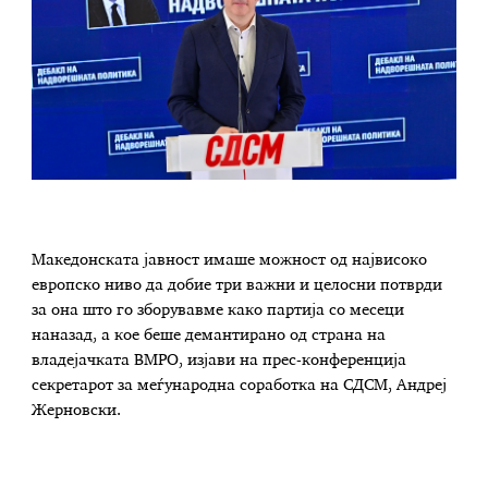
Македонската јавност имаше можност од највисоко
европско ниво да добие три важни и целосни потврди
за она што го зборувавме како партија со месеци
наназад, а кое беше демантирано од страна на
владејачката ВМРО, изјави на прес-конференција
секретарот за меѓународна соработка на СДСМ, Андреј
Жерновски.