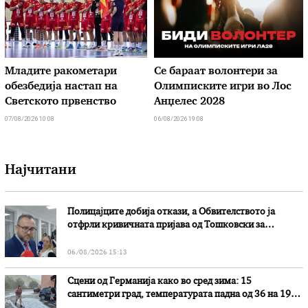
Младите ракометари
Се бараат волонтери за
обезбедија настап на
Олимписките игри во Лос
Светското првенство
Анџелес 2028
07/08/2026 10:08
06/08/2026 19:08
Најчитани
Полицајците добија откази, а Обвителството ја
отфрли кривичната пријава од Тошковски за
наводни злоупотреби
06/08/2026 15:13
Сцени од Германија како во сред зима: 15
сантиметри град, температурата падна од 36 на 19
степени