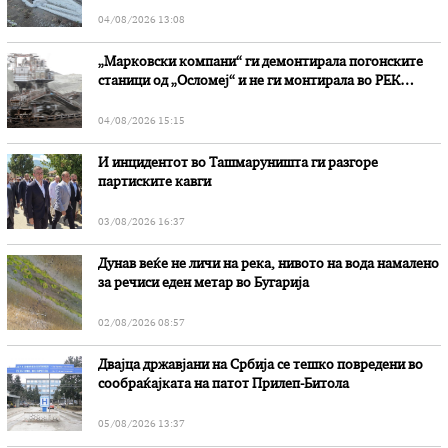
04/08/2026 13:08
„Марковски компани“ ги демонтирала погонските
станици од „Осломеј“ и не ги монтирала во РЕК
„Битола“, стои во вештачењето на обвинителството
04/08/2026 15:15
И инцидентот во Ташмаруништa ги разгоре
партиските кавги
03/08/2026 16:37
Дунав веќе не личи на река, нивото на вода намалено
за речиси еден метар во Бугарија
02/08/2026 08:57
Двајца државјани на Србија се тешко повредени во
сообраќајката на патот Прилеп-Битола
05/08/2026 13:37