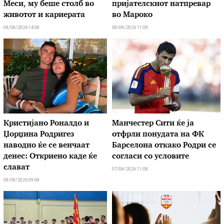
Меси, му беше столб во
пријателскиот натпревар
животот и кариерата
во Мароко
08/08/2026 14:08
08/08/2026 11:08
Кристијано Роналдо и
Манчестер Сити ќе ја
Џорџина Родригез
отфрли понудата на ФК
наводно ќе се венчаат
Барселона откако Родри се
денес: Откриено каде ќе
согласи со условите
слават
07/08/2026 11:08
08/08/2026 09:08