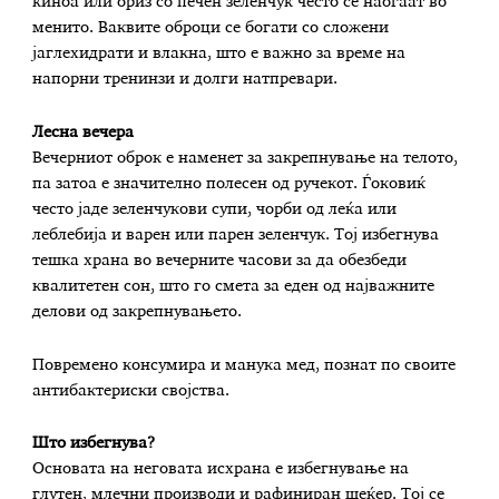
киноа или ориз со печен зеленчук често се наоѓаат во
менито. Ваквите оброци се богати со сложени
јаглехидрати и влакна, што е важно за време на
напорни тренинзи и долги натпревари.
Лесна вечера
Вечерниот оброк е наменет за закрепнување на телото,
па затоа е значително полесен од ручекот. Ѓоковиќ
често јаде зеленчукови супи, чорби од леќа или
леблебија и варен или парен зеленчук. Тој избегнува
тешка храна во вечерните часови за да обезбеди
квалитетен сон, што го смета за еден од најважните
делови од закрепнувањето.
Повремено консумира и манука мед, познат по своите
антибактериски својства.
Што избегнува?
Основата на неговата исхрана е избегнување на
глутен, млечни производи и рафиниран шеќер. Тој се