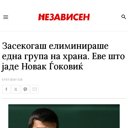
Se
Main
Menu
Засекогаш елиминираше
една група на храна. Еве што
јаде Новак Ѓоковиќ
07/07/2026 13:20