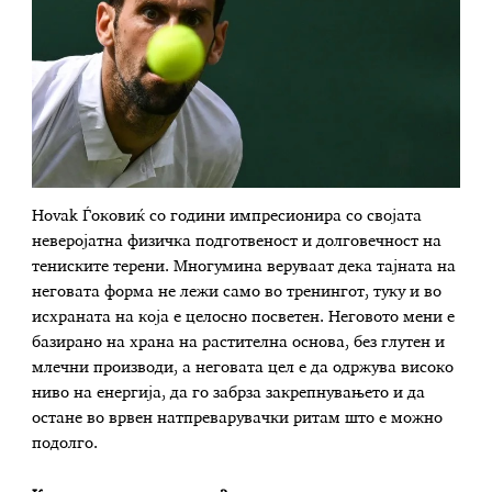
Нovak Ѓоковиќ со години импресионира со својата
неверојатна физичка подготвеност и долговечност на
тениските терени. Многумина веруваат дека тајната на
неговата форма не лежи само во тренингот, туку и во
исхраната на која е целосно посветен. Неговото мени е
базирано на храна на растителна основа, без глутен и
млечни производи, а неговата цел е да одржува високо
ниво на енергија, да го забрза закрепнувањето и да
остане во врвен натпреварувачки ритам што е можно
подолго.