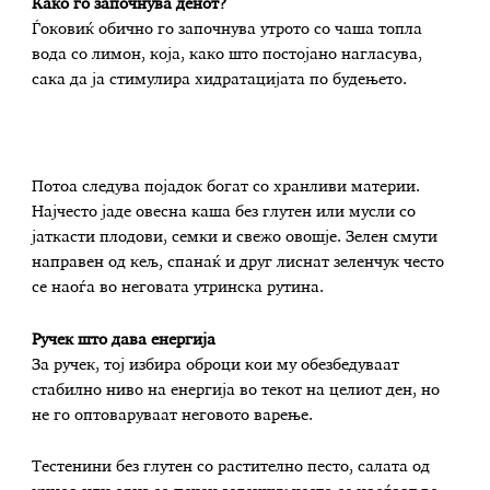
Како го започнува денот?
Ѓоковиќ обично го започнува утрото со чаша топла
вода со лимон, која, како што постојано нагласува,
сака да ја стимулира хидратацијата по будењето.
Потоа следува појадок богат со хранливи материи.
Најчесто јаде овесна каша без глутен или мусли со
јаткасти плодови, семки и свежо овошје. Зелен смути
направен од кељ, спанаќ и друг лиснат зеленчук често
се наоѓа во неговата утринска рутина.
Ручек што дава енергија
За ручек, тој избира оброци кои му обезбедуваат
стабилно ниво на енергија во текот на целиот ден, но
не го оптоваруваат неговото варење.
Тестенини без глутен со растително песто, салата од