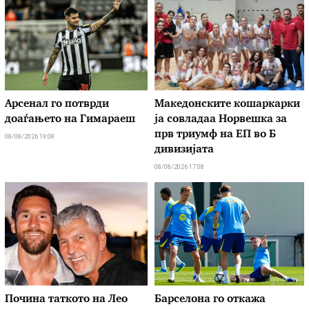
Арсенал го потврди
Македонските кошаркарки
доаѓањето на Гимараеш
ја совладаа Норвешка за
прв триумф на ЕП во Б
08/08/2026 19:08
дивизијата
08/08/2026 17:08
Почина таткото на Лео
Барселона го откажа