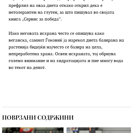
префрлил на оваа диета откако открил дека е
нетолерантен на глутен, за што пишувал во својата
книга „Сервис за победа“.
Иако неговата исхрана често се опишува како
веганска, самиот Ѓоковиќ ја нарекол диета базирана на
растенија бидејќи најчесто се базира на цела,
непреработена храна. Освен исхраната, тој обрнува
големо внимание и на хидратацијата и пие многу вода
во текот на денот.
ПОВРЗАНИ СОДРЖИНИ