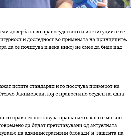
ели довербата во правосудството и институциите се
сигурност и доследност во примената на принципите.
ра да се почитува и дека никој не смее да биде над
ажат истите стандарди и го посочува примерот на
евчо Јакимовски, кој е правосилно осуден на една
ста со право го поставува прашањето: како е можно
стовремено да бидат претставувани од актуелната
инување на административни блокади’ и ‘заштита на