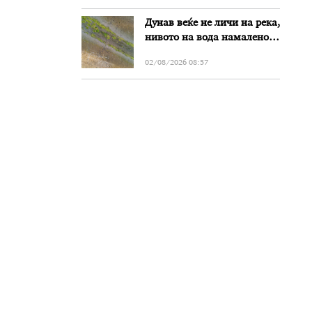
Дунав веќе не личи на река,
нивото на вода намалено
за речиси еден метар во
02/08/2026 08:57
Бугарија