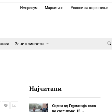
Импресум
Маркетинг
Услови за користење
Se
ника
Занимливости
Најчитани
Сцени од Германија како
во сред зима: 15