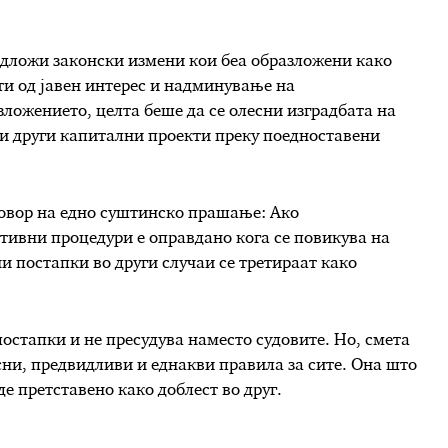
едложи законски измени кои беа образложени како
ти од јавен интерес и надминување на
ложението, целта беше да се олесни изградбата на
и други капитални проекти преку поедноставени
говор на едно суштинско прашање: Ако
ивни процедури е оправдано кога се повикува на
и постапки во други случаи се третираат како
постапки и не пресудува наместо судовите. Но, смета
сни, предвидливи и еднакви правила за сите. Она што
де претставено како доблест во друг.