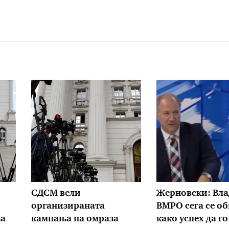
СДСМ вели
Жерновски: Вла
организираната
ВМРО сега се о
а
кампања на омраза
како успех да го