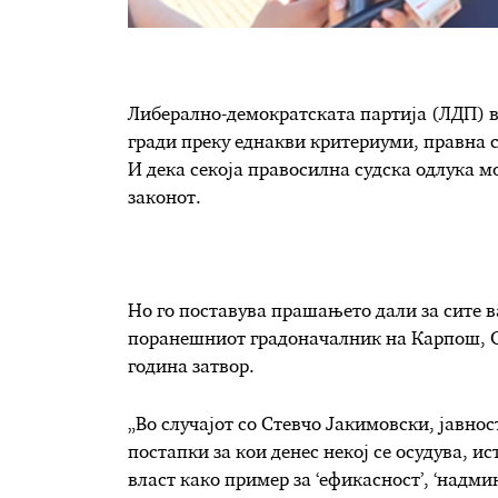
Либерално-демократската партија (ЛДП) в
гради преку еднакви критериуми, правна 
И дека секоја правосилна судска одлука мо
законот.
Но го поставува прашањето дали за сите в
поранешниот градоначалник на Карпош, Ст
година затвор.
„Во случајот со Стевчо Јакимовски, јавно
постапки за кои денес некој се осудува, и
власт како пример за ‘ефикасност’, ‘надм