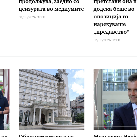
продолжува, заедно со
претстави она 
цензурата во медиумите
додека беше во
опозиција го
07/08/2026 09:08
нарекуваше
„предавство“
07/08/2026 07:08