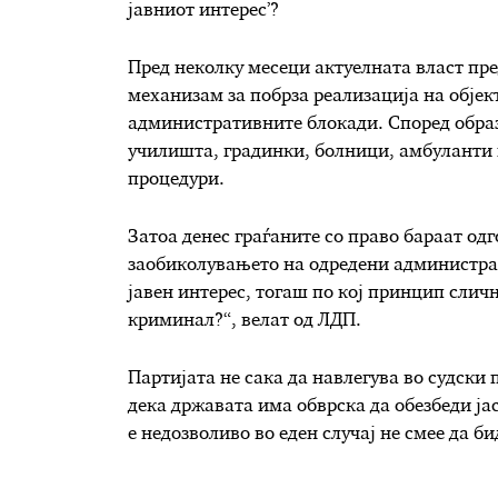
јавниот интерес’?
Пред неколку месеци актуелната власт пр
механизам за побрза реализација на објек
административните блокади. Според образ
училишта, градинки, болници, амбуланти 
процедури.
Затоа денес граѓаните со право бараат од
заобиколувањето на одредени администрат
јавен интерес, тогаш по кој принцип сличн
криминал?“, велат од ЛДП.
Партијата не сака да навлегува во судски 
дека државата има обврска да обезбеди ја
е недозволиво во еден случај не смее да би