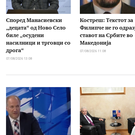
Според Манасиевски
Костреш: Текстот за
„децата“ од Ново Село
Филипче не го одраз
биле „осудени
ставот на Србите во
насилници и трговци со
Македонија
дрога“
07/08/2026 11:08
07/08/2026 13:08