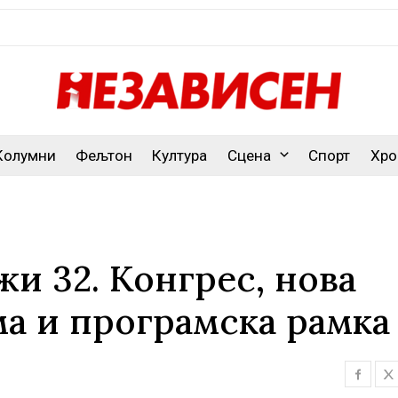
Колумни
Фељтон
Култура
Сцена
Спорт
Хро
и 32. Конгрес, нова
а и програмска рамка