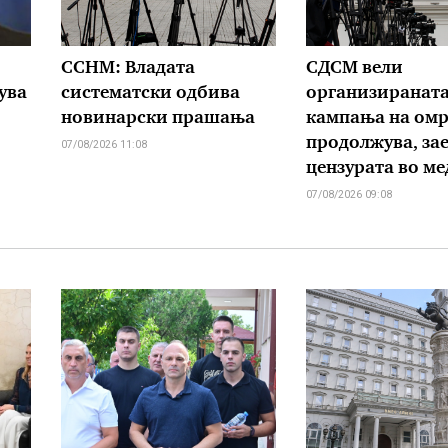
ССНМ: Владата
СДСМ вели
ува
систематски одбива
организиранат
новинарски прашања
кампања на омр
продолжува, зае
07/08/2026 11:08
цензурата во м
07/08/2026 09:08