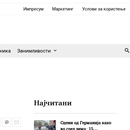
Импресум
Маркетинг
Услови за користење
Se
ника
Занимливости
Најчитани
Сцени од Германија како
во сред зима: 15