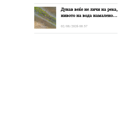
Дунав веќе не личи на река,
нивото на вода намалено
за речиси еден метар во
02/08/2026 08:57
Бугарија