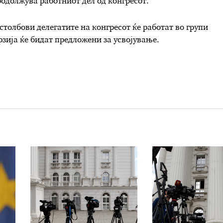
родолжува работниот дел од конгресот.
столбови делегатите на конгресот ќе работат во групи
рзија ќе бидат предложени за усвојување.