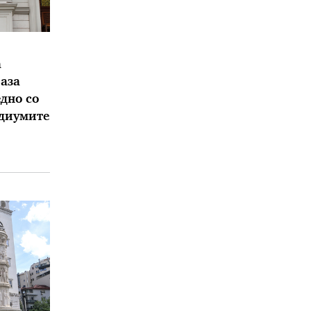
а
аза
дно со
едиумите