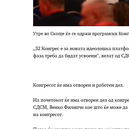
Утре
во Скопје ќе се одржи програмски Конг
„32 Конгрес е за новата идеолошка платф
фаза треба да бидат усвоени“, велат од С
Конгресот ќе има отворен и работен дел.
На почетокот ќе има отворен дел од конгр
СДСМ, Венко Филипче кое што ќе може да с
на конгресот.