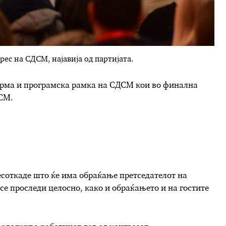
рес на СДСМ, најавија од партијата.
орма и програмска рамка на СДСМ кои во финална
ДСМ.
есоткаде што ќе има обраќање претседателот на
е проследи целосно, како и обраќањето и на гостите