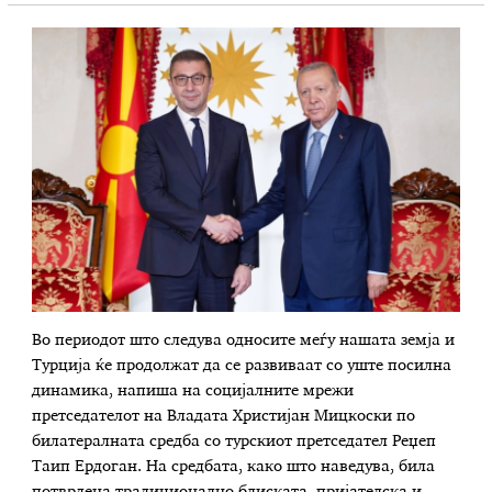
Во периодот што следува односите меѓу нашата земја и
Турција ќе продолжат да се развиваат со уште посилна
динамика, напиша на социјалните мрежи
претседателот на Владата Христијан Мицкоски по
билатералната средба со турскиот претседател Реџеп
Таип Ердоган. На средбата, како што наведува, била
потврдена традиционално блиската, пријателска и