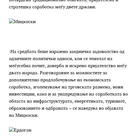
стратешка соработка меѓу двете држави.
-На средбата беше изразено заедничко задоволство од
одличните политички односи, кои се темелат на
меѓусебна почит, доверба и искрено пријателство меѓу
двата народа. Разговаравме за можностите за
дополнително продлабочување на економската
соработка, зголемување на трговската размена, нови
инвестиции, како и за унапредување на соработката во
областа на инфраструктурата, енергетиката, туризмот,
образованието и одбраната – се наведува во објавата
на Мицкоски.