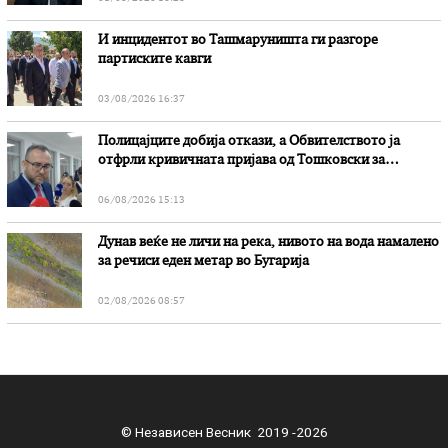
И инцидентот во Ташмаруништa ги разгоре
партиските кавги
03/08/2026 16:37
Полицајците добија откази, а Обвителството ја
отфрли кривичната пријава од Тошковски за
наводни злоупотреби
06/08/2026 15:13
Дунав веќе не личи на река, нивото на вода намалено
за речиси еден метар во Бугарија
02/08/2026 08:57
© Независен Весник 2019 -2026