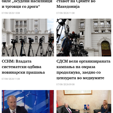
биле „осудени насилници
ставот на Србите во
и трговци со дрога“
Македонија
07/08/2026 13:08
07/08/2026 11:08
ССНМ: Владата
СДСМ вели организираната
систематски одбива
кампања на омраза
новинарски прашања
продолжува, заедно со
цензурата во медиумите
07/08/2026 11:08
07/08/2026 09:08