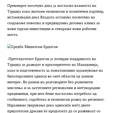
Премиерот посочува дека ја нагласил важноста на
Турција како значаен економски и политички партнер,
истакнувајќи дека Владата останува посветена на
создавање поволна и предвидлива деловна клима за
нови турски инвестиции и отворање нови работни
места.
-Претседателот Ердоган ја потврди поддршката на
Турција за развојот и просперитетот на Македонија,
како и подготвеноста за понатамошно зајакнување на
билатералните односи во сите области од заемен
интерес. Во рамки на разговорите беа разменети
мислења и за актуелните регионални и меѓународни
предизвици, при што беше нагласена потребата од
стабилност, соработка и економски развој на регионот.
Изразивме уверување дека односите меѓу двете
пријателски држави ќе продолжат да се развиваат со