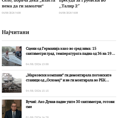
Село, порача дека „власта
пресуда за Груевски во
нема да ги замолчи“
,,Талир 2″
06/08/2026 16:08
06/08/2026 16:08
Најчитани
Сцени од Германија како во сред зима: 15
сантиметри град, температурата падна од 36 на 19
степени
04/08/2026 13:08
„Марковски компани“ ги демонтирала погонските
станици од „Осломеј“ и не ги монтирала во РЕК
„Битола“, стои во вештачењето на обвинителството
04/08/2026 15:15
Вучиќ: Ако Дунав падне уште 30 сантиметри, готови
сме
01/08/2026 16:28