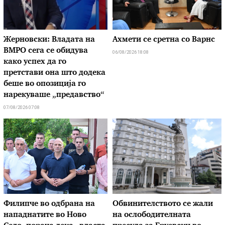
Жерновски: Владата на
Ахмети се сретна со Варнс
ВМРО сега се обидува
06/08/2026 18:08
како успех да го
претстави она што додека
беше во опозиција го
нарекуваше „предавство“
07/08/2026 07:08
Филипче во одбрана на
Обвинителството се жали
нападнатите во Ново
на ослободителната