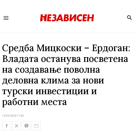
Se
Main
Menu
Средба Мицкоски – Ердоган:
Владата останува посветена
на создавање поволна
деловна клима за нови
турски инвестиции и
работни места
13/06/2026 17:44