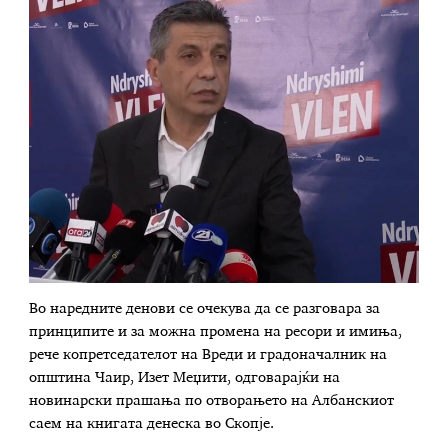
Во наредните денови се очекува да се разговара за
принципите и за можна промена на ресори и имиња,
рече копретседателот на Вреди и градоначалник на
општина Чаир, Изет Меџити, одговарајќи на
новинарски прашања по отворањето на Албанскиот
саем на книгата денеска во Скопје.