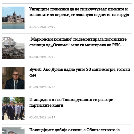
Унгарците повикани да не ги вклучуваат климите и
машините за перење, се заканува недостиг на струја
31/07/2026 19:10
„Марковски компани“ ги демонтирала погонските
станици од „Осломеј“ и не ги монтирала во РЕК
„Битола“, стои во вештачењето на обвинителството
04/08/2026 15:15
Вучиќ: Ако Дунав падне уште 30 сантиметри, готови
сме
01/08/2026 16:28
И инцидентот во Ташмаруништa ги разгоре
партиските кавги
03/08/2026 16:37
Полицајците добија откази, а Обвителството ја