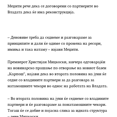
Меџити рече дека се договорени со партнерите во
Владата дека ќе има реконструкција.
– Деновиве треба да седнеме и разговараме за
принципите и дали ќе одиме со промена на ресори,
имиња и така натаму – изјави Меџити.
Премиерот Христијан Мицкоски, завчера одговарајќи
на новинарско прашање по отворање на новиот базен
„Карпош“, најави дека во втората половина на јуни ќе
седне со владините партнери за да разговара за
натамошните чекори во однос на работата на Владата.
– Во втората половина на јуни ќе седнеме со владините
партнери и ќе разговараме за понатамошните чекори.
Тогаш ќе се добие и појасна слика за идната структура
– рече Мицкоски.