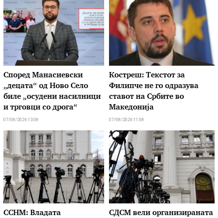
Според Манасиевски
Костреш: Текстот за
„децата“ од Ново Село
Филипче не го одразува
биле „осудени насилници
ставот на Србите во
и трговци со дрога“
Македонија
07/08/2026 13:08
07/08/2026 11:08
ССНМ: Владата
СДСМ вели организираната