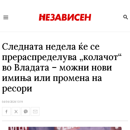
Se
Main
Menu
Следната недела ќе се
прераспределува „колачот“
во Владата – можни нови
имиња или промена на
ресори
04/06/2026 13:19