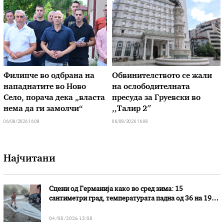
Филипче во одбрана на
Обвинителството се жали
нападнатите во Ново
на ослободителната
Село, порача дека „власта
пресуда за Груевски во
нема да ги замолчи“
,,Талир 2″
06/08/2026 16:08
06/08/2026 16:08
Најчитани
Сцени од Германија како во сред зима: 15
сантиметри град, температурата падна од 36 на 19
степени
04/08/2026 13:08