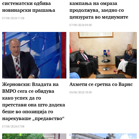
систематски одбива
кампања на омраза
новинарски прашања
продолжува, заедно со
цензурата во медиумите
07/08/2026 11:08
07/08/2026 09:08
Жерновски: Владата на
Ахмети се сретна со Варнс
ВМРО сега се обидува
06/08/2026 18:08
како успех да го
претстави она што додека
беше во опозиција го
нарекуваше „предавство“
07/08/2026 07:08