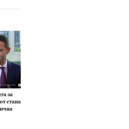
та за
от стана
сична