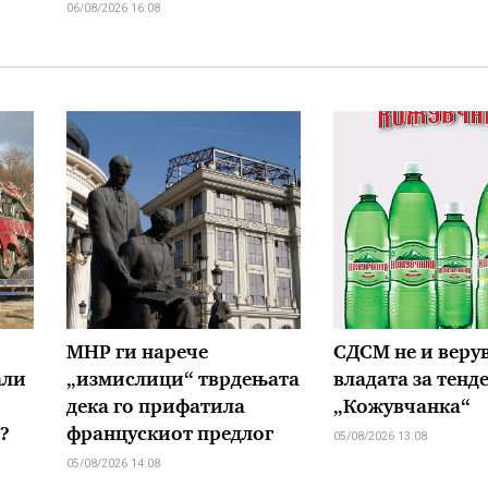
06/08/2026 16:08
МНР ги нарече
СДСМ не и верув
али
„измислици“ тврдењата
владата за тенд
дека го прифатила
„Кожувчанка“
?
францускиот предлог
05/08/2026 13:08
05/08/2026 14:08