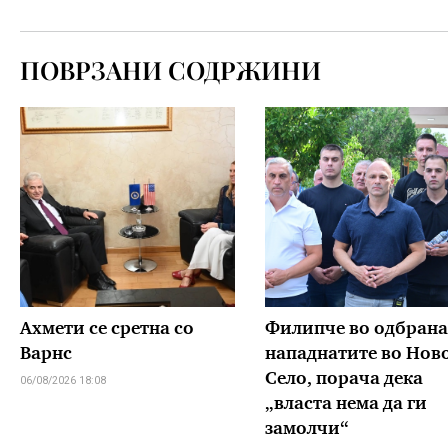
ПОВРЗАНИ СОДРЖИНИ
Ахмети се сретна со
Филипче во одбрана
Варнс
нападнатите во Нов
Село, порача дека
06/08/2026 18:08
„власта нема да ги
замолчи“