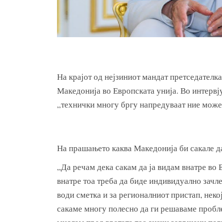
На крајот од нејзиниот мандат претседателк
Македонија во Европската унија. Во интервј
„технички многу бргу напредуваат ние може
На прашањето каква Македонија би сакале да
„Да речам дека сакам да ја видам внатре во Е
внатре тоа треба да биде индивидуално зачле
води сметка и за регионалниот пристап, некој
сакаме многу полесно да ги решаваме пробле