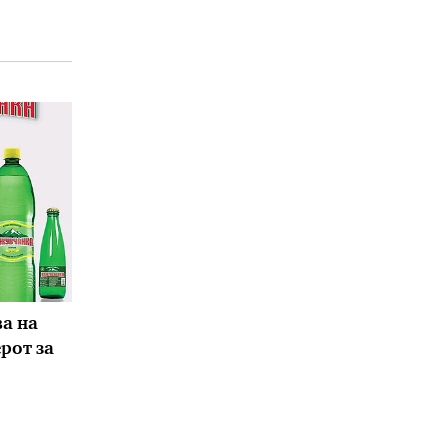
а на
ерот за