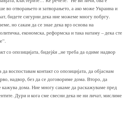
авјата, кластерите… Ќе речете: ‘Не ви личи, ова е
еше во отворањето и затворањето, а ако може Украина и
ат, бидете сигурни дека ние можеме многу побргу.
земе, но сакам да се знае дека врз основа на
олитичка, економска, реформска и така натаму – дека сте
е“.
акт со опозицијата, бидејќи „не треба да одиме надвор
а да воспоставам контакт со опозицијата, да објаснам
рво, надвор, без да се договориме дома. Второ, да
е кажува дома. Ние многу сакаме да раскажуваме пред
нтите. Дури и кога сме свесни дека не ни личат, мислиме