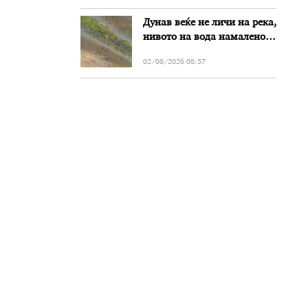
Дунав веќе не личи на река,
нивото на вода намалено
за речиси еден метар во
02/08/2026 08:57
Бугарија