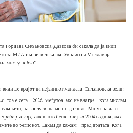
ата Гордана Сиљановска-Давкова би сакала да ја види
уто за МИА таа вели дека ако Украина и Молдавија
ме многу побзо“.
 види до крајот на нејзиниот мандата, Сиљановска вели:
У, тоа е сега – 2026. Меѓутоа, ако не внатре – кога мислам
нувањето, на заслуги, на мерит да биде. Мо мора да се
 храбар чекор, каков што беше оној во 2004 година, ако
мите во регионот. Сакам да кажам – пред вратата. Кога