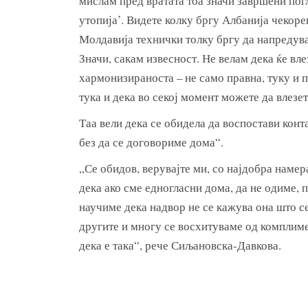
мислам пред вратата тоа значи завршени погл
утопија’. Видете колку бргу Албанија чекор
Молдавија технички толку бргу да напредува
Значи, сакам извесност. Не велам дека ќе вле
хармонизираноста – не само правна, туку и п
тука и дека во секој момент можете да влезет
Таа вели дека се обидела да воспостави конт
без да се договориме дома“.
„Се обидов, верувајте ми, со најдобра намер
дека ако сме едногласни дома, да не одиме, п
научиме дека надвор не се кажува она што с
другите и многу се восхитуваме од комплиме
дека е така“, рече Сиљановска-Давкова.