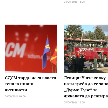
06/08/2026 16:08
СДСМ тврди дека власта
Левица: Уште колку
тепала нивни
пати треба да се зап
активисти
„Дурмо Турс“ за
државата да реагира
06/08/2026 09:08
05/08/2026 14:08