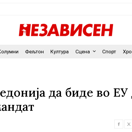
Колумни
Фељтон
Култура
Сцена
Спорт
Хро
едонија да биде во ЕУ
мандат