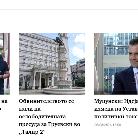
 на
Обвинителството се
Муцунски: Идеја
о
жали на
измена на Устав
ослободителната
политички ток
пресуда за Груевски во
06/08/2026 12:08
,,Талир 2″