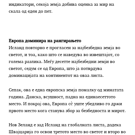
индикатори, секоја земја добива оценка за мир на
скала од еден до пет.
Европа доминира на рангирањето
Исланд повторно е прогласен за најбезбедна земја во
светот, и тоа, како што се наведува во извештајот, со
голема разлика. Меѓу десетте најбезбедни земји во
светот, седум се од Европа, што ја потврдува
доминацијата на континентот на оваа листа.
Сепак, ова е една европска земја помалку од минатата
година. Данска, всушност, падна на единаесеттото
место. И покрај ова, Европа сè уште убедливо го држи
првото место кога станува збор за безбедноста и мирот.
Нов Зеланд е зад Исланд на глобалната листа, додека
Швајцарија го освои третото место во светот и второ во