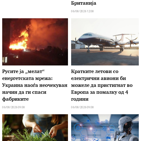
Британија
06/08/2026 12:08
Русите ја „мелат“
Кратките летови со
енергетската мрежа:
електрични авиони би
Украина наоѓа неочекуван
можеле да пристигнат во
начин да ги спаси
Европа за помалку од 4
фабриките
години
06/08/2026 09:08
06/08/2026 09:08