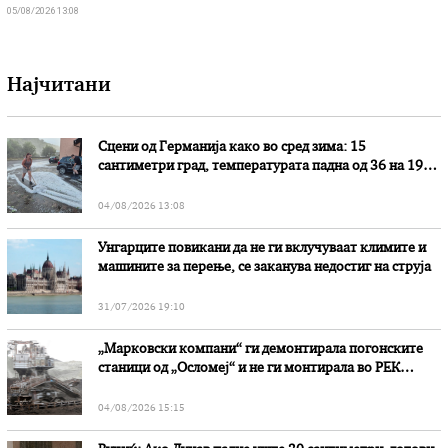
05/08/2026 13:08
Најчитани
Сцени од Германија како во сред зима: 15
сантиметри град, температурата падна од 36 на 19
степени
04/08/2026 13:08
Унгарците повикани да не ги вклучуваат климите и
машините за перење, се заканува недостиг на струја
31/07/2026 19:10
„Марковски компани“ ги демонтирала погонските
станици од „Осломеј“ и не ги монтирала во РЕК
„Битола“, стои во вештачењето на обвинителството
04/08/2026 15:15