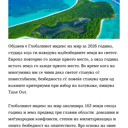
Објавен е Глобалниот индекс на мир за 2026 година,
студија која ги наведува најбезбедните земји во светот.
Европа повторно го зазеде првото место, а оваа година
истата земја го зазеде првото место. Во време кога на
многумина им се чини дека светот станува сè
понестабилен, безбедноста сè повеќе станува еден од
важните критериуми при избор на патување, пишува
Time Out.
Глобалниот индекс на мир анализира 163 земји секоја
година и зема предвид три главни области: домашни и
меѓународни конфликти, степен на милитаризација и
општа безбедност на општеството. Врз основа на овие