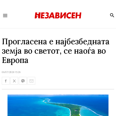
Se
Main
Menu
Прогласена е најбезбедната
земја во светот, се наоѓа во
Европа
06/07/2026 15:26