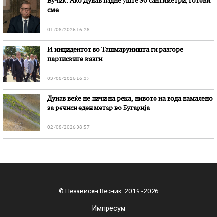
Вучиќ: Ако Дунав падне уште 30 сантиметри, готови
сме
01/08/2026 16:28
И инцидентот во Ташмаруништa ги разгоре
партиските кавги
03/08/2026 16:37
Дунав веќе не личи на река, нивото на вода намалено
за речиси еден метар во Бугарија
02/08/2026 08:57
© Независен Весник 2019 -2026
Импресум