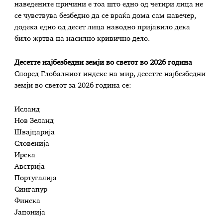
наведените причини е тоа што едно од четири лица не
се чувствува безбедно да се враќа дома сам навечер,
додека едно од десет лица наводно пријавило дека
било жртва на насилно кривично дело.
Десетте најбезбедни земји во светот во 2026 година
Според Глобалниот индекс на мир, десетте најбезбедни
земји во светот за 2026 година се:
Исланд
Нов Зеланд
Швајцарија
Словенија
Ирска
Австрија
Португалија
Сингапур
Финска
Јапонија