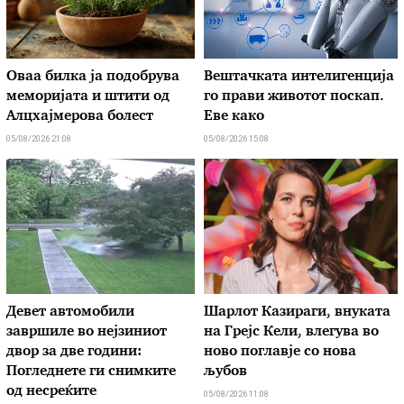
Оваа билка ја подобрува
Вештачката интелигенција
меморијата и штити од
го прави животот поскап.
Алцхајмерова болест
Еве како
05/08/2026 21:08
05/08/2026 15:08
Девет автомобили
Шарлот Казираги, внуката
завршиле во нејзиниот
на Грејс Кели, влегува во
двор за две години:
ново поглавје со нова
Погледнете ги снимките
љубов
од несреќите
05/08/2026 11:08