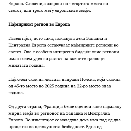
Европа. Словенија заврши на четвртото место во
светот, или трето меѓу европските земји.
Најмирниот регион во Европа
Извештајот, исто така, покажува дека Западна и
Централна Европа остануваат најмирните региони во
светот. Ова е особено интересно бидејќи овие региони
имаа голем удел во растот на воените трошоци
минатата година.
Најголем скок на листата направи Полска, која скокна
од 45-то место во 2025 година на 22-ро место оваа
година.
Од друга страна, Франција беше оценета како најмалку
мирна земја во регионот на Западна и Централна
Европа. Во извештајот се наведува дека има пад од два
проценти во целокупната безбедност. Една од