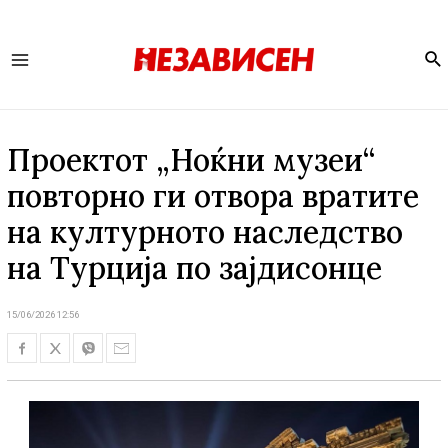
Se
Main
Menu
Проектот „Ноќни музеи“
повторно ги отвора вратите
на културното наследство
на Турција по зајдисонце
15/06/2026 12:56