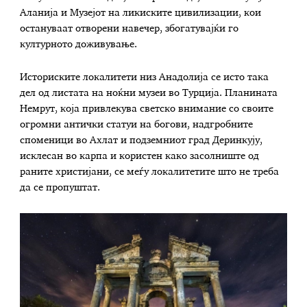
Аланија и Музејот на ликиските цивилизации, кои
остануваат отворени навечер, збогатувајќи го
културното доживување.
Историските локалитети низ Анадолија се исто така
дел од листата на ноќни музеи во Турција. Планината
Немрут, која привлекува светско внимание со своите
огромни антички статуи на богови, надгробните
споменици во Ахлат и подземниот град Деринкују,
исклесан во карпа и користен како засолниште од
раните христијани, се меѓу локалитетите што не треба
да се пропуштат.