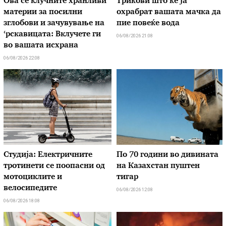
Ова се клучните хранливи
Трикови што ќе ја
материи за посилни
охрабрат вашата мачка да
зглобови и зачувување на
пие повеќе вода
‘рскавицата: Вклучете ги
06/08/2026 21:08
во вашата исхрана
06/08/2026 22:08
Студија: Електричните
По 70 години во дивината
тротинети се поопасни од
на Казахстан пуштен
мотоциклите и
тигар
велосипедите
06/08/2026 12:08
06/08/2026 18:08