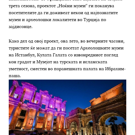
трета сезона, проектот „Ноќни музеи“ ги поканува
посетителите да ги доживеат некои од најпознатите
музеи и археолошки локалитети во Турција по
зајдисонце.
Како дел од овој проект, ова лето, во вечерните часови,
туристите ќе можат да ги посетат Археолошките музеи
на Истанбул, Кулата Галата со извонредниот поглед
кон градот и Музејот на турската и исламската
уметност, сместен во поранешната палата на Ибрахим-
паша.