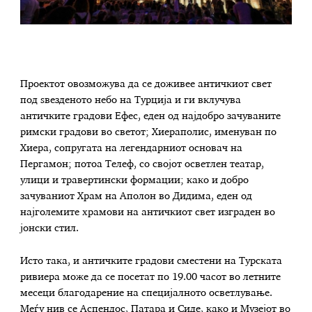
Проектот овозможува да се доживее античкиот свет
под ѕвезденото небо на Турција и ги вклучува
античките градови Ефес, еден од најдобро зачуваните
римски градови во светот; Хиераполис, именуван по
Хиера, сопругата на легендарниот основач на
Пергамон; потоа Телеф, со својот осветлен театар,
улици и травертински формации; како и добро
зачуваниот Храм на Аполон во Дидима, еден од
најголемите храмови на античкиот свет изграден во
јонски стил.
Исто така, и античките градови сместени на Турската
ривиера може да се посетат по 19.00 часот во летните
месеци благодарение на специјалното осветлување.
Меѓу нив се Аспендос, Патара и Сиде, како и Музејот во