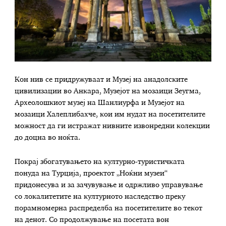
Кон нив се придружуваат и Музеј на анадолските
цивилизации во Анкара, Музејот на мозаици Зеугма,
Археолошкиот музеј на Шанлиурфа и Музејот на
мозаици Халеплибахче, кои им нудат на посетителите
можност да ги истражат нивните извонредни колекции
до доцна во ноќта.
Покрај збогатувањето на културно-туристичката
понуда на Турција, проектот „Ноќни музеи“
придонесува и за зачувување и одржливо управување
со локалитетите на културното наследство преку
порамномерна распределба на посетителите во текот
на денот. Со продолжување на посетата вон