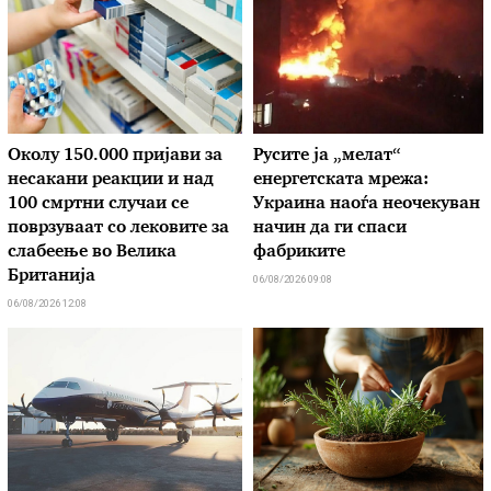
Околу 150.000 пријави за
Русите ја „мелат“
несакани реакции и над
енергетската мрежа:
100 смртни случаи се
Украина наоѓа неочекуван
поврзуваат со лековите за
начин да ги спаси
слабеење во Велика
фабриките
Британија
06/08/2026 09:08
06/08/2026 12:08