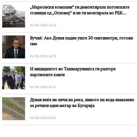
„Марковски компани“ ги демонтирала погонските
станици од „Осломеј“ и не ги монтирала во РЕК
„Битола“, стои во вештачењето на обвинителството
04/08/2026 15:15
Вучиќ: Ако Дунав падне уште 30 сантиметри, готови
сме
01/08/2026 16:28
И инцидентот во Ташмаруништa ги разгоре
партиските кавги
03/08/2026 16:37
Дунав веќе не личи на река, нивото на вода намалено
за речиси еден метар во Бугарија
02/08/2026 08:57