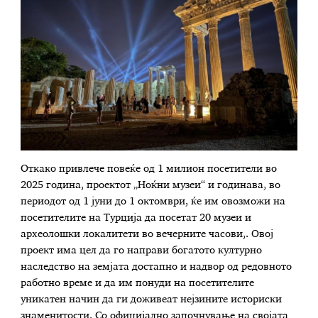
Откако привлече повеќе од 1 милион посетители во
2025 година, проектот „Ноќни музеи“ и годинава, во
периодот од 1 јуни до 1 октомври, ќе им овозможи на
посетителите на Турција да посетат 20 музеи и
археолошки локалитети во вечерните часови,. Овој
проект има цел да го направи богатото културно
наследство на земјата достапно и надвор од редовното
работно време и да им понуди на посетителите
уникатен начин да ги доживеат нејзините историски
знаменитости. Со официјално започнување на својата