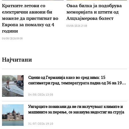
Кратките летови со
Оваа билка ја подобрува
електрични авиони би
меморијата и штити од
можеле да пристигнат во
Алцхајмерова болест
Европа за помалку од 4
05/08/2026 21:08
години
06/08/2026 09:08
Најчитани
Сцени од Германија како во сред зима: 15
сантиметри град, температурата падна од 36 на 19
степени
04/08/2026 13:08
Унгарците повикани да не ги вклучуваат климите и
машините за перење, се заканува недостиг на струја
31/07/2026 19:10