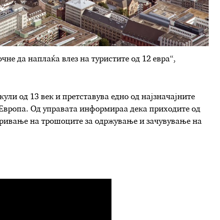
очне да наплаќа влез на туристите од 12 евра“,
кули од 13 век и претставува едно од најзначајните
 Европа. Од управата информираа дека приходите од
кривање на трошоците за одржување и зачувување на