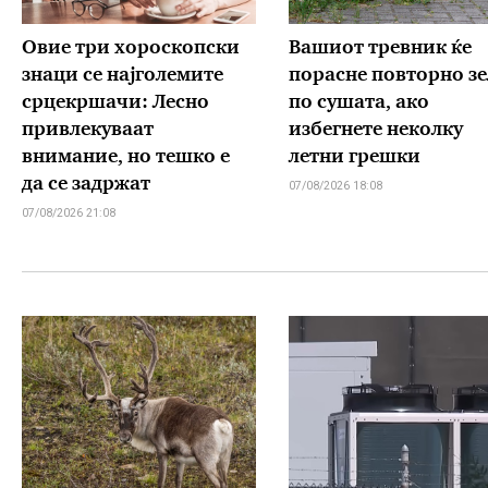
Овие три хороскопски
Вашиот тревник ќе
знаци се најголемите
порасне повторно зе
срцекршачи: Лесно
по сушата, ако
привлекуваат
избегнете неколку
внимание, но тешко е
летни грешки
да се задржат
07/08/2026 18:08
07/08/2026 21:08