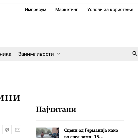
Импресум
Маркетинг
Услови за користење
Se
ника
Занимливости
чини
Најчитани
Сцени од Германија како
во сред зима: 15