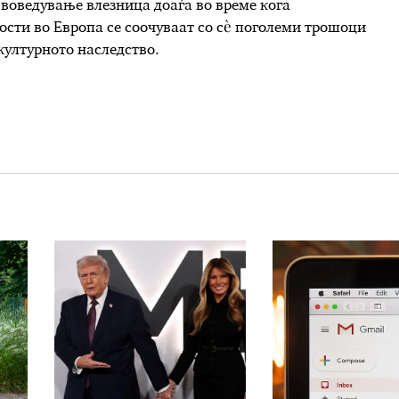
а воведување влезница доаѓа во време кога
ости во Европа се соочуваат со сè поголеми трошоци
културното наследство.