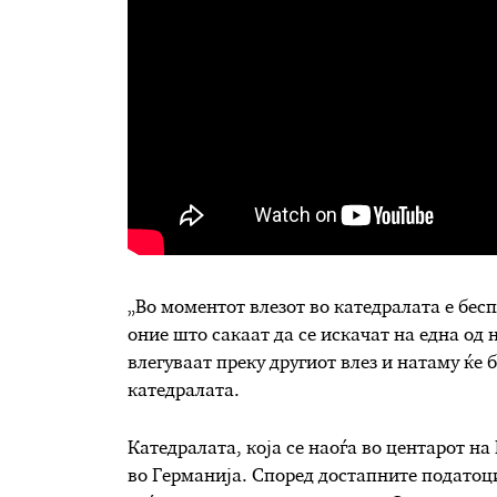
„Во моментот влезот во катедралата е бес
оние што сакаат да се искачат на една од 
влегуваат преку другиот влез и натаму ќе
катедралата.
Катедралата, која се наоѓа во центарот на
во Германија. Според достапните податоци