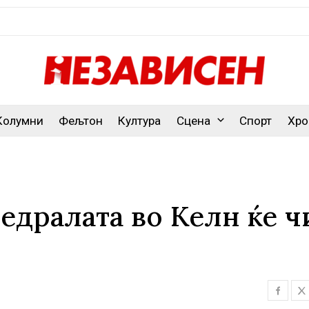
Колумни
Фељтон
Култура
Сцена
Спорт
Хро
тедралата во Келн ќе 