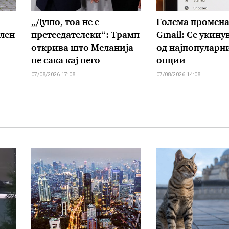
„Душо, тоа не е
Голема промена
лен
претседателски“: Трамп
Gmail: Се укину
открива што Меланија
од најпопуларн
не сака кај него
опции
07/08/2026 17:08
07/08/2026 14:08