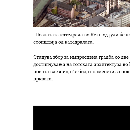
„Познатата катедрала во Келн од јули ќе п
соопштија од катедралата.
Станува збор за импресивна градба со две 
достигнувања на готската архитектура во
новата влезница ќе бидат наменети за по
црквата.