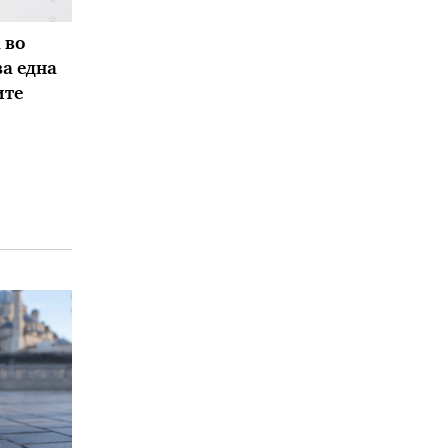
 во
ва една
ите