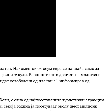
платен. Надоместок од осум евра се наплаќа само за
нејзините кули. Верниците што доаѓаат на молитва и
 бидат ослободени од плаќање“, информираа од
 Келн, е една од најпосетуваните туристички атракции
, секоја година ја посетуваат околу шест милиони