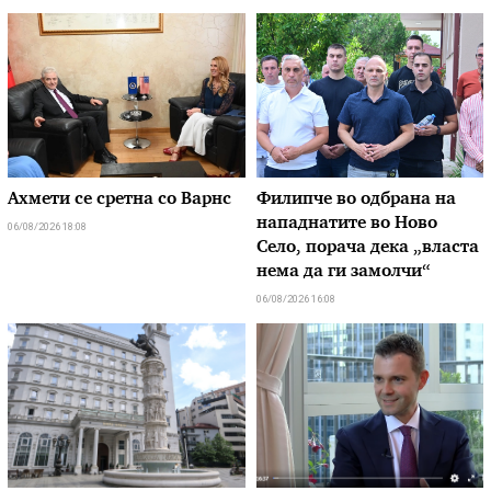
Ахмети се сретна со Варнс
Филипче во одбрана на
нападнатите во Ново
06/08/2026 18:08
Село, порача дека „власта
нема да ги замолчи“
06/08/2026 16:08