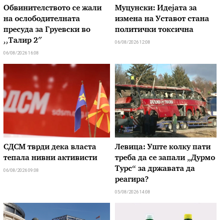
Обвинителството се жали
Муцунски: Идејата за
на ослободителната
измена на Уставот стана
пресуда за Груевски во
политички токсична
,,Талир 2″
06/08/2026 12:08
06/08/2026 16:08
СДСМ тврди дека власта
Левица: Уште колку пати
тепала нивни активисти
треба да се запали „Дурмо
Турс“ за државата да
06/08/2026 09:08
реагира?
05/08/2026 14:08