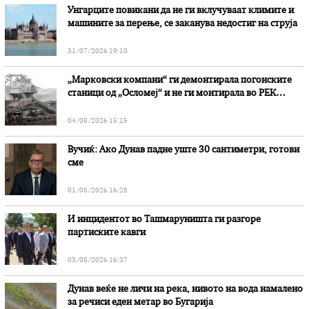
Унгарците повикани да не ги вклучуваат климите и
машините за перење, се заканува недостиг на струја
31/07/2026 19:10
„Марковски компани“ ги демонтирала погонските
станици од „Осломеј“ и не ги монтирала во РЕК
„Битола“, стои во вештачењето на обвинителството
04/08/2026 15:15
Вучиќ: Ако Дунав падне уште 30 сантиметри, готови
сме
01/08/2026 16:28
И инцидентот во Ташмаруништa ги разгоре
партиските кавги
03/08/2026 16:37
Дунав веќе не личи на река, нивото на вода намалено
за речиси еден метар во Бугарија