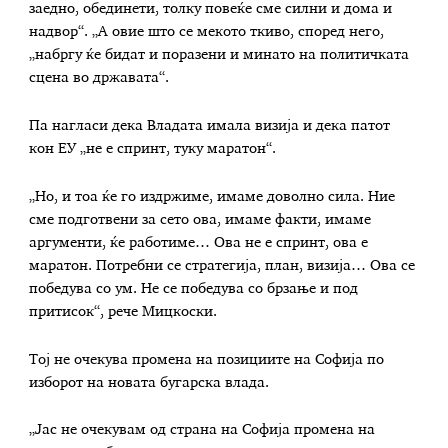
заедно, обединети, толку повеќе сме силни и дома и
надвор“. „А овие што се мекото ткиво, според него,
„набргу ќе бидат и поразени и минато на политичката
сцена во државата“.
Па нагласи дека Владата имала визија и дека патот
кон ЕУ „не е спринт, туку маратон“.
„Но, и тоа ќе го издржиме, имаме доволно сила. Ние
сме подготвени за сето ова, имаме факти, имаме
аргументи, ќе работиме… Ова не е спринт, ова е
маратон. Потребни се стратегија, план, визија… Ова се
победува со ум. Не се победува со брзање и под
притисок“, рече Мицкоски.
Тој не очекува промена на позициите на Софија по
изборот на новата бугарска влада.
„Јас не очекувам од страна на Софија промена на