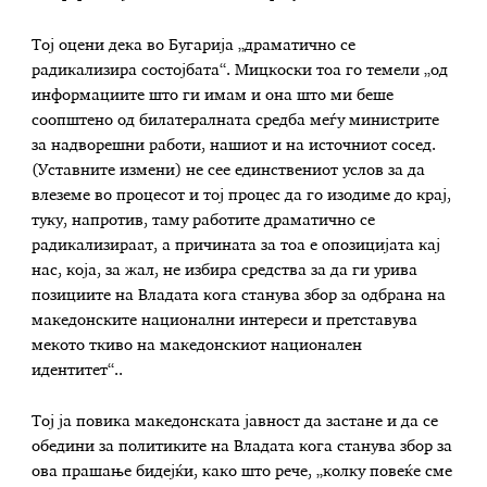
Тој оцени дека во Бугарија „драматично се
радикализира состојбата“. Мицкоски тоа го темели „од
информациите што ги имам и она што ми беше
соопштено од билатералната средба меѓу министрите
за надворешни работи, нашиот и на источниот сосед.
(Уставните измени) не сее единствениот услов за да
влеземе во процесот и тој процес да го изодиме до крај,
туку, напротив, таму работите драматично се
радикализираат, а причината за тоа е опозицијата кај
нас, која, за жал, не избира средства за да ги урива
позициите на Владата кога станува збор за одбрана на
македонските национални интереси и претставува
мекото ткиво на македонскиот национален
идентитет“..
Тој ја повика македонската јавност да застане и да се
обедини за политиките на Владата кога станува збор за
ова прашање бидејќи, како што рече, „колку повеќе сме