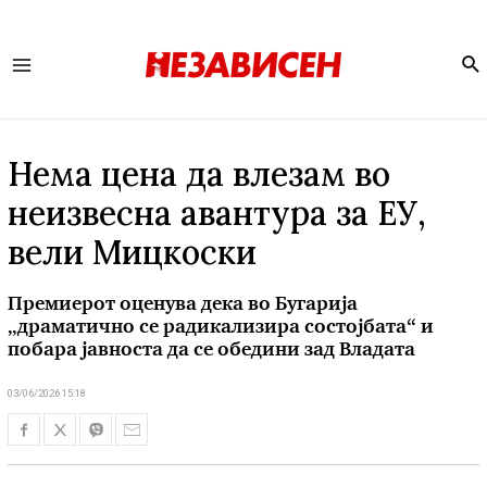
Se
Main
Menu
Нема цена да влезам во
неизвесна авантура за ЕУ,
вели Мицкоски
Премиерот оценува дека во Бугарија
„драматично се радикализира состојбата“ и
побара јавноста да се обедини зад Владата
03/06/2026 15:18