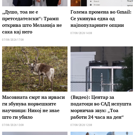
„Душо, тоа не е
Голема промена во Gmail:
претседателски“: Трамп
Се укинува една од
открива што Меланија не
најпопуларните опции
сака кај него
07/08/2026 14:08
07/08/2026 17:08
Масовната смрт на ирваси
(Видео): Центар за
ги збунува норвешките
податоци во САД испушта
научници: Никој не знае
морничав звук: „Тоа
што ги убило
работи 24 часа на ден“
07/08/2026 13:08
07/08/2026 12:08