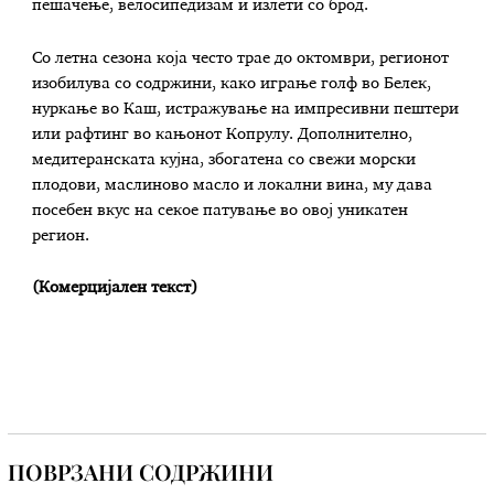
пешачење, велосипедизам и излети со брод.
Со летна сезона која често трае до октомври, регионот
изобилува со содржини, како играње голф во Белек,
нуркање во Каш, истражување на импресивни пештери
или рафтинг во кањонот Копрулу. Дополнително,
медитеранската кујна, збогатена со свежи морски
плодови, маслиново масло и локални вина, му дава
посебен вкус на секое патување во овој уникатен
регион.
(Комерцијален текст)
ПОВРЗАНИ СОДРЖИНИ