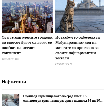
Ова се најголемите градови
Истанбул го одбележува
во светот: Девет од десет се
Меѓународниот ден на
наоѓаат на истиот
мачките со приказна за
континент
своите најшармантни
жители
07/08/2026 10:08
07/08/2026 10:08
Најчитани
Сцени од Германија како во сред зима: 15
сантиметри град, температурата падна од 36 на 19
степени