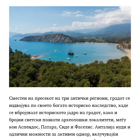
Сместен на пресекот на три антички региони, градот се
издвојува по своето богато историско наследство, каде
се вбројуваат историското јадро на градот, како и
бројни светски познати археолошки локалитети, меѓу
кои Аспендос, Патара, Сиде и Фаселис. Анталија нуди и
одлични можности за активен одмор, вклучувајќи