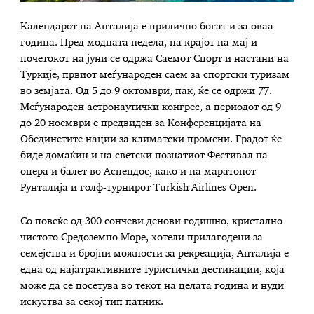
Календарот на Анталија е прилично богат и за оваа
година. Пред модната недела, на крајот на мај и
почетокот на јуни се одржа Саемот Спорт и настани на
Туркије, првиот меѓународен саем за спортски туризам
во земјата. Од 5 до 9 октомври, пак, ќе се одржи 77.
Меѓународен астронаутички конгрес, а периодот од 9
до 20 ноември е предвиден за Конференцијата на
Обединетите нации за климатски промени. Градот ќе
биде домаќин и на светски познатиот Фестивал на
опера и балет во Аспендос, како и на маратонот
Рунталија и голф-турнирот Turkish Airlines Open.
Со повеќе од 300 сончеви денови годишно, кристално
чистото Средоземно Море, хотели прилагодени за
семејства и бројни можности за рекреација, Анталија е
една од најатрактивните туристички дестинации, која
може да се посетува во текот на целата година и нуди
искуства за секој тип патник.