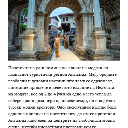
Почетокот на јуни помина во знакот на модата во
познатиот туристички регион Анталија. Меѓу бројните
глобални и деловни настани што таму се одржуваат,
внимание привлече и деветтото издание на Неделата
на модата, кое од 2 до 4 јуни на едно место успеа да
собере врвни дизајнери од повеќе земји, но и водечки
турски модни креатори. Овој ексклузивен настан беше
одлична прилика на посетителите да им се претстави
Анталија како еден од центрите на глобалната модна
сцена, нудејќи иновативни програми кои го