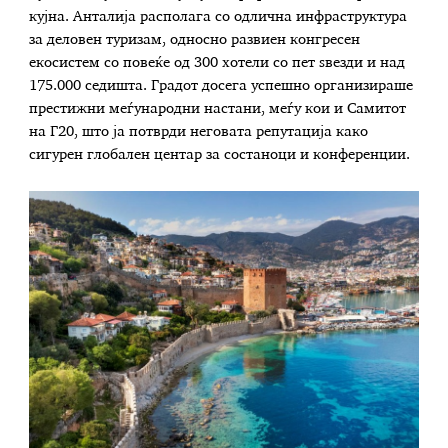
кујна. Анталија располага со одлична инфраструктура
за деловен туризам, односно развиен конгресен
екосистем со повеќе од 300 хотели со пет ѕвезди и над
175.000 седишта. Градот досега успешно организираше
престижни меѓународни настани, меѓу кои и Самитот
на Г20, што ја потврди неговата репутација како
сигурен глобален центар за состаноци и конференции.