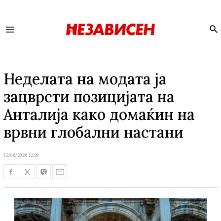
Se
Main
Menu
Неделата на модата ја
зацврсти позицијата на
Анталија како домаќин на
врвни глобални настани
12/06/2026 12:29