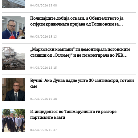
04/08/2026 13:08
Полицајците добија откази, а Обвителството ја
отфрли кривичната пријава од Тошковски за
наводни злоупотреби
06/08/2026 15:13
„Марковски компани“ ги демонтирала погонските
станици од „Осломеј“ и не ги монтирала во РЕК
„Битола“, стои во вештачењето на обвинителството
04/08/2026 15:15
Вучиќ: Ако Дунав падне уште 30 сантиметри, готови
сме
01/08/2026 16:28
И инцидентот во Ташмаруништa ги разгоре
партиските кавги
03/08/2026 16:37