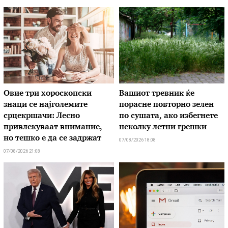
Овие три хороскопски
Вашиот тревник ќе
знаци се најголемите
порасне повторно зелен
срцекршачи: Лесно
по сушата, ако избегнете
привлекуваат внимание,
неколку летни грешки
но тешко е да се задржат
07/08/2026 18:08
07/08/2026 21:08