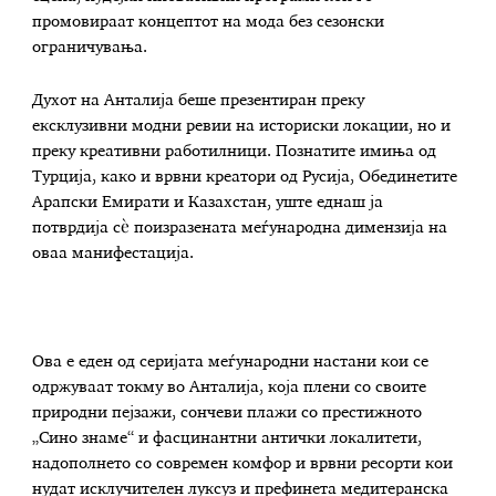
промовираат концептот на мода без сезонски
ограничувања.
Духот на Анталија беше презентиран преку
ексклузивни модни ревии на историски локации, но и
преку креативни работилници. Познатите имиња од
Турција, како и врвни креатори од Русија, Обединетите
Арапски Емирати и Казахстан, уште еднаш ја
потврдија сѐ поизразената меѓународна димензија на
оваа манифестација.
Ова е еден од серијата меѓународни настани кои се
одржуваат токму во Анталија, која плени со своите
природни пејзажи, сончеви плажи со престижното
„Сино знаме“ и фасцинантни антички локалитети,
надополнето со современ комфор и врвни ресорти кои
нудат исклучителен луксуз и префинета медитеранска