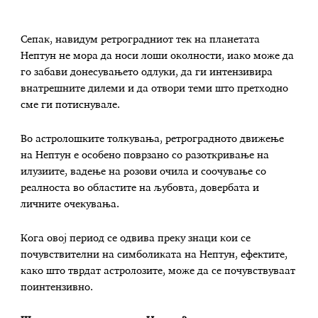
Сепак, навидум ретроградниот тек на планетата
Нептун не мора да носи лоши околности, иако може да
го забави донесувањето одлуки, да ги интензивира
внатрешните дилеми и да отвори теми што претходно
сме ги потиснувале.
Во астролошките толкувања, ретроградното движење
на Нептун е особено поврзано со разоткривање на
илузиите, вадење на розови очила и соочување со
реалноста во областите на љубовта, довербата и
личните очекувања.
Кога овој период се одвива преку знаци кои се
почувствителни на симболиката на Нептун, ефектите,
како што тврдат астролозите, може да се почувствуваат
поинтензивно.