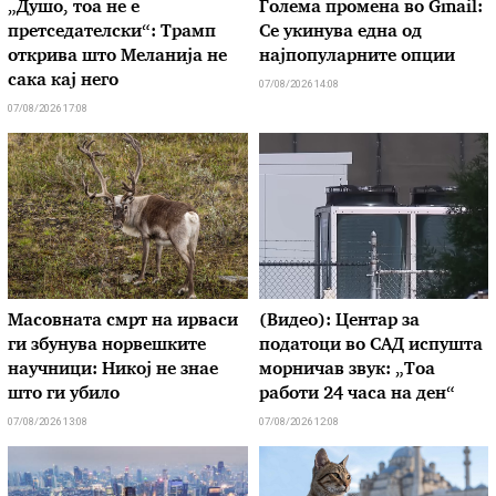
„Душо, тоа не е
Голема промена во Gmail:
претседателски“: Трамп
Се укинува една од
открива што Меланија не
најпопуларните опции
сака кај него
07/08/2026 14:08
07/08/2026 17:08
Масовната смрт на ирваси
(Видео): Центар за
ги збунува норвешките
податоци во САД испушта
научници: Никој не знае
морничав звук: „Тоа
што ги убило
работи 24 часа на ден“
07/08/2026 13:08
07/08/2026 12:08