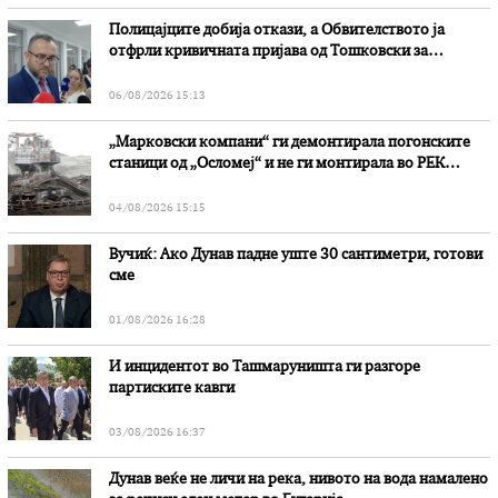
Полицајците добија откази, а Обвителството ја
отфрли кривичната пријава од Тошковски за
наводни злоупотреби
06/08/2026 15:13
„Марковски компани“ ги демонтирала погонските
станици од „Осломеј“ и не ги монтирала во РЕК
„Битола“, стои во вештачењето на обвинителството
04/08/2026 15:15
Вучиќ: Ако Дунав падне уште 30 сантиметри, готови
сме
01/08/2026 16:28
И инцидентот во Ташмаруништa ги разгоре
партиските кавги
03/08/2026 16:37
Дунав веќе не личи на река, нивото на вода намалено