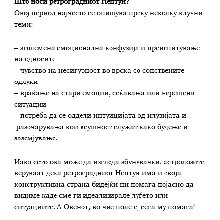
Што носи ретроградниот Нептун?
Овој период најчесто се опишува преку неколку клучни
теми:
– зголемена емоционална конфузија и преиспитување
на односите
– чувство на несигурност во врска со сопствените
одлуки
– враќање на стари емоции, сеќавања или нерешени
ситуации
– потреба да се оддели интуицијата од илузијата и
разочарувања кои всушност служат како будење и
заземјување.
Иако сето ова може да изгледа збунувачки, астролозите
веруваат дека ретроградниот Нептун има и своја
конструктивна страна бидејќи ни помага појасно да
видиме каде сме ги идеализирале луѓето или
ситуациите. А Овенот, во чие поле е, сега му помага!