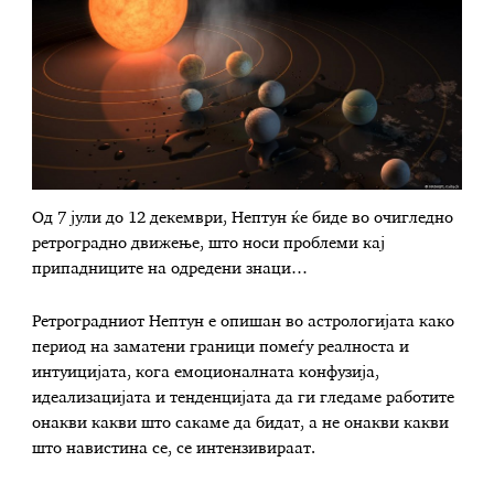
Од 7 јули до 12 декември, Нептун ќе биде во очигледно
ретроградно движење, што носи проблеми кај
припадниците на одредени знаци…
Ретроградниот Нептун е опишан во астрологијата како
период на заматени граници помеѓу реалноста и
интуицијата, кога емоционалната конфузија,
идеализацијата и тенденцијата да ги гледаме работите
онакви какви што сакаме да бидат, а не онакви какви
што навистина се, се интензивираат.