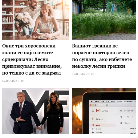
Овие три хороскопски
Вашиот тревник ќе
знаци се најголемите
порасне повторно зелен
срцекршачи: Лесно
по сушата, ако избегнете
привлекуваат внимание,
неколку летни грешки
но тешко е да се задржат
07/08/2026 18:08
07/08/2026 21:08