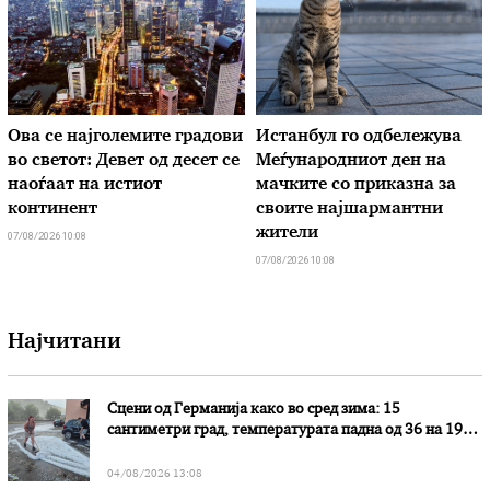
Ова се најголемите градови
Истанбул го одбележува
во светот: Девет од десет се
Меѓународниот ден на
наоѓаат на истиот
мачките со приказна за
континент
своите најшармантни
жители
07/08/2026 10:08
07/08/2026 10:08
Најчитани
Сцени од Германија како во сред зима: 15
сантиметри град, температурата падна од 36 на 19
степени
04/08/2026 13:08