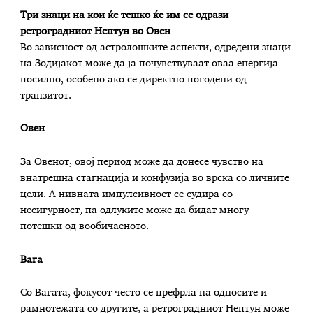
Три знаци на кои ќе тешко ќе им се одрази
ретроградниот Нептун во Овен
Во зависност од астролошките аспекти, одредени знаци
на Зодијакот може да ја почувствуваат оваа енергија
посилно, особено ако се директно погодени од
транзитот.
Овен
За Овенот, овој период може да донесе чувство на
внатрешна стагнација и конфузија во врска со личните
цели. А нивната импулсивност се судира со
несигурност, па одлуките може да бидат многу
потешки од вообичаеното.
Вага
Со Вагата, фокусот често се префрла на односите и
рамнотежата со другите, а ретроградниот Нептун може