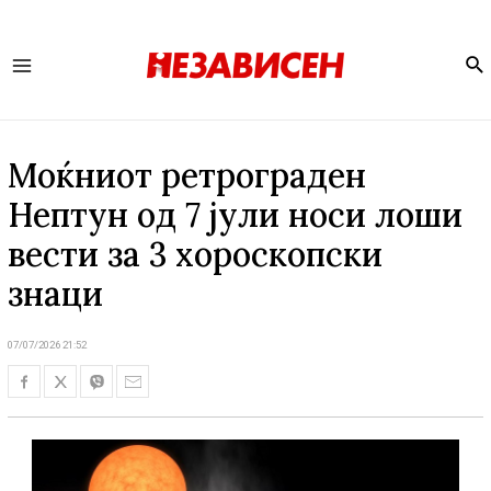
Se
Main
Menu
Моќниот ретрограден
Нептун од 7 јули носи лоши
вести за 3 хороскопски
знаци
07/07/2026 21:52