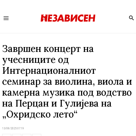
Se
Main
Menu
Завршен концерт на
учесниците од
Интернационалниот
семинар за виолина, виола и
камерна музика под водство
на Перцан и Гулијева на
„Охридско лето“
13/08/2025 07:19