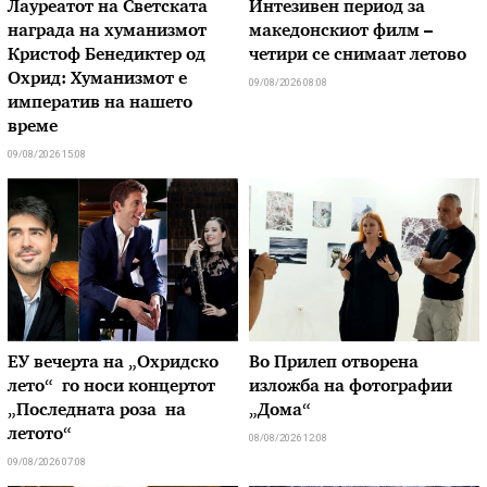
Лауреатот на Светската
Интезивен период за
награда на хуманизмот
македонскиот филм –
Кристоф Бенедиктер од
четири се снимаат летово
Охрид: Хуманизмот е
09/08/2026 08:08
императив на нашето
време
09/08/2026 15:08
ЕУ вечерта на „Охридско
Во Прилеп отворена
лето“ го носи концертот
изложба на фотографии
„Последната роза на
„Дома“
летото“
08/08/2026 12:08
09/08/2026 07:08