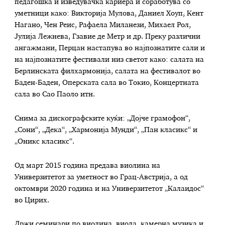
педагошка и изведувачка кариера и соработува со
уметници како: Викторија Мулова, Даниел Хоуп, Кент
Нагано, Чен Реис, Рафаела Миланези, Михаел Рол,
Јулија Лежнева, Гзавие де Метр и др. Преку различни
ангажмани, Перцан настапува во најпознатите сали и
на најпознатите фестивали низ светот како: салата на
Берлинската филхармонија, салата на фестивалот во
Баден-Баден, Оперската сала во Токио, Концертната
сала во Сао Паоло итн.
Снима за дискографските куќи: „Дојче грамофон“,
„Сони“, „Дека“, „Хармонија Мунди“, „Пан класикс“ и
„Оникс класикс“.
Од март 2015 година предава виолина на
Универзитетот за уметност во Грац-Австрија, а од
октомври 2020 година и на Универзитетот „Калаидос“
во Цирих.
Држи семинари по виолина, виола, камерна музика и