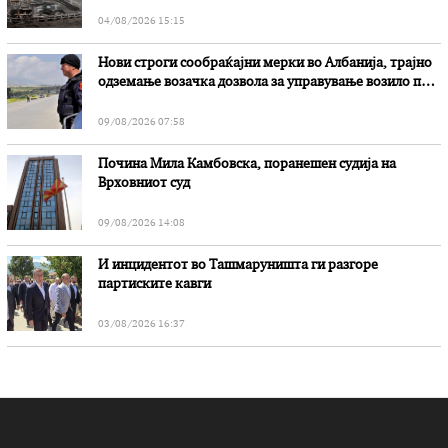
„Битола“, стои во вештачењето на обвинителството
04/08/2026 15:15
Нови строги сообраќајни мерки во Aлбанија, трајно
одземање возачка дозвола за управување возило под
дејство на алкохол и големи парични казни
09/08/2026 07:58
Почина Мила Камбовска, поранешен судија на
Врховниот суд
09/08/2026 14:08
И инцидентот во Ташмаруништa ги разгоре
партиските кавги
03/08/2026 16:37