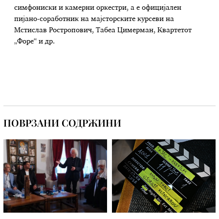
симфониски и камерни оркестри, а е официјален
пијано-соработник на мајсторските курсеви на
Мстислав Ростропович, Табеа Цимерман, Квартетот
„Форе“ и др.
ПОВРЗАНИ СОДРЖИНИ