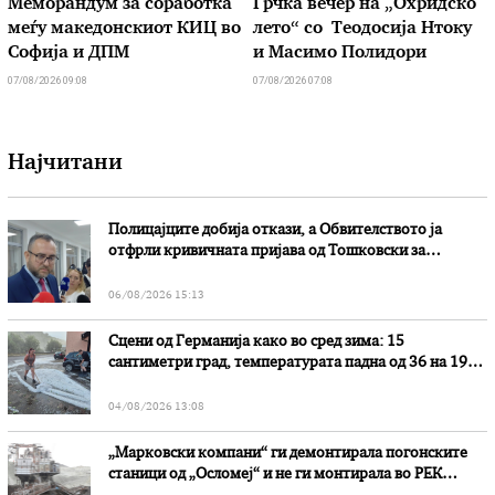
Меморандум за соработка
Грчка вечер на „Охридско
меѓу македонскиот КИЦ во
лето“ со Теодосија Нтоку
Софија и ДПМ
и Масимо Полидори
07/08/2026 09:08
07/08/2026 07:08
Најчитани
Полицајците добија откази, а Обвителството ја
отфрли кривичната пријава од Тошковски за
наводни злоупотреби
06/08/2026 15:13
Сцени од Германија како во сред зима: 15
сантиметри град, температурата падна од 36 на 19
степени
04/08/2026 13:08
„Марковски компани“ ги демонтирала погонските
станици од „Осломеј“ и не ги монтирала во РЕК