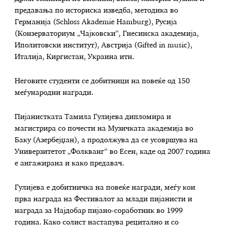
предавања по историска изведба, методика во
Германија (Schloss Akademie Hamburg), Русија
(Конзерваториум „Чајковски“, Гнесинска академија,
Иполитовски институт), Австрија (Gifted in music),
Италија, Киргистан, Украина итн.
Неговите студенти се добитници на повеќе од 150
меѓународни награди.
Пијанистката Тамила Гулијева дипломира и
магистрира со почести на Музичката академија во
Баку (Азербејџан), а продолжува да се усовршува на
Универзитетот „Фолкванг“ во Есен, каде од 2007 година
е ангажирана и како предавач.
Гулијева е добитничка на повеќе награди, меѓу кои
прва награда на Фестивалот за млади пијанисти и
награда за Најдобар пијано-соработник во 1999
година. Како солист настапува рецитално и со