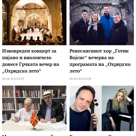
Извонреден концерт за
Ренесансниот хор „Готик
пијано и виолончело
Војсис“ вечерва на
донесе Грчката вечер на
програмата на „Охридско
„Охридско лето“
лето“
08/08/2026 09:08
08/08/2026 08:08