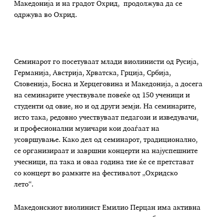
Македонија и на градот Охрид, продолжува да се
одржува во Охрид.
Семинарот го посетуваат млади виолинисти од Русија,
Германија, Австрија, Хрватска, Грција, Србија,
Словенија, Босна и Херцеговина и Македонија, а досега
на семинарите учествувале повеќе од 150 ученици и
студенти од овие, но и од други земји. На семинарите,
исто така, редовно учествуваат педагози и изведувачи,
и професионални музичари кои доаѓаат на
усовршување. Како дел од семинарот, традиционално,
се организираат и завршни концерти на најуспешните
учесници, па така и оваа година тие ќе се претстават
со концерт во рамките на фестивалот „Охридско
лето“.
Македонскиот виолинист Емилио Перцан има активна