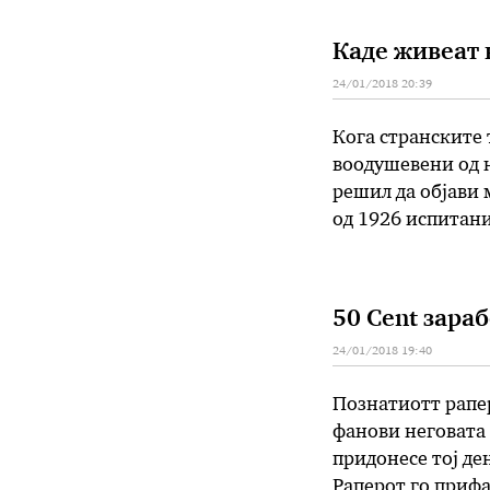
агенти на ЦИА, 
Каде живеат 
24/01/2018 20:39
Кога странските т
воодушевени од н
решил да објави 
од 1926 испитани
(518),, па Франц
50 Cent зара
24/01/2018 19:40
Познатиотт рапер
фанови неговата 
придонесе тој де
Раперот го прифа