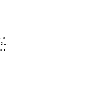
о и
 37-
ини