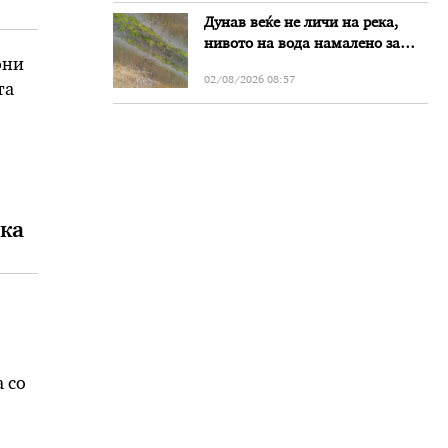
Дунав веќе не личи на река,
нивото на вода намалено за
они
речиси еден метар во Бугарија
02/08/2026 08:57
та
ка
 со