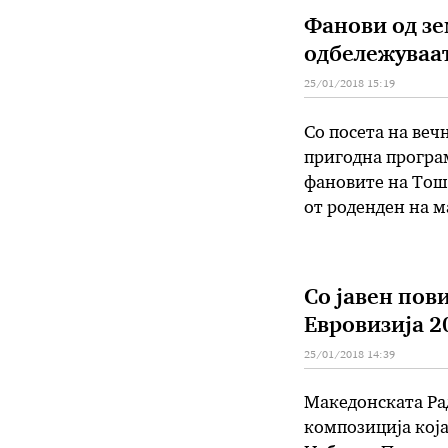
Фанови од зе
одбележуваат
25/01/2018 15:19
Со посета на веч
пригодна програм
фановите на Тоше
от роденден на м
од трагичната см
Со јавен пови
Евровизија 2
25/01/2018 14:39
Македонската Рад
композиција која