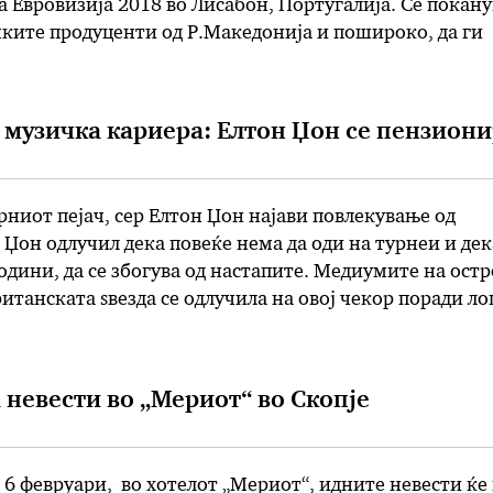
а Евровизија 2018 во Лисабон, Португалија. Се покану
ките продуценти од Р.Македонија и пошироко, да ги
музички предлози (во демо или финализирана верзија
вен труд да учествуваат …
 музичка кариера: Елтон Џон се пензион
рниот пејач, сер Елтон Џон најави повлекување од
 Џон одлучил дека повеќе нема да оди на турнеи и дек
години, да се збогува од настапите. Медиумите на ост
итанската ѕвезда се одлучила на овој чекор поради л
ојба. Минатата година тој заврши на интензивна нега
 невести во „Мериот“ во Скопје
 6 февруари, во хотелот „Мериот“, идните невести ќе 