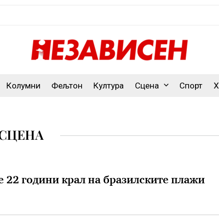
Колумни
Фељтон
Култура
Сцена
Спорт
Х
СЦЕНА
е 22 години крал на бразилските плажи