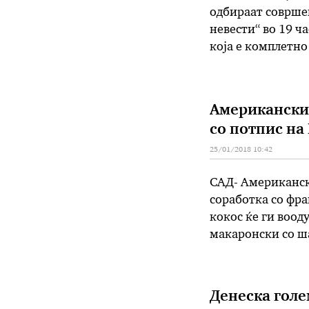
одбираат совршен
невести“ во 19 ч
која е комплетно 
Мила Кадриу. По 
Американски 
со потпис на
25/01/2018 10:42
САД- Американска
соработка со фра
кокос ќе ги воод
макаронски со ша
кокос и манго, м
дека …
Денеска голе