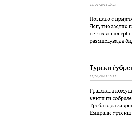
25/01/2018 16:24
Познато е прија
Деп, тие заедно 
тетоважа на грбо
размислува да би
пријателство во 
различни свирки,
Турски ѓубре
25/01/2018 15:35
Градската комуна
книги ги собрале
Требало да заврш
Емирали Уртекин,
колегите размисл
редовната …