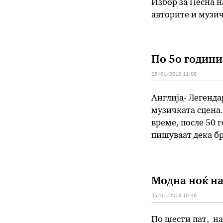
Избор за Песна н
авторите и музич
достават своите 
со својот креати
По 5о години
25/01/2018 11:08
Англија- Легенда
музичката сцена.
време, после 50 
пишуваат дека бр
здравствена сост
Модна ноќ на
25/01/2018 10:46
По шести пат, на