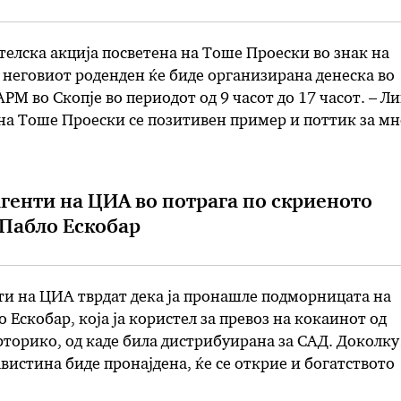
елска акција посветена на Тоше Проески во знак на
неговиот роденден ќе биде организирана денеска во
РМ во Скопје во периодот од 9 часот до 17 часот. – Л
на Тоше Проески се позитивен пример и поттик за мн
кои токму на овој …
енти на ЦИА во потрага по скриеното
 Пабло Ескобар
и на ЦИА тврдат дека ја пронашле подморницата на
 Ескобар, која ја користел за превоз на кокаинот од
торико, од каде била дистрибуирана за САД. Доколку
истина биде пронајдена, ќе се открие и богатството
рди евра, а потрагата ќе биде спроведена од поранеш