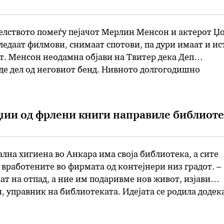
телството помеѓу пејачот Мерлин Менсон и актерот Џ
гледаат филмови, снимаат спотови, па дури имаат и ис
т. Менсон неодамна објави на Твитер дека Деп
де дел од неговиот бенд. Нивното долгогодишно
последните години е забележано на фотографии од
 а кон крајот …
џии од фрлени книги направиле библиоте
лна хигиена во Анкара има своја библиотека, а сите
 вработените во фирмата од контејнери низ градот. –
ат на отпад, а ние им подаривме нов живот, изјави
 управник на библиотеката. Идејата се родила додека
увал за тоа што што би можеле да работат покрај