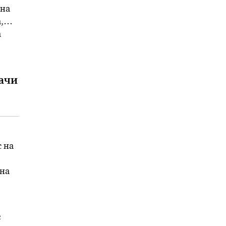
 на
,
а
ачи
с на
 на
ри
е