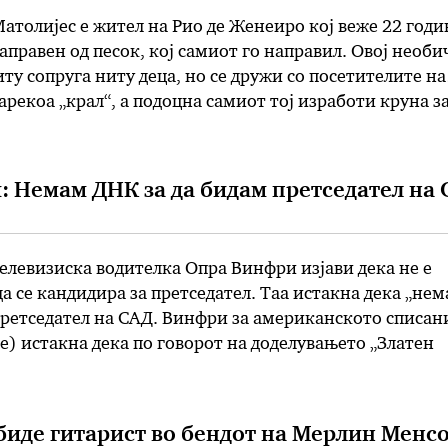
толијес е жител на Рио де Женеиро кој веже 22 годи
аправен од песок, кој самиот го направил. Овој необи
ту сопруга ниту деца, но се дружи со посетителите на
арекоа „крал“, а подоцна самиот тој изработи круна за
на биде уникатна. Кралот …
 Немам ДНК за да бидам претседател на 
левизиска водителка Опра Винфри изјави дека не е
а се кандидира за претседател. Таа истакна дека „нем
претседател на САД. Винфри за американското списан
le) истакна дека по говорот на доделувањето „Златен
окот на месецот, ја „гледале“ како иден кандидат на
изборите во …
биде гитарист во бендот на Мерлин Менс