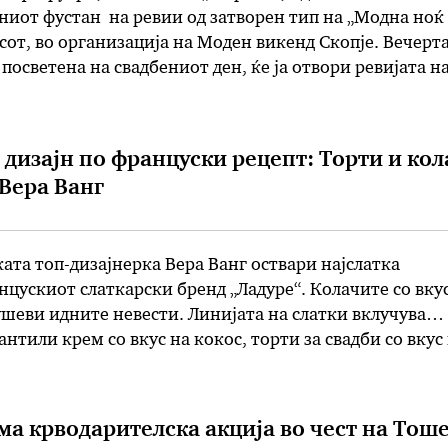
иот фустан на ревии од затворен тип на „Модна ноќ
асот, во организација на Моден викенд Скопје. Вечерта
посветена на свадбениот ден, ќе ја отвори ревијата н
неа, следува презентација на …
дизајн по француски рецепт: Торти и кол
 Вера Ванг
та топ-дизајнерка Вера Ванг оствари најслатка
нцускиот слаткарски бренд „Ладуре“. Колачите со вку
ушеви идните невести. Линијата на слатки вклучува
нтили крем со вкус на кокос, торти за свадби со вкус
али колачиња и торта од макаронси. Ванг за „Вог“ отк
ма крводарителска акција во чест на Тош