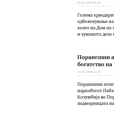
25/01/2018 08:43
Голема крводарит
одбележување на 
холот на Дом на А
и хуманото дело 
млади личности 
Поранешни аг
богатство на
24/01/2018 21:35
Поранешни агент
наркобосот Пабло
Колумбија во Пор
подморницата нав
вредно 57 милија