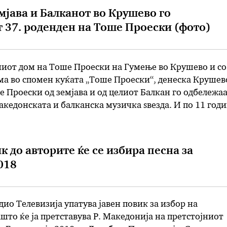
мјава и Балканот во Крушево го
 37. роденден на Тоше Проески (фото)
ниот дом на Тоше Проески на Гумење во Крушево и со
а во спомен куќата „Тоше Проески“, денеска Крушев
 Проески од земјава и од целиот Балкан го одбележаа
акедонската и балканска музичка ѕвезда. И по 11 год
рт на Тоше во сообраќајната …
к до авторите ќе се избира песна за
018
ио Телевизија упатува јавен повик за избор на
што ќе ја претставува Р. Македонија на претстојниот