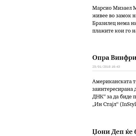
Марсио Мизаел Ма
живее во замок н
Бразилец нема ни
плажите кои го н
неговата приказ
Опра Винфри:
25/01/2018 16:43
Американската те
заинтересирана д
ДНК“ за да биде 
„Ин Стајл“ (InSty
глобус“, на почет
демократите на 
Џони Деп ќе 