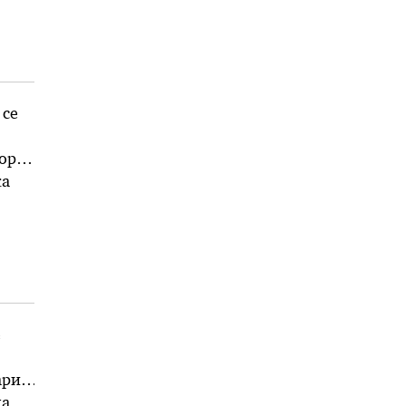
 се
вори
ка
е
ари.
а,