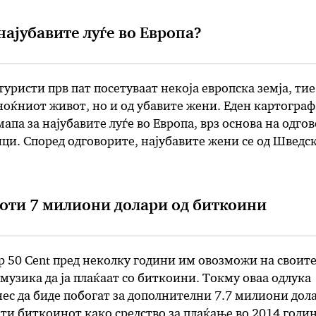
Даг …
најубавите луѓе во Европа?
уристи прв пат посетуваат некоја европска земја, тие
оќниот живот, но и од убавите жени. Еден картограф
мапа за најубавите луѓе во Европа, врз основа на одго
ци. Според одговорите, најубавите жени се од Шведс
ија (134), и на трето место Шпанија (103). …
боти 7 милиони долари од биткоини
 50 Cent пред неколку години им овозможи на своит
музика да ја плаќаат со биткоини. Токму оваа одлука
нес да биде побогат за дополнителни 7.7 милиони дол
ти биткоинот како средство за плаќање во 2014 годин