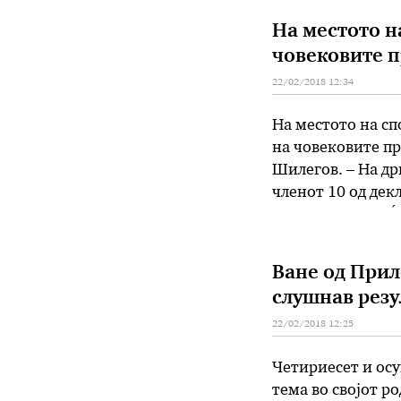
На местото н
човековите п
22/02/2018 12:34
На местото на сп
на човековите п
Шилегов. – На др
членот 10 од декл
споменикот на Ќо
Ване од Приле
слушнав резу
22/02/2018 12:25
Четириесет и ос
тема во својот ро