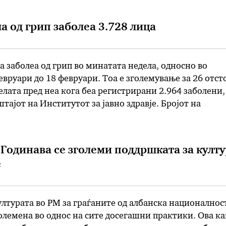
укција. – Тоа што …
а од грип заболеа 3.728 лица
а заболеа од грип во минатата недела, односно во
евруари до 18 февруари. Тоа е зголемување за 26 отст
елата пред неа кога беа регистрирани 2.964 заболени,
тајот на Институтот за јавно здравје. Бројот на
чаи е повеќекратно повисок споредено со седмата не
 Годинава се зголеми поддршката за култу
е
лтурата во РМ за граѓаните од албанска националност
лемена во однос на сите досегашни практики. Ова ка