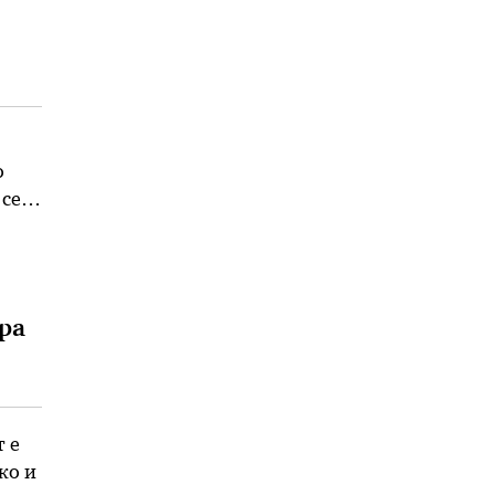
о
 се
дела
ра
 е
ко и