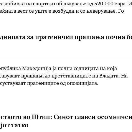
та добивка на спортско обложување од 520.000 евра. И
еќната вест се уште е возбуден и со неверување. Го
легување од својот семеен дом. …
дницата за пратенички прашања почна б
публика Македонија ја почна седницата на која
авуваат прашања до претставниците на Владата. На
суствуваат пратениците од опозицијата.
иството во Штип: Синот главен осомничен
јот татко