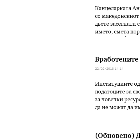
Канцеларката Ан
со македонскиот 
двете засегнати 
името, смета по
Германија Ѓорѓи 
преговорите до р
Вработените 
22/02/2018 14:14
Институциите од 
податоците за с
за човечки ресур
да не можат да и
внесени. Тоа зна
(Обновено) Д