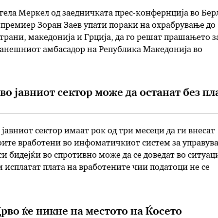
гела Меркел од заедничката прес-конфернција во Бер
премиер Зоран Заев упати пораки на охрабрување до
страни, македонија и Грција, да го решат прашањето з
ранешниот амбасадор на Република Македонија во
Филипов. – Меркел ги охрабри двете земји да ги дове
ешение, кажувајќи дека разговарала …
во јавниот сектор може да останат без пл
јавниот сектор имаат рок од три месеци да ги внесат
воите вработени во инфоматичкиот систем за управув
си бидејќи во спротивно може да се доведат во ситуац
м исплатат плата на вработените чии податоци не се
чи дека доколку институцијата ги нема внесено …
рво ќе никне на местото на Ќосето