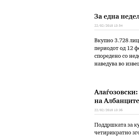
нејзина реконстр
За една недел
22/02/2018 13:54
Вкупно 3.728 лиц
периодот од 12 ф
споредено со нед
наведува во извеш
регистрирани слу
од …
Алаѓозовски:
на Албанцит
22/02/2018 13:36
Поддршката за ку
четирикратно зго