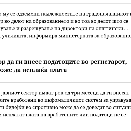
о му се одземени надлежностите на градоначалникот 
 во делот на образованието и во тоа во делот што се
нување и разрешување на директори на општински
и училишта, информира министерката за образование
коска. Таа одговарајќи на пратеничко прашање рече 
 фактот …
р да ги внесе податоците во регистарот,
може да исплаќа плата
јавниот сектор имаат рок од три месеци да ги внесат
воите вработени во инфоматичкиот систем за управув
си бидејќи во спротивно може да се доведат во ситуац
м исплатат плата на вработените чии податоци не се
чи дека доколку институцијата ги нема внесено …