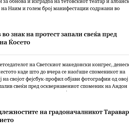
 за обнова и изградба на тетовскиот театар и албанс
е на Наим и голем број манифестации содржани во
ма гарантираат дека годинава ќе има богата и
рама на …
 во знак на протест запали свеќа пред
на Ќосето
етседателот на Светскиот македонски конгрес, денес
местото каде што до вчера се наоѓаше споменикот на
ј на својот фејсбук-профил објави фотографии од овој
палив свеќи пред осквернавениот споменик на Андон
о до Судската палата, за да ѝ светне на Владата, впре
 …
длежностите на градоначалникот Тарава
ието