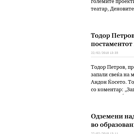
големите проекти
театар, Деновит
Годишната програ
квалитетна прог
Тодор Петров
постаментот 
22/02/2018 13:35
Тодор Петров, пр
запали свеќа на 
Андон Ќосето. То
со коментар: „За
Лазов Јанев Ќосет
во мракобесието
Одземени на
во образован
22/02/2018 13:11