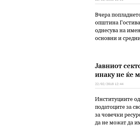
Вчера попладнет
општина Гостивар
однесува на име
основни и средн
наука Рената Дес
причина за тоа е
Јавниот секто
инаку не ќе 
22/02/2018 12:44
Институциите од 
податоците за с
за човечки ресур
да не можат да и
внесени. Тоа зна