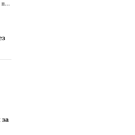
 по
ез
 за