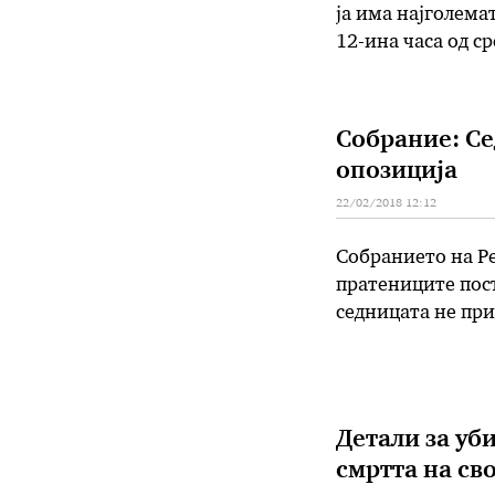
ја има најголема
12-ина часа од ср
затекнавме на из
Собрание: Се
опозиција
22/02/2018 12:12
Собранието на Ре
пратениците пост
седницата не при
Детали за уб
смртта на сво