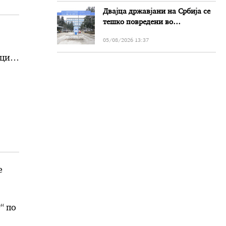
Двајца државјани на Србија се
тешко повредени во
сообраќајката на патот Прилеп-
05/08/2026 13:37
Битола
ици
е
“ по
а и