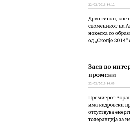
22/02/2018 14:12
Дрво гинко, кое 
споменикот на Ан
ноќеска со образ
од „Скопје 2014“
градоначалникот
меѓуресорска ко
Заев во инте
промени
22/02/2018 14:08
Премиерот Зоран 
има кадровски п
отсуствува енерги
толеранција за н
десет месеци од 