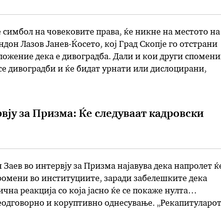
е симбол на човековите права, ќе никне на местото на
дон Лазов Јанев-Ќосето, кој Град Скопје го отстрани
ложение дека е дивоградба. Дали и кои други спомен
 се дивоградби и ќе бидат урнати или дислоцирани,
 Петре Шилегов денеска не посочи. Истакна дека
мисија …
рвју за Призма: Ќе следуваат кадровски
Заев во интервју за Призма најавува дека напролет ќ
ромени во институциите, заради забелешките дека
чна реакција со која јасно ќе се покаже нулта
еодговорно и коруптивно однесување. „Рекапитуларот
изборот на Владата, како што вели, може да предизвик