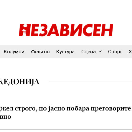
Колумни
Фељтон
Култура
Сцена
Спорт
Х
КЕДОНИЈА
кел строго, но јасно побара преговорите
авно