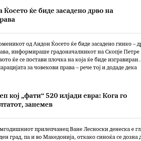
а Ќосето ќе биде засадено дрво на
рава
оменикот од Андон Ќосето ќе биде засадено гинко – д
рава, информираше градоначалникот на Скопје Петре
вото ќе се постави плочка на која ќе биде изгравиран
арацијата за човекови права – рече тој и додаде дека
сето, кој беше отстранет доцна синоќа, …
п кој „фати“ 520 илјади евра: Кога го
лтатот, занемев
умгодишниот прилепчанец Ване Лесноски денеска е г
ден град, па и во Македонија, откако синоќа се дозна 