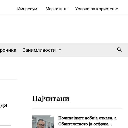
Импресум
Маркетинг
Услови за користење
Sear
роника
Занимливости
Најчитани
 да
Полицајците добија откази, а
Обвителството ја отфрли