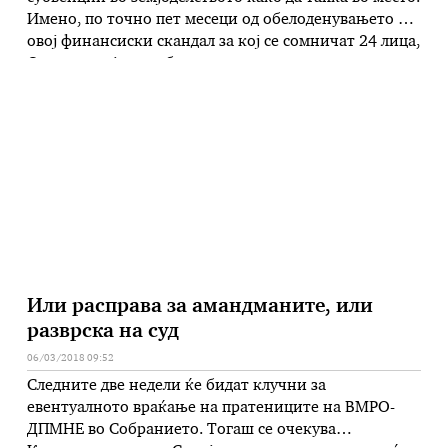
Имено, по точно пет месеци од обелоденувањето на
овој финансиски скандал за кој се сомничат 24 лица,
Основното јавно обвинителство за гонење на
организиран кримиунал и корупција се уште има
отворена истрага и барем засега е тешко да се
претпостави кога …
Или расправа за амандманите, или
разврска на суд
06/03/2018 09:52
Следните две недели ќе бидат клучни за
евентуалното враќање на пратениците на ВМРО-
ДПМНЕ во Собранието. Тогаш се очекува