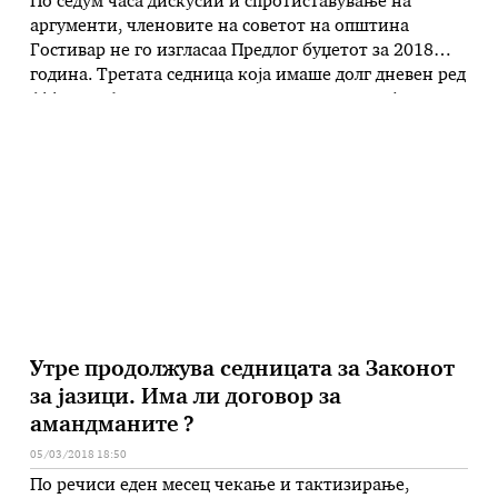
По седум часа дискусии и спротиставување на
аргументи, членовите на советот на општина
Гостивар не го изгласаа Предлог буџетот за 2018
година. Третата седница која имаше долг дневен ред
(44 точки) заглави на првата точка и покрај
неколкуте паузи за координации и договарање.
Претседателот на советот, Насер Муслиу не успеа да
ја стави првата точка …
Утре продолжува седницата за Законот
за јазици. Има ли договор за
амандманите ?
05/03/2018 18:50
По речиси еден месец чекање и тактизирање,