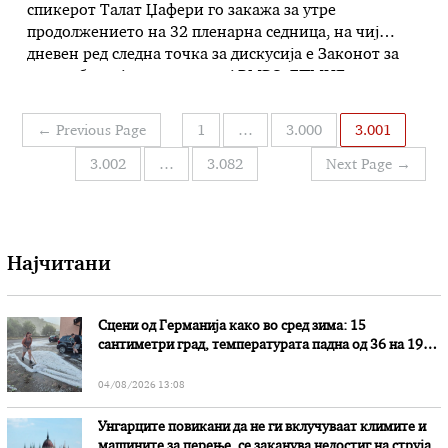
спикерот Талат Џафери го закажа за утре
продолжението на 32 пленарна седница, на чиј
дневен ред следна точка за дискусија е Законот за
употреба на јазиците, за кој ВМРО-ДПМНЕ поднесе
близу 36 илјади амандмани. Според Законот за
Собрание, регулативата за јазиците во трето
Навигација
←
Previous Page
1
…
3.000
3.001
читање, односно по ветото од …
на
3.002
…
3.082
Next Page
→
написи
Најчитани
Сцени од Германија како во сред зима: 15
сантиметри град, температурата падна од 36 на 19
степени
04/08/2026 13:08
Унгарците повикани да не ги вклучуваат климите и
машините за перење, се заканува недостиг на струја