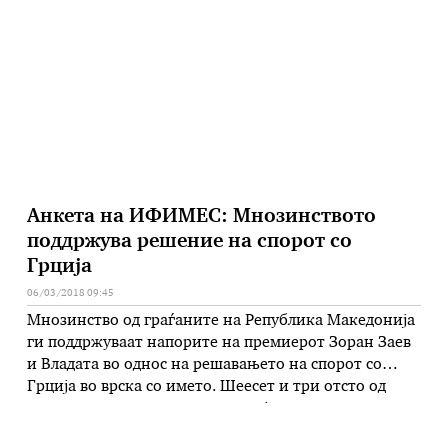
Управувачкиот комитет ситуацијата е најкритична
во северозападниот регион на Република
Македонија, но и во Пелагониската котлина, како и
…
Анкета на ИФИМЕС: Мнозинството
поддржува решение на спорот со
Грција
06/03/2018 09:45
Мнозинство од граѓаните на Република Македонија
ги поддржуваат напорите на премиерот Зоран Заев
и Владата во однос на решавањето на спорот со
Грција во врска со името. Шеесет и три отсто од
испитаниците во анкетата што ја
спроведе Меѓународниот институт за