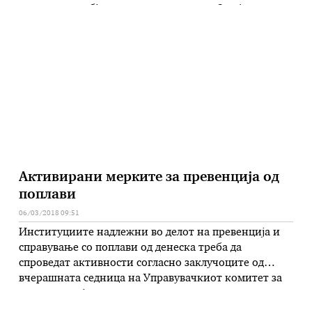
политички субјекти на протестите на 3 и 4 март во
дијаспората, без разлика на мотивите и намерите на
чинителите. – ОМД, како и другите организации
предводници на движењето „#НиеСмеМакедонија“,
повеќекратно повикаа на …
Активирани мерките за превенција од
поплави
06/03/2018 09:51
Институциите надлежни во делот на превенција и
справување со поплави од денеска треба да
спроведат активности согласно заклучоците од
вчерашната седница на Управувачкиот комитет за
координација и управување во системот за
управување со кризи. Според информациите на