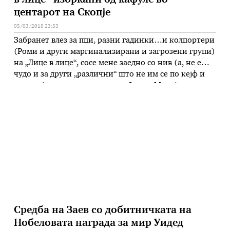
в лице“ избркани од кафуле во
центарот на Скопје
05/03/2018 23:53
Забранет влез за пци, разни гадинки…и колпортери
(Роми и други маргинализирани и загрозени групи)
на „Лице в лице“, сосе мене заедно со нив (а, не е
чудо и за други „различни“ што не им се по кејф и
по терк) пишува писателката Јагода Михајлова-
Георгиевска, откако не биле пуштени да влезат со
колпортерот на спиаснието ,,Лице …
Средба на Заев со добитничката на
Нобеловата награда за мир Уидед