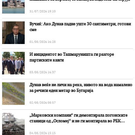
31/07/2026 19:10
Вучиќ: Ако Дунав падне уште 30 сантиметри, готови
сме
01/08/2026 16:28
И инцидентот во Ташмаруништa ги разгоре
партиските кавги
03/08/2026 16:37
Дунав веќе не личи на река, нивото на вода намалено
за речиси еден метар во Бугарија
02/08/2026 08:57
„Марковски компани“ ги демонтирала погонските
станици од „Осломеј“ и не ги монтирала во РЕК
„Битола“, стои во вештачењето на обвинителството
04/08/2026 15:15