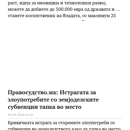
раст, идеја за иновација и технолошки развој,
можете да добиете до 500.000 евра од државата и да
станете косопственик на Владата, со максимум 25
отсто учество во вашиот капитал. Таа во наредните
три до пет години ќе го дели со вас успехот и
ризикот од пропаст на инвестицијата. …
Правосудство.мк: Истрагата за
злоупотребите со земјоделските
субвенции тапка во место
06/03/2018 10:20
Кривичната истрага за сторените злоупотреби со
субвенции во земјоделството како да тапка во место.