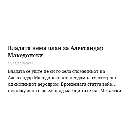
Владата нема план за Александар
Македонски
06/03/2018 09:26
Владата се уште не си го зела споменикот на
Александар Македонски кој неодамна го отстрани
од скопскиот аеродром. Бронзената статуа веќе
неколку дена е во еден од магацините на „Металски
завод“ заедно со неодамна отстранетиот споменик
на Ќосето, што се гледа и од фотографиите до кои
дојде „Независен весник“. Каде и кога македонскиот
војсководец ќе …