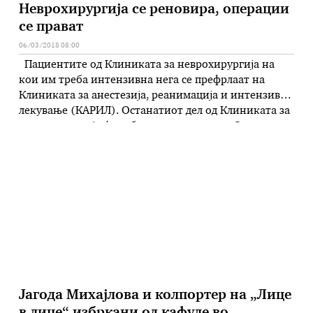
Неврохирургија се реновира, операции
се прават
06/03/2018 08:00
Пациентите од Клиниката за неврохирургија на
кои им треба интензивна нега се префрлаат на
Клиниката за анестезија, реанимација и интензивно
лекување (КАРИЛ). Останатиот дел од Клиниката за
неврохирургија ќе работи како и досега. Ова го вели
д-р Владимир Рендевски, директор на Клиниката за
неврохирургија, откако викендов оваа Клиника
почна да се реновира и пациентите …
Јагода Михајлова и колпортер на „Лице