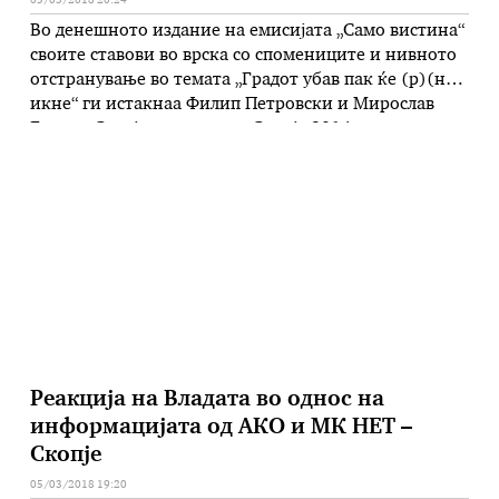
05/03/2018 20:24
Во денешното издание на емисијата „Само вистина“
своите ставови во врска со спомениците и нивното
отстранување во темата „Градот убав пак ќе (р)(н)
икне“ ги истакнаа Филип Петровски и Мирослав
Грчев. „Секој споменик од Скопје 2014 е
криминално дело“, истакна Грчев, додека пак
Петровски на тоа возврати: „Ако збориме за
киднапирање на државата тоа е …
Реакција на Владата во однос на
информацијата од АКО и МК НЕТ –
Скопје
05/03/2018 19:20