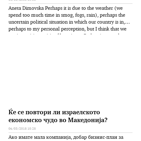
Aneta Dimovska Perhaps it is due to the weather (we
spend too much time in smog, fogs, rain), perhaps the
uncertain political situation in which our country is in,
perhaps to my personal perception, but I think that we
are in a crisis, a crisis of happiness. Pedestrians on the
sidewalks with their heads down, …
Ќе се повтори ли израелското
економско чудо во Македонија?
06/03/2018 10:28
Ако имате мала компанија, добар бизнис-план за