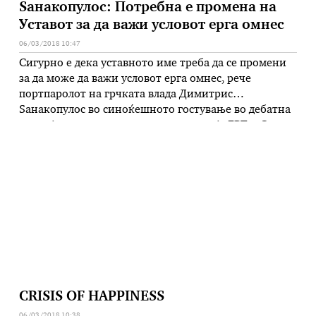
Ѕанакопулос: Потребна е промена на
Уставот за да важи условот ерга омнес
06/03/2018 10:47
Сигурно е дека уставното име треба да се промени
за да може да важи условот ерга омнес, рече
портпаролот на грчката влада Димитрис
Ѕанакопулос во синоќешното гостување во дебатна
емисија на грчката државна телевизија ЕРТ. – За
сложено име ерга омнес, за севкупна употреба, во
секој случај предуслов е уставна ревизија, барем во
однос на …
CRISIS OF HAPPINESS
06/03/2018 10:38