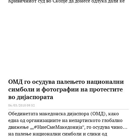
Кривичниот суд во Скопје да донесе одлука дали ќе
го продолжи притворот на петтемина пратеници од
опозицијата, осомничени за ланските насилства во
парламентот. Во „белиот дворец“ очекуваат Крсто
Мукоски и Сашо Василевски да бидат пуштени од
затворот …
ОМД го осудува палењето национални
симболи и фотографии на протестите
во дијаспората
06/03/2018 09:52
Обединетата македонска дијаспора (ОМД), како
една од организациите на непартиското глобално
движење „„#НиеСмеМакедонија“, го осудува чинот
на палење национални симболи и слики од