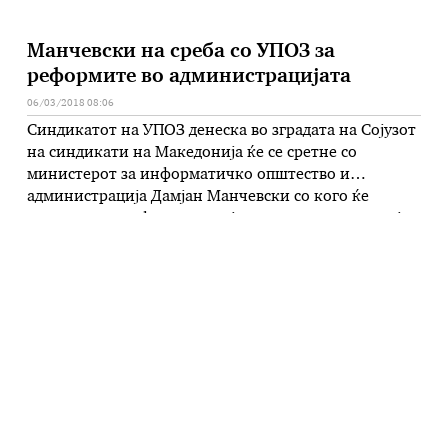
Манчевски на среба со УПОЗ за
реформите во администрацијата
06/03/2018 08:06
Синдикатот на УПОЗ денеска во зградата на Сојузот
на синдикати на Македонија ќе се сретне со
министерот за информатичко општество и
администрација Дамјан Манчевски со кого ќе
разговара за реформите во јавната администрација
и за најавениот закон за плати во јавната
администрација. Покрај ова, на седницата на
Претседателството на Синдикатот на УПОЗ се
очекува да …