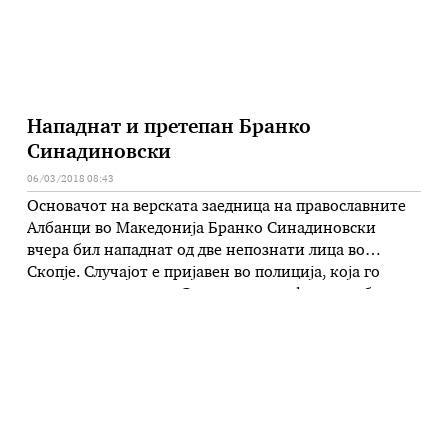
Нападнат и претепан Бранко
Синадиновски
06/03/2018 08:43
Основачот на верската заедница на православните
Албанци во Македонија Бранко Синадиновски
вчера бил нападнат од две непознати лица во
Скопје. Случајот е пријавен во полиција, која го
истражува мотивот. Синадиновски физички бил
нападнат во близина на неговиот стан во населба
Аеродром. Синадиновски стана познат во јавноста
по декларирањето на неговото етничко потекло и
поддршката за …