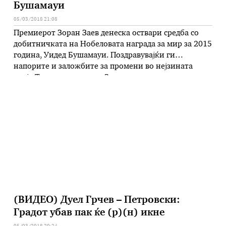
Бушамауи
05/03/2018 21:08
Премиерот Зоран Заев денеска оствари средба со
добитничката на Нобеловата награда за мир за 2015
година, Уидед Бушамауи. Поздравувајќи ги
напорите и заложбите за промени во нејзината
земја Тунис, премиерот Заев истакна дека
Бушамауи е пример за тоа дека искрените заложби
за промени во едно општество не се залудни.
Имајќи ги предвид долгогодишните ангажмани и
заложбите …
(ВИДЕО) Дуел Грчев – Петровски:
Градот убав пак ќе (р)(н) икне