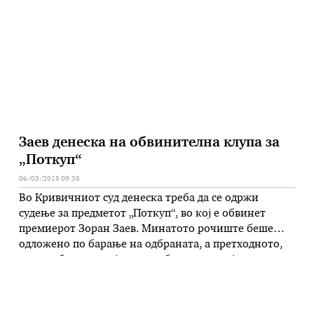
блискоисточни и балкански студии (ИФИМЕС) од
Љубљана изразиле поддршка. Единаесет отсто не
даваат поддршка, додека 26 отсто се …
Заев денеска на обвинителна клупа за
„Поткуп“
06/03/2018 09:38
Во Кривичниот суд денеска треба да се одржи
судење за предметот „Поткуп“, во кој е обвинет
премиерот Зоран Заев. Минатото рочиште беше
одложено по барање на одбраната, а претходното,
пак, на барање на јавниот обвинител, кој го
известил новиот судија во предметот, Дарко
Тодоровски дека не може да присуствува на
рочиштето. Заев во случајот „Поткуп“ …