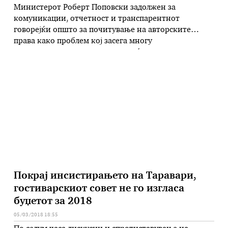
Министерот Роберт Поповски задолжен за
комуникации, отчетност и транспарентнот
говорејќи општо за почитување на авторските
права како проблем кој засега многу
заинтересирани чинители и граѓани, укажа дека
овој и сите други напластени проблеми од сферата
на медиумите и медиумската заедница ќе бидат
надминати со донесувањето на Законот за аудио и
аудиовизуелни медиумски услуги. Во своето …
Покрај инсистирањето на Таравари,
гостиварскиот совет не го изгласа
буџетот за 2018
05/03/2018 18:55