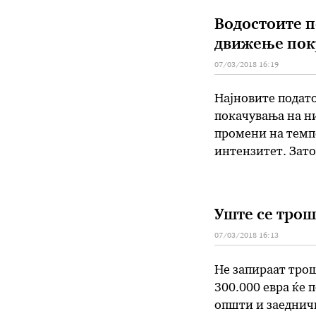
Водостоите п
движење пок
07/03/2018 16:19
Најновите подат
покачувања на н
промени на темп
интензитет. Зато
постепени намалу
зголемувања. – 
Уште се трош
07/03/2018 16:13
Не запираат трош
300.000 евра ќе 
општи и заедничк