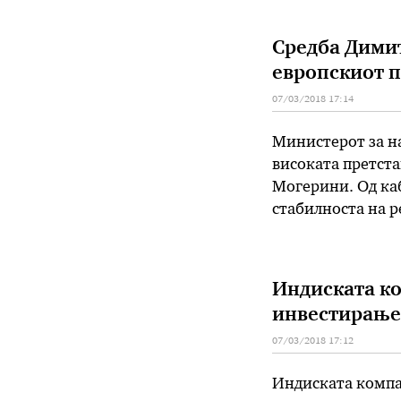
имплементацијат
Средба Димит
европскиот п
07/03/2018 17:14
Министерот за н
високата претст
Могерини. Од каб
стабилноста на р
Македонија се вр
агенда, така и с
Индиската ко
инвестирање
07/03/2018 17:12
Индиската компан