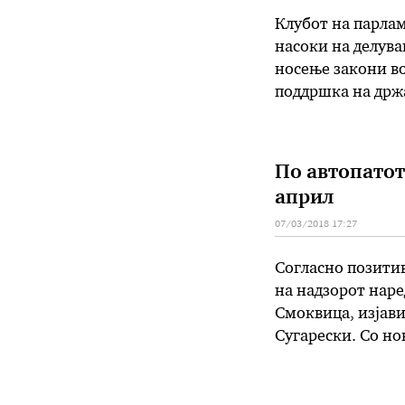
Клубот на парла
насоки на делува
носење закони во
поддршка на држа
во регионот, наш
од други …
По автопатот
април
07/03/2018 17:27
Согласно позитив
на надзорот наре
Смоквица, изјави
Сугарески. Со но
на процедурите з
меѓународни фин