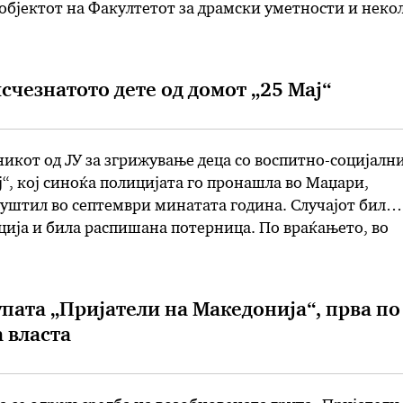
објектот на Факултетот за драмски уметности и неко
во кои меѓу другите ќе се всели и СОЗР. …
счезнатото дете од домот „25 Мај“
кот од ЈУ за згрижување деца со воспитно-социјалн
“, кој синоќа полицијата го пронашла во Маџари,
пуштил во септември минатата година. Случајот бил
ција и била распишана потерница. По враќањето, во
то било констатирано дека во целиот период по
ановата било кај неговиот чичко во …
упата „Пријатели на Македонија“, прва по
 власта