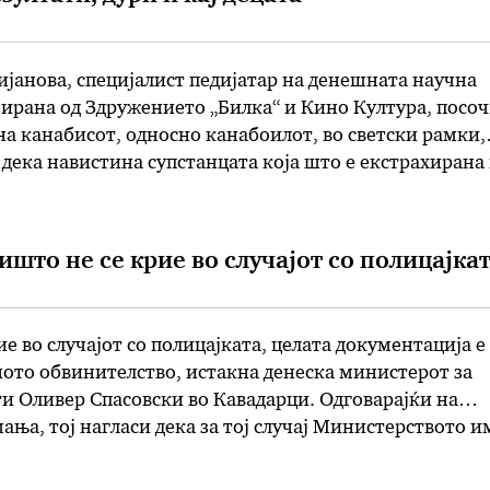
ијанова, специјалист педијатар на денешната научна
ирана од Здружението „Билка“ и Кино Култура, посо
на канабисот, односно канабоилот, во светски рамки,
 дека навистина супстанцата која што е екстрахирана
на мозочните ЦеБе1 и ЦеБе2 рецептори, има позитив
кај децата. – Маслото …
ишто не се крие во случајот со полицајка
ие во случајот со полицајката, целата документација е
ното обвинителство, истакна денеска министерот за
и Оливер Спасовски во Кавадарци. Одговарајќи на
ња, тој нагласи дека за тој случај Министерството и
 имало да соопшти. – Поднесена е целокупната
 јавното обвинителство, тоа постапува и …