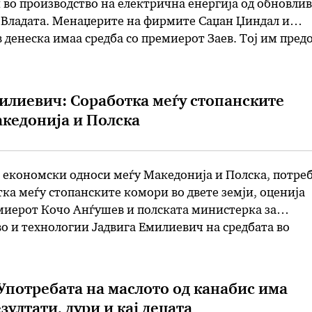
во производство на електрична енергија од обновли
 Владата. Менаџерите на фирмите Саџан Џиндал и
 денеска имаа средба со премиерот Заев. Тој им пред
лан за економски раст отвора големи можности за н
средбата се …
илиевич: Соработка меѓу стопанските
кедонија и Полска
 економски односи меѓу Македонија и Полска, потреб
ка меѓу стопанските комори во двете земји, оценија
миерот Кочо Анѓушев и полската министерка за
 и технологии Јaдвига Емилиевич на средбата во
 и Емилиевич се согласија дека економската соработ
рна линија и дека се зголемуваат увозот и …
Употребата на маслото од канабис има
ултати, дури и кај децата