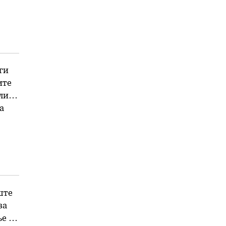
ги
ите
лив
а
ни
е …
ште
за
ње на