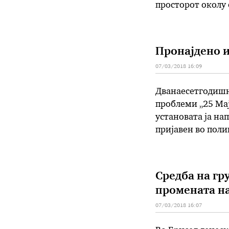
просторот околу 
државни служби, 
Пронајдено и
07/03/2018 16:09
Дванаесетгодишни
проблеми „25 Мај
установата ја на
пријавен во поли
разговор со дете
напуштање на уст
Средба на гр
промената на
07/03/2018 16:07