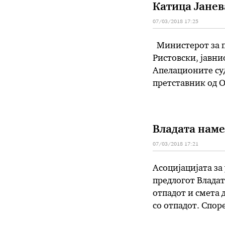
Катица Јанев
07/03/2018 17:25
Министерот за п
Ристовски, јавни
Апелационите суд
претставник од О
обвинителка, Кат
како ќе се …
Владата наме
07/03/2018 17:21
Асоцијацијата за
предлогот Владат
отпадот и смета 
со отпадот. Спор
отпадот е добар,