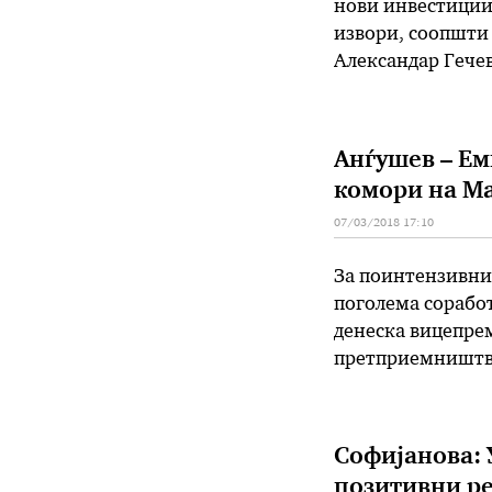
нови инвестиции 
извори, соопшти
Александар Гечев
дека владиниот П
вложувања. – На 
Анѓушев – Ем
комори на Ма
07/03/2018 17:10
За поинтензивни
поголема соработ
денеска вицепре
претприемништво
Варшава. Анѓушев
се движи во наго
Софијанова: 
позитивни рез