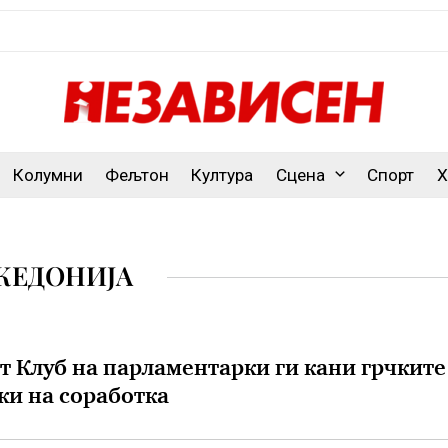
Колумни
Фељтон
Култура
Сцена
Спорт
Х
КЕДОНИЈА
 Клуб на парламентарки ги кани грчките
и на соработка