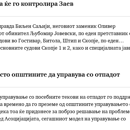
а ќе го контролира Заев
равда Биљен Саљији, неговиот заменик Оливер
от обинител Љубомир Јовевски, по еден претставник 
ови во Гостивар, Битола, Штип и Скопје, по еден
сновните судови Скопје 1 и 2, како и специјалната јав
ица Јанева ќе биде дел од советодавното тело кое ќе 
сто општините да управува со отпадот
 управување со посебните текови на отпадот го поддр
а времено да го преземе од општините управувањето 
дека тоа ќе придонесе за побрзо решавање на проблем
ед Асоцијацијата, сегашниот модел на управување со
 но она што недостасува е институционална поддршка