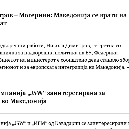
а на законите …
ров – Могерини: Македонија се врати на
ат
адворешни работи, Никола Димитров, се сретна со
авничка за надворешна политика на ЕУ, Федерика
инетот на министерот е соопштено дека станало збо
егионот и за европската интеграција на Македонија. 
ати на европскиот пат, како со домашната реформска
о влогот и решителноста …
мпанија „JSW“ заинтересирана за
 во Македонија
ија „JSW“ и „ИГМ“ од Кавадарци се заинтересирани 