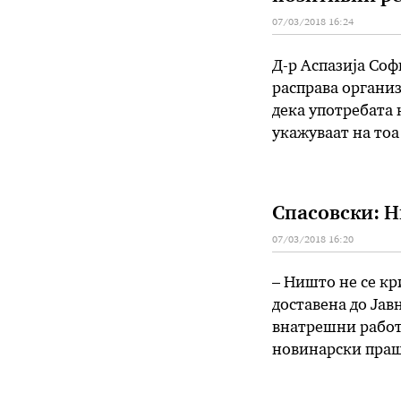
07/03/2018 16:24
Д-р Аспазија Соф
расправа организ
дека употребата 
укажуваат на тоа
која што делува 
влијание, дури и 
Спасовски: Н
07/03/2018 16:20
– Ништо не се кр
доставена до Јав
внатрешни работ
новинарски праша
соопштено се што
документација до