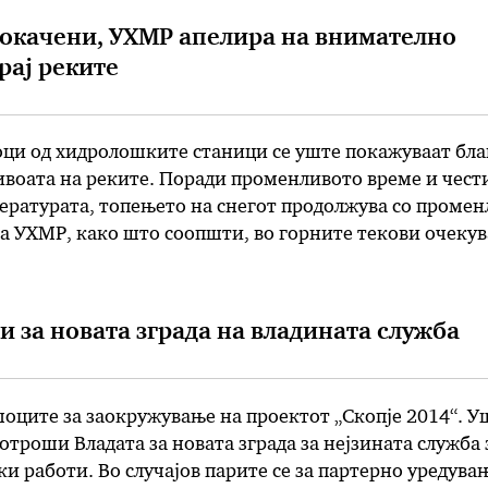
окачени, УХМР апелира на внимателно
рај реките
оци од хидролошките станици се уште покажуваат бла
ивоата на реките. Поради променливото време и чест
ературата, топењето на снегот продолжува со промен
а УХМР, како што соопшти, во горните текови очекув
вања и стагнација, а низводно по теченијата соодвет
Предупредуваме на внимателно движење покрај рекит
и за новата зграда на владината служба
оците за заокружување на проектот „Скопје 2014“. У
потроши Владата за новата зграда за нејзината служба 
и работи. Во случајов парите се за партерно уредува