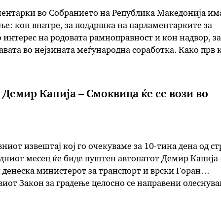
ментарки во Собранието на Република Македонија им
ње: кон внатре, за поддршка на парламентарките за
 интерес на родовата рамноправност и кон надвор, за
вата во нејзината меѓународна соработка. Како прв 
иот Клуб на парламентарки со години е пример за ж
 Демир Капија – Смоквица ќе се вози во
ниот извештај кој го очекуваме за 10-тина дена од ст
дниот месец ќе биде пуштен автопатот Демир Капија 
 денеска министерот за транспорт и врски Горан
виот Закон за градење целосно се направени олеснув
а сите инфраструктурни објекти кои се финансирани 
ансиски институции, појасни …