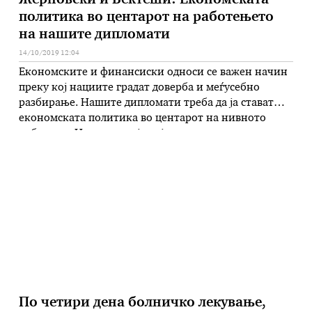
Жерновски и Бектеши: Економската
политика во центарот на работењето
на нашите дипломати
14/10/2019 12:04
Економските и финансиски односи се важен начин
преку кој нациите градат доверба и меѓусебно
разбирање. Нашите дипломати треба да ја стават
економската политика во центарот на нивното
работење. Ние сме земја која нема излез на море, но
не можеме да си дозволиме и ментално затворање,
порача денеска заменик министерот за надворешни
работи, Андреј Жерновски на …
По четири дена болничко лекување,