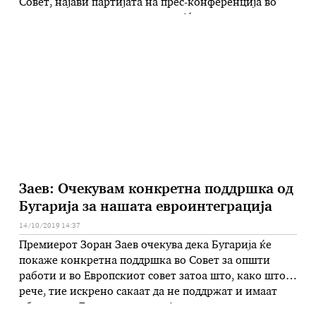
Совет, најави партијата на прес-конференција во
тетовското седиште, истакнувајќи дека има
предлози базирани на претходни иницијативи и
барања. Хатије Етеми од Движењето Беса на
денешната прес-конференција информира дека тие
бараат медицинското училиште „Никола …
Заев: Очекувам конкретна поддршка од
Бугарија за нашата евроинтеграција
14/10/2019 14:37
Премиерот Зоран Заев очекува дека Бугарија ќе
покаже конкретна поддршка во Совет за општи
работи и во Европскиот совет затоа што, како што
рече, тие искрено сакаат да не поддржат и имаат
обврска со Договорот за пријателство,