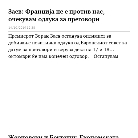
Заев: Франција не е против нас,
очекувам одлука за преговори
14/10/2019 12:38
Премиерот Зоран Заев останува оптимист за
добивање позитивна одлука од Европскиот совет за
датум за преговори и верува дека на 17 и 18
октомври ќе има конечен одговор. – Останувам
оптимист заради тоа што ги имаме сите аргументи
на светот да добиеме позитивна одлука од
Европскиот совет. Не сакам ни да размислувам дали
ќе добиеме …