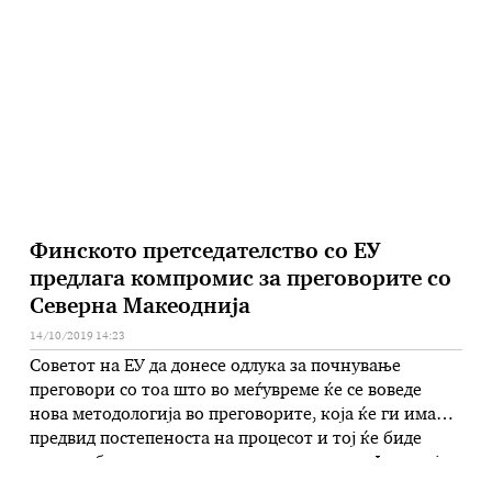
добрососедство и соработка. Тој смета дека нивната
намера е да го градиме пријателството во нагорна
линија. – Бугарија …
Финското претседателство со ЕУ
предлага компромис за преговорите со
Северна Макеоднија
14/10/2019 14:23
Советот на ЕУ да донесе одлука за почнување
преговори со тоа што во меѓувреме ќе се воведе
нова методологија во преговорите, која ќе ги има
предвид постепеноста на процесот и тој ќе биде
реверзибилен, нешто на што инстистира Франција
и сето тоа да се направи пред првата меѓувладина