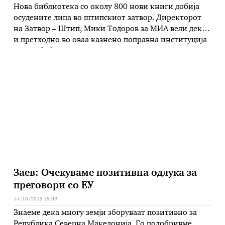
Нова библиотека со околу 800 нови книги добија
осудените лица во штипскиот затвор. Директорот
на Затвор – Штип, Мики Тодоров за МИА вели дека
и претходно во оваа казнено поправна институција
имало библиотека, но новата е за пет пати поголема
во споредба со старата просторија. Осудените лица
учествувале во реконструкцијата на просторијата,
односно самите ги …
Заев: Очекуваме позитивна одлука за
преговори со ЕУ
14/10/2019 15:09
Знаеме дека многу земји зборуваат позитивно за
Република Северна Македонија. Го подобривме