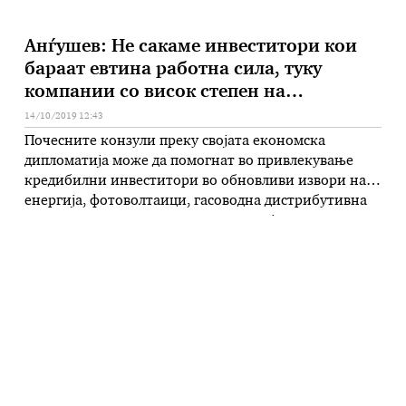
Анѓушев: Не сакаме инвеститори кои
бараат евтина работна сила, туку
компании со висок степен на
технолошки развој
14/10/2019 12:43
Почесните конзули преку својата економска
дипломатија може да помогнат во привлекување
кредибилни инвеститори во обновливи извори на
енергија, фотоволтаици, гасоводна дистрибутивна
мрежа, голем откупен центар на земјоделски
производи, како и компании кои вработуваат
високо технолошки кадри за задржување на
младите и извезување на готови производи. Ова го
порача вицепремиерот задолжен за економски
прашања и за …