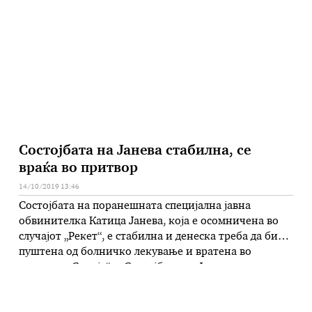
конференција, која не треба да се одржи …
Состојбата на Јанева стабилна, се
враќа во притвор
14/10/2019 13:46
Состојбата на поранешната специјална јавна
обвинителка Катица Јанева, која е осомничена во
случајот „Рекет“, е стабилна и денеска треба да биде
пуштена од болничко лекување и вратена во
затворот „Скопје“. – Состојбата на Јанева е
стабилизирана и препишана и е терапија. Денеска
очекуваме да биде пуштена од болничко лекување и