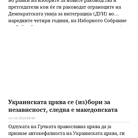
Во рамки на изборите за новите раководства и
претседатели кои ќе ги раководат ограноците на
Демократската унија за интеграција (ДУИ) во
наредните четири години, на Изборното Собрание
на Дебар беше присутен и претседателот, г-дин Али
Ахмети. Претседателот на ДУИ, Али Ахмети ги
поздрави присутните делегати на Изборното
собрание изразувајќи благодарност што
достоинствено и со напорна …
Украинската црква се (из)бори за
независност, следна е македонската
14/10/2019 08:50
Одлуката на Грчката православна црква да ја
признае автокефалноста на Украинската црква, ги