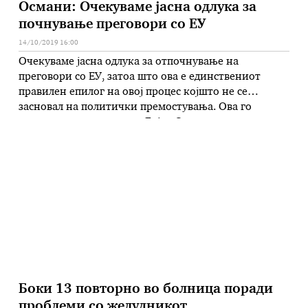
Османи: Очекуваме јасна одлука за
почнување преговори со ЕУ
14/10/2019 16:00
Очекуваме јасна одлука за отпочнување на
преговори со ЕУ, затоа што ова е единствениот
правилен епилог на овој процес којшто не се
засновал на политички премостувања. Ова го
истакна вицепремиерот Бујар Османи на денешната
седница на Националниот совет за евроинтеграции.
Тој посочи дека очите на 20 милиони жители од
Западен Балкан се насочени кон Брисел …
Боки 13 повторно во болница поради
проблеми со желудникот