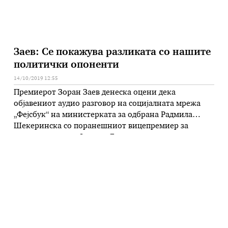
Заев: Се покажува разликата со нашите
политички опоненти
14/10/2019 12:55
Премиерот Зоран Заев денеска оцени дека
објавениот аудио разговор на социјалната мрежа
„Фејсбук“ на министерката за одбрана Радмила
Шекеринска со поранешниот вицепремиер за
евроинтеграции Фатмир Бесими за локалните
избори во 2013 година покажува принципиелност и
како што истакнува, разликата со нашите
политички опоненти. Самата бомба, истакна Заев,
навистина го покажува тоа колку сме различни од
…