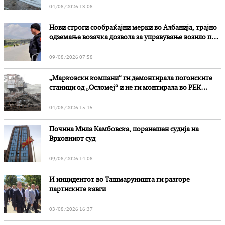
04/08/2026 13:08
Нови строги сообраќајни мерки во Aлбанија, трајно
одземање возачка дозвола за управување возило под
дејство на алкохол и големи парични казни
09/08/2026 07:58
„Марковски компани“ ги демонтирала погонските
станици од „Осломеј“ и не ги монтирала во РЕК
„Битола“, стои во вештачењето на обвинителството
04/08/2026 15:15
Почина Мила Камбовска, поранешен судија на
Врховниот суд
09/08/2026 14:08
И инцидентот во Ташмаруништa ги разгоре
партиските кавги
03/08/2026 16:37