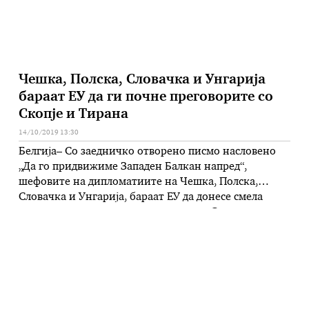
Чешка, Полска, Словачка и Унгарија
бараат ЕУ да ги почне преговорите со
Скопје и Тирана
14/10/2019 13:30
Белгија– Со заедничко отворено писмо насловено
„Да го придвижиме Западен Балкан напред“,
шефовите на дипломатиите на Чешка, Полска,
Словачка и Унгарија, бараат ЕУ да донесе смела
одлука за почеток на преговорите со Северна
Македонија и Албанија. – Северна Македонија и
Албанија ги исполнија клучните критериуми што ги
постави ЕУ спроведувајќи комплексни домашни
реформи. Дополнително, Северна …