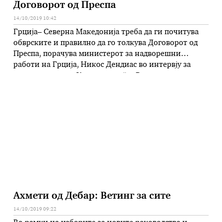
Договорот од Преспа
14/10/2019 10:42
Грција– Северна Македонија треба да ги почитува
обврските и правилно да го толкува Договорот од
Преспа, порачува министерот за надворешни
работи на Грција, Никос Дендиас во интервју за
грчкиот весник „Катимерини“. – Во однос на
Владата на Северна Македонија јасно е дека треба
строго и точно да се придржуваат до обврските што
произлегуваат од Договорот …
Ахмети од Дебар: Ветинг за сите
14/10/2019 09:22