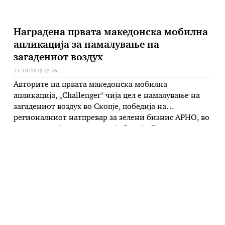
Наградена првата македонска мобилна
апликација за намалување на
загадениот воздух
14/10/2019 12:46
Авторите на првата македонска мобилна
апликација, „Challenger“ чија цел е намалување на
загадениот воздух во Скопје, победија на
регионалниот натпревар за зелени бизнис АРНО, во
конкуренција на млади од Албанија, Босна и
Херцеговина, Грција, Косово, Србија и Црна Гора.
Целта на оваа апликација, како што велат
победниците, е да создаде регионално влијание
преку наградување на …