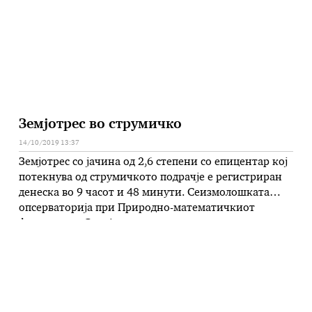
вратена во притвор, изјави нејзината …
Земјотрес во струмичко
14/10/2019 13:37
Земјотрес со јачина од 2,6 степени со епицентар кој
потекнува од струмичкото подрачје е регистриран
денеска во 9 часот и 48 минути. Сеизмолошката
опсерваторија при Природно-математичкиот
факултет во Скопје утрово соопшти дека
епицентарот бил 127 километри југоисточно од
Скопје во епицентралното подрачје Струмица.
Земјотресот е почувствуван од населението во
Струмица и околината со интензитет од три …