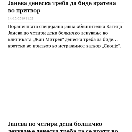
Јанева денеска треба да биде вратена
во притвор
14/10/2019 11:29
Поранешната специјална јавна обвинителка Катица
Јанева по четири дена болничко лекување во
клиниката „Жан Митрев“ денеска треба да биде
вратена во притвор во истражниот затвор „Скопје“.
Адвокатка Ирена Фрчковска, рече дека очекуваат
Јанева денеска да биде пуштена од болничко
лекување, кога ќе имаат и повеќе детали за
здравствената состојба. – Најверојатно ќе биде
пуштена денеска …
Јанева по четири дена болничко
лекување денеска треба да се врати во