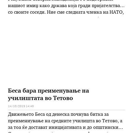
нашиот имиџ како држава која гради пријателства
со своите соседи. Ние сме следната членка на НАТО,
што е многу важно за нашиот регион кој е
мултиетнички. НАТО значи поголема стабилност и
подобра безбедност, истовремено значи и зголемен
број инвестиции и за Северна Македонија …
Беса бара преименување на
училиштата во Тетово
14/10/2019 14:40
Движењето Беса од денеска почнува битка за
преимениување на средните училишта во Тетово, а
за тоа ќе достават иницијативата и до општинскиот