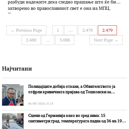
разбуди надежите дека следно прашање што ќе биде
затворено во православниот свет е она на МПЦ.
Познавачите на црковните ситуации коментираат
дека потегот на Атина сигурно ќе ги подобри
позициите на Македонската православна црква,
Навигација
←
Previous Page
1
…
2.478
2.479
иако останува отворен проблемот со Српската
на
црква, која …
2.480
…
3.086
Next Page
→
написи
Најчитани
Полицајците добија откази, а Обвителството ја
отфрли кривичната пријава од Тошковски за
наводни злоупотреби
06/08/2026 15:13
Сцени од Германија како во сред зима: 15
сантиметри град, температурата падна од 36 на 19
степени