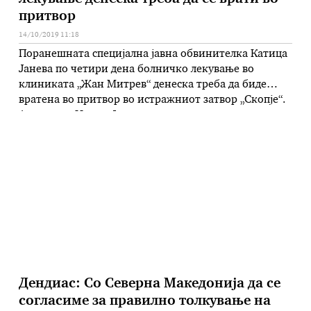
притвор
14/10/2019 11:18
Поранешната специјална јавна обвинителка Катица
Јанева по четири дена болничко лекување во
клиниката „Жан Митрев“ денеска треба да биде
вратена во притвор во истражниот затвор „Скопје“.
Адвокатка Ирена Фрчковска, рече дека очекуваат
Јанева денеска да биде пуштена од болничко
лекување, кога ќе имаат и повеќе детали за
здравствената состојба. – Најверојатно ќе биде
пуштена денеска …
Дендиас: Со Северна Македонија да се
согласиме за правилно толкување на