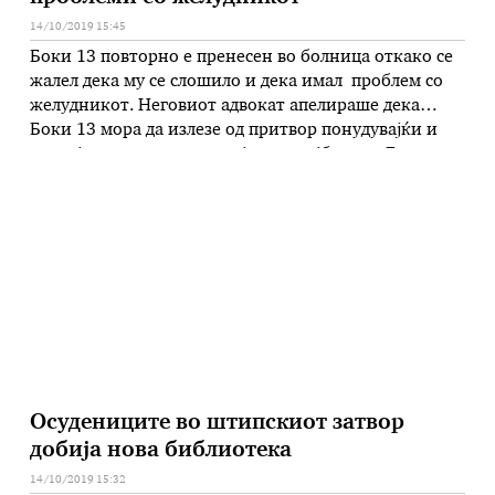
14/10/2019 15:45
Боки 13 повторно е пренесен во болница откако се
жалел дека му се слошило и дека имал проблем со
желудникот. Неговиот адвокат апелираше дека
Боки 13 мора да излезе од притвор понудувајќи и
специјалистички извештај за состојбата на Боки.
Бојан Јованоски е еден од тројцата обвинети за
случајот ,,Рекет”. Тој три месеци е во притвор …
Осудениците во штипскиот затвор
добија нова библиотека
14/10/2019 15:32