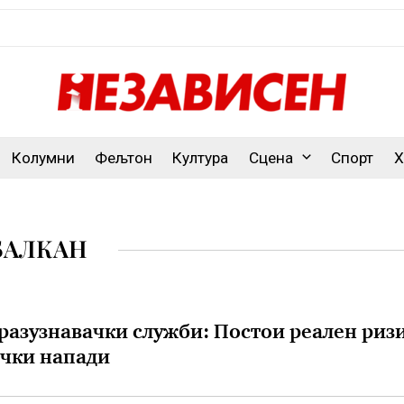
Колумни
Фељтон
Култура
Сцена
Спорт
Х
БАЛКАН
разузнавачки служби: Постои реален риз
ички напади