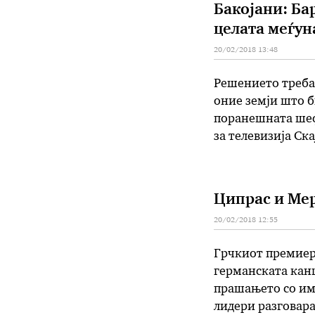
Бакојани: Ба
целата меѓун
20/02/2018 13:48
Решението треба 
оние земји што б
поранешната шеф
за телевизија Ск
решение што ќе г
целта. Бидејќи в
Ципрас и Мер
20/02/2018 12:55
Грчкиот премиер
германската канц
прашањето со име
лидери разговара