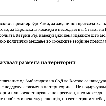
нскиот премиер Еди Рама, за заеднички претседател н
сово, за Европската комсија е несоодветна. Ставот на 
ролката Кетрин Реј, наведувајќи дека изјавите што м
како политичко мешање во соседните земји не помогаа
рососедски односи. – ЕУ очекува да продолжи изградб
жуваат размена на територии
пштение од Амбасадата на САД во Косово се наведув
не поддржува размена на територии. – Не поддржувам
ории или воспоставување на преседан, што може да
е проблеми отколку решенија, но сите страни треба 
во изнаоѓањето на решение, се посочува во