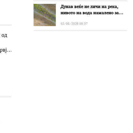
Дунав веќе не личи на река,
нивото на вода намалено за
речиси еден метар во Бугарија
02/08/2026 08:57
 од
рвју