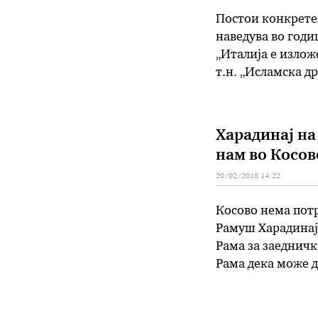
Постои конкретен
наведува во годи
„Италија е излож
т.н. „Исламска д
територијата на 
поединци кои збо
Харадинај на 
нам во Косов
20/02/2018 14:22
Косово нема потр
Рамуш Харадинај 
Рама за заедничк
Рама дека може д
Рама ќе му помог