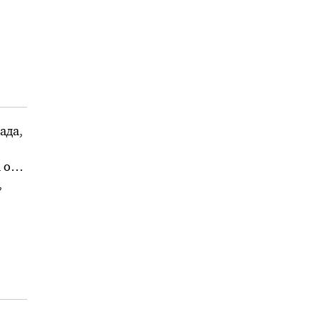
то
ада,
 од
,