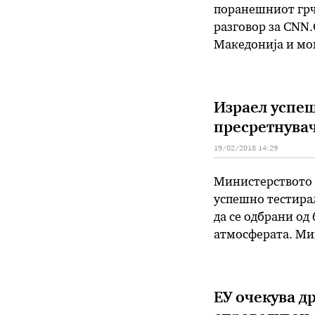
поранешниот грч
разговор за CNN.
Македонија и мом
откако грчката в
Додека политичк
Израел успе
пресретнува
19/02/2018 14:29
Министерството з
успешно тестирал
да се одбрани од
атмосферата. Ми
пресретнувачот Е
способноста на И
ЕУ очекува д