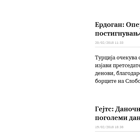
ПЈРМ, провокатив
море и евро-турс
Ердоган: Опе
постигнување
20/02/2018 11:33
Турција очекува 
изјави претседате
денови, благодар
борците на Слобо
истакна Ердоган 
развојот. Турска
Гејтс: Даноч
поголеми да
19/02/2018 18:38