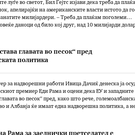
те луѓе во светот, Бил Гејтс изјави дека треба да плаќ
ок, апелирајќи на американските власти истото да го
танатите милијардери. – Треба да плаќам поголеми
овеќе даноци од било кој друг, над 10 милијарди дола
 од поединците, кои се на иста позиција …
„става главата во песок“ пред
ската политика
ер за надворешни работи Ивица Дачиќ денеска ја осу
нскиот премиер Еди Рама и оцени дека ЕУ и западните
 главата во песок“ пред, како што рече, големоалбанск
во и Албанја ќе имаат една надворешна политика, а н
 дипломатското претставување ќе биде исто, па зошт
на Рама за заеднички претседател е