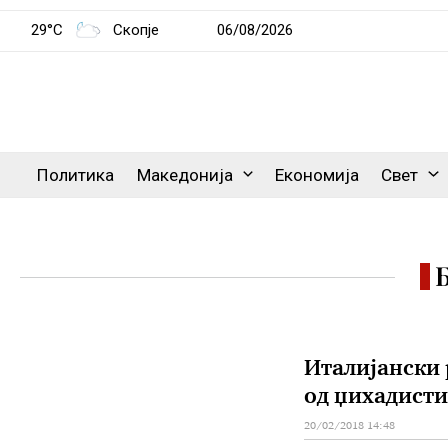
29°C
Скопје
06/08/2026
Политика
Македонија
Економија
Свет
Италијански 
од џихадист
20/02/2018 14:48