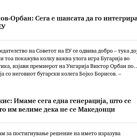
 Амбасадата на САД …
ов-Орбан: Сега е шансата да го интегрир
ЕУ
едателство на Советот на ЕУ се одвива добро – тука до
и тоа покажува колку важна улога игра Бугарија во
ика, изјави премиерот на Унгарија Виктор Орбан по
ја со неговиот бугарски колега Бојко Борисов. –
иднината на Европа со посебен акцент на Балканот,
границите …
кис: Имаме сега една генерација, што се
о им велиме дека не се Македонци
м за постигнување решение на името изразува