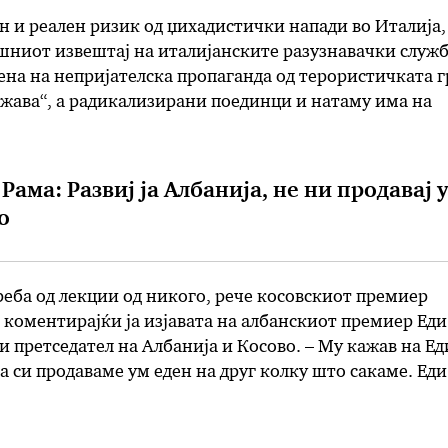
 и реален ризик од џихадистички напади во Италија,
шниот извештај на италијанските разузнавачки служб
ена на непријателска пропаганда од терористичката г
ржава“, а радикализирани поединци и натаму има на
државата“, се вели во извештајот. Радикализираните
руваат италијански јазик во извештајот се нарекуваа
Рама: Развиј ја Албанија, не ни продавај 
о
еба од лекции од никого, рече косовскиот премиер
коментирајќи ја изјавата на албанскиот премиер Еди
и претседател на Албанија и Косово. – Му кажав на Ед
а си продаваме ум еден на друг колку што сакаме. Еди
не на Косово само со развој …