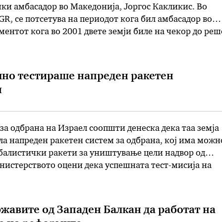
ки амбасадор во Македонија, Јоргос Какликис. Во
GR, се потсетува на периодот кога бил амбасадор во
ентот кога во 2001 двете земји биле на чекор до ре
лада покренала иницијатива за разговори во Скопје. –
иот свет во големо …
шно тестираше напреден ракетен
ч
а одбрана на Израел соопшти денеска дека таа земја
а напреден ракетен систем за одбрана, кој има можн
 балистички ракети за уништување цели надвор од
нистерството оцени дека успешната тест-мисија на
роу-3 (Arrow-3) е „голем камен-темелник“ на
зраел да се одбрани од „сегашните и идни …
ржавите од Западен Балкан да работат на