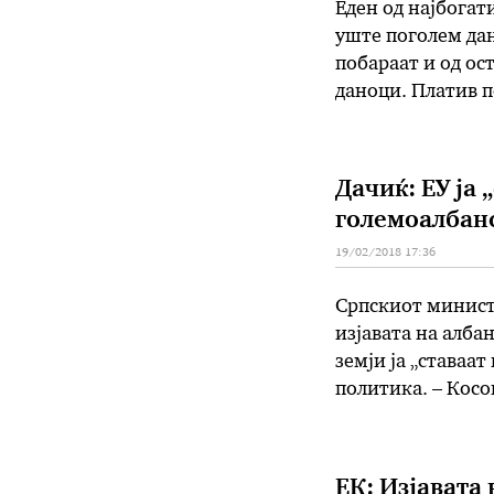
Еден од најбогати
уште поголем дан
побараат и од ос
даноци. Платив п
но Владата треба
Дачиќ: ЕУ ја 
големоалбан
19/02/2018 17:36
Српскиот минист
изјавата на алба
земји ја „ставаат
политика. – Косо
само амбасади. И
ЕК: Изјавата 