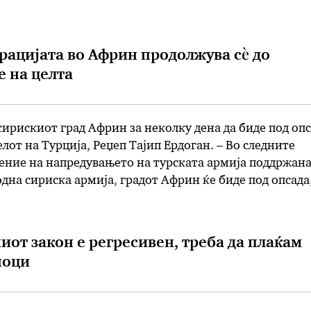
ната воздухопловна активност на Турција во Егејско
ките односи“, се наведува во кусото соопштение …
рацијата во Африн продолжува сѐ до
 на целта
сирискиот град Африн за неколку дена да биде под опс
лот на Турција, Реџеп Тајип Ердоган. – Во следните
ение на напредувањето на турската армија поддржана
дна сириска армија, градот Африн ќе биде под опсада
пред пратениците на својата Партија на правдата и
та армија …
ниот закон е регресивен, треба да плаќам
ноци