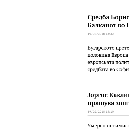
соопштението на
Средба Борис
Балканот во 
19/02/2018 15:32
Бугарското претс
половина Европа 
европската полит
средбата во Софи
Разговаравме за 
безбедноста на 
Јоргос Какли
прашува зошт
19/02/2018 15:10
Умерен оптимиза