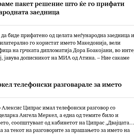
раме пакет решение што ќе го прифати
ародната заедница
да биде прифатено од целата меѓународна заедница и
илатерално го користат името Македонија, вели
ица на грчката дипломатија Дора Боакојани, во инте
ај, јавува дописникот на МИА од Атина. – Ние сакаме
о прифати меѓународната заедница во целина. Ова е
о …
кел телефонски разговарале за името
 Алексис Ципрас имал телефонски разговор со
еларка Ангела Меркел, а една од темите било и
то, соопштуваат од кабинетот на Ципрас „Двајцата
а за текот на разговорите за прашањето за името на