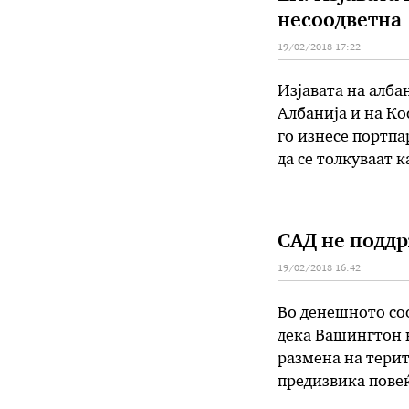
несоодветна
19/02/2018 17:22
Изјавата на алба
Албанија и на Ко
го изнесе портпа
да се толкуваат 
градењето на доб
на …
САД не поддр
19/02/2018 16:42
Во денешното соо
дека Вашингтон 
размена на терит
предизвика повеќ
бидат креативни 