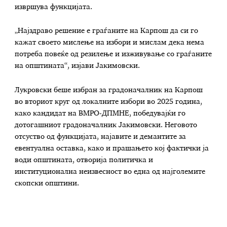
извршува функцијата.
„Најздраво решение е граѓаните на Карпош да си го
кажат своето мислење на избори и мислам дека нема
потреба повеќе од резилење и изживување со граѓаните
на општината“, изјави Јакимовски.
Лукровски беше избран за градоначалник на Карпош
во вториот круг од локалните избори во 2025 година,
како кандидат на ВМРО-ДПМНЕ, победувајќи го
дотогашниот градоначалник Јакимовски. Неговото
отсуство од функцијата, најавите и демантите за
евентуална оставка, како и прашањето кој фактички ја
води општината, отворија политичка и
институционална неизвесност во една од најголемите
скопски општини.