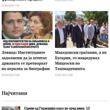
05/08/2026 10:08
05/08/2026 11:08
Левица: Институциите
Македонски граѓанин, а не
задолжени да ја штитат
Бугарин, го навредувал
државата се претвораат
Мицкоски во
во перална за биографии
Ташмаруништа
04/08/2026 15:08
04/08/2026 14:08
Најчитани
Сцени од Германија како во сред зима: 15