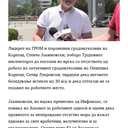
Лидерот на ГРОМ и поранешен градоначалник на
Карпош, Стевчо Јакимовски, побара Трудовиот
инспекторат да постапи во врска со отсуството од
работа на актуелниот градоначалник на Општина
Карпош, Сотир Лукровски, тврдејќи дека неговото
боледување истекло на 30 мај и дека оттогаш не се
појавил на работното место.
Јакимовски, во изјава пренесена од Инфомакс, се
повика на Законот за работните односи и оцени дека
правилата за неоправдано отсуство мора да важат
еднакво за сите вработени, вклучително и за
градоначалник. Според член 82 од Законот за