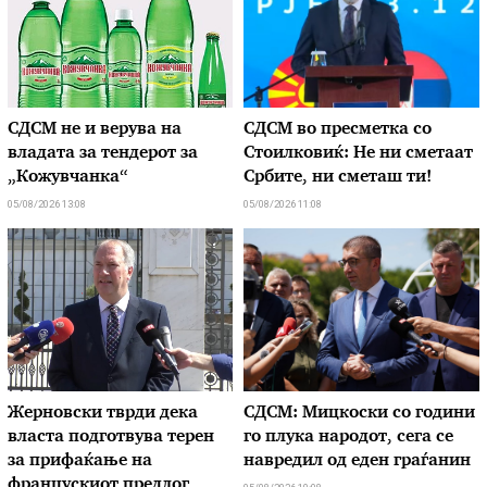
СДСМ не и верува на
СДСМ во пресметка со
владата за тендерот за
Стоилковиќ: Не ни сметаат
„Кожувчанка“
Србите, ни сметаш ти!
05/08/2026 13:08
05/08/2026 11:08
Жерновски тврди дека
СДСМ: Мицкоски со години
власта подготвува терен
го плука народот, сега се
за прифаќање на
навредил од еден граѓанин
францускиот предлог