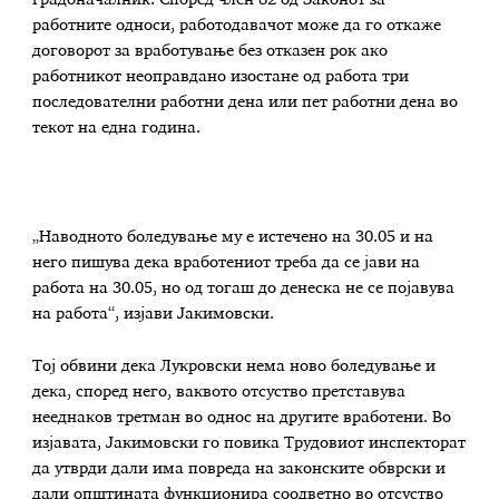
работните односи, работодавачот може да го откаже
договорот за вработување без отказен рок ако
работникот неоправдано изостане од работа три
последователни работни дена или пет работни дена во
текот на една година.
„Наводното боледување му е истечено на 30.05 и на
него пишува дека вработениот треба да се јави на
работа на 30.05, но од тогаш до денеска не се појавува
на работа“, изјави Јакимовски.
Тој обвини дека Лукровски нема ново боледување и
дека, според него, ваквото отсуство претставува
нееднаков третман во однос на другите вработени. Во
изјавата, Јакимовски го повика Трудовиот инспекторат
да утврди дали има повреда на законските обврски и
дали општината функционира соодветно во отсуство