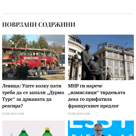
ПОВРЗАНИ СОДРЖИНИ
Левица: Уште колку пати
МНР ги нарече
треба да се запали „Дурмо
„измислици“ тврдењата
Турс“ за државата да
дека го прифатила
реагира?
францускиот предлог
05/08/2026 14:08
05/08/2026 14:08