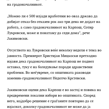
на градоначалникот.
„Можно ли е 500 илјади вработени во оваа држава да
добијат отказ без отказен рок ако три дена не дојдат на
работа, а само градоначалникот на Карпош, Сотир
Лукровски, може и понатаму да седи дома“, рече
Јакимовски.
Отсуството на Лукровски веќе неколку недели е тема во
јавноста. Премиерот Христијан Мицкоски претходно
изјави дека градоначалникот на Карпош не поднел
оставка, туку е на боледување поради здравствени
проблеми. Во меѓувреме, со општината раководи
заменик-градоначалникот Неделчо Крстевски.
Јакимовски оцени дека Карпош е во застој и повика на
предвремени локални избори во општината. Според
него, најдобро решение е граѓаните повторно да се
изјаснат, доколку градоначалникот не може да ја