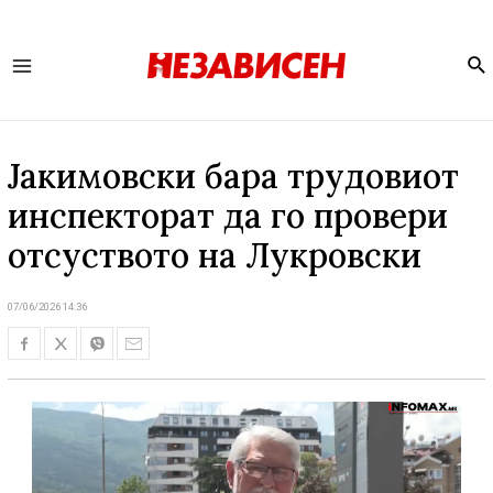
Se
Main
Menu
Јакимовски бара трудовиот
инспекторат да го провери
отсуството на Лукровски
07/06/2026 14:36