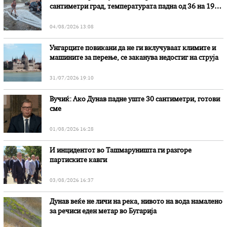
сантиметри град, температурата падна од 36 на 19
степени
04/08/2026 13:08
Унгарците повикани да не ги вклучуваат климите и
машините за перење, се заканува недостиг на струја
31/07/2026 19:10
Вучиќ: Ако Дунав падне уште 30 сантиметри, готови
сме
01/08/2026 16:28
И инцидентот во Ташмаруништa ги разгоре
партиските кавги
03/08/2026 16:37
Дунав веќе не личи на река, нивото на вода намалено
за речиси еден метар во Бугарија