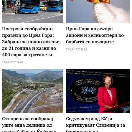
Построги сообраќајни
Црна Гора ангажира
правила во Црна Гора:
авиони и хеликоптери во
Забрана за ноќно возење
борбата со пожарите
до 21 година и казни до
07/08/2026 19:08
400 евра за тротинети
07/08/2026 20:08
Отворена за сообраќај
Седум земји од ЕУ ја
уште една делница од
критикуваат Словенија за