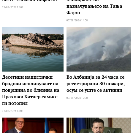
патот Елбасан-Ќафасан
блокирање на
назначувањето на Тања
07/08/2026 16:08
Фајон
07/08/2026 14:08
Десетици нацистички
Во Албанија за 24 часа се
бродови испливуваат на
регистрирани 30 пожари,
површина во близина на
осум се уште се активни
Прахово: Хитлер самиот
07/08/2026 12:08
ги потопил
07/08/2026 13:08