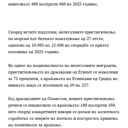
изнесуваат 468 наспроти 488 во 2025 година.
Според истите податоци, нелегалните пристигнувања
по морски пат бележат намалување од 27 отсто,
односно од 16.985 на 12.496 во споредба со првата
половина од 2025 година.
Во однос на националноста на нелегалните мигранти,
пристигнувањата на државјани од Египет се намалени
за 72 проценти, а враќањата на Египќани од Грција во
нивната земја се зголемиле од 59 на 227.
Кај државјаните од Пакистан, новите пристигнувања
речиси се изедначиле со враќањата-180 наспроти 169,
што според конкретните извори се должи на засилената
соработка со земјите на потекло и построгата примена
на политиката за враќања.