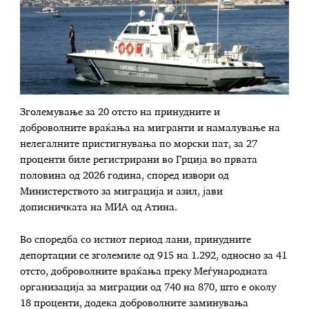
Зголемување за 20 отсто на принудните и
доброволните враќања на мигранти и намалување на
нелегалните пристигнувања по морски пат, за 27
проценти биле регистрирани во Грција во првата
половина од 2026 година, според извори од
Министерството за миграција и азил, јави
дописничката на МИА од Атина.
Во споредба со истиот период лани, принудните
депортации се зголемиле од 915 на 1.292, односно за 41
отсто, доброволните враќања преку Меѓународната
организација за миграции од 740 на 870, што е околу
18 проценти, додека доброволните заминувања