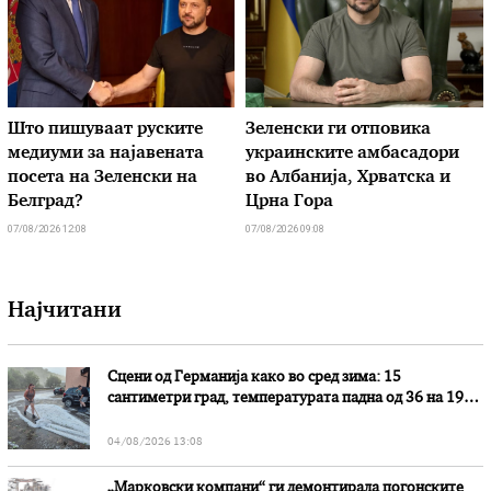
Што пишуваат руските
Зеленски ги отповика
медиуми за најавената
украинските амбасадори
посета на Зеленски на
во Албанија, Хрватска и
Белград?
Црна Гора
07/08/2026 12:08
07/08/2026 09:08
Најчитани
Сцени од Германија како во сред зима: 15
сантиметри град, температурата падна од 36 на 19
степени
04/08/2026 13:08
„Марковски компани“ ги демонтирала погонските