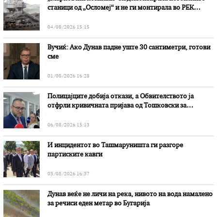
станици од „Осломеј“ и не ги монтирала во РЕК
„Битола“, стои во вештачењето на обвинителството
04/08/2026 15:15
Вучиќ: Ако Дунав падне уште 30 сантиметри, готови
сме
01/08/2026 16:28
Полицајците добија откази, а Обвителството ја
отфрли кривичната пријава од Тошковски за
наводни злоупотреби
06/08/2026 15:13
И инцидентот во Ташмаруништa ги разгоре
партиските кавги
03/08/2026 16:37
Дунав веќе не личи на река, нивото на вода намалено
за речиси еден метар во Бугарија