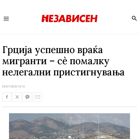
Se
Main
Menu
Грција успешно враќа
мигранти – сѐ помалку
нелегални пристигнувања
06/07/2026 16:13