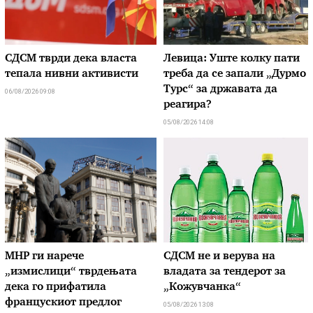
СДСМ тврди дека власта
Левица: Уште колку пати
тепала нивни активисти
треба да се запали „Дурмо
Турс“ за државата да
06/08/2026 09:08
реагира?
05/08/2026 14:08
МНР ги нарече
СДСМ не и верува на
„измислици“ тврдењата
владата за тендерот за
дека го прифатила
„Кожувчанка“
францускиот предлог
05/08/2026 13:08