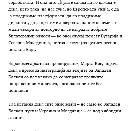
соработката. И она што сè уште сакам да го кажам е
дека, исто така, на нас тука, во Европската Унија, е да
ја поддржиме платформата, да го поддржиме
дијалогот, да ја вратиме довербата, да помогнеме со
мали чекори за повторно да се изградат добрите
билатерални односи — во овој случај помеѓу Бугарија и
Северна Македонија, но тоа е случај за целиот регион,
истакна Вајц.
Еврокомесарката за проширување, Марта Кос, порача
дека е време за интеграција на земјите од Западен
Балкан со цел некако да се исправат грешките
направени во минатото, кога околностите беа
поинакви.
Таа истакна дека сите овие земји – не само во Западен
Балкан, туку и Украина и Молдавија – се под хибридни
закани.