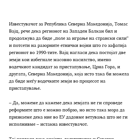
Известувачот за Република Северна Македонија, Томас
Вајц, рече дека регионот на Западен Балкан бил и
продолжува да биде „поле за играње на странски сили“
и потсети на разорните етнички војни што го зафатија
регионот во 1990-тите. Вајц нагласи дека постојат две
земји кои избегнале масовно насилство, имено
водечкиот кандидат за пристапување, Црна Гора, и
другата, Северна Македонија, која исто така би можела
да биде меѓу водечките земји во процесот на
пристапување.
– Да, можеме да кажеме дека земјата не ги спроведе
реформите што е можно побрзо, но исто така мора да
признаеме дека ние во ЕУ дадовме ветувања што не ги
исполнивме – истакна известувачот.