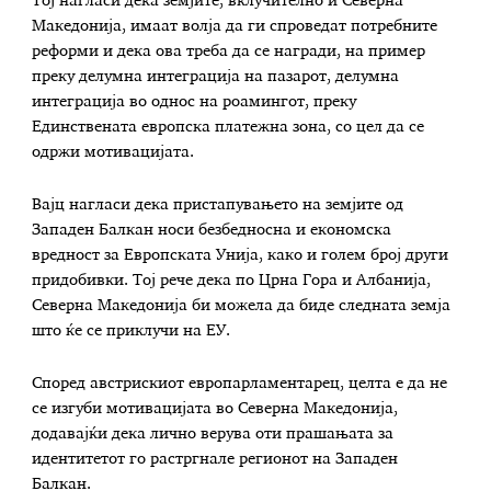
Тој нагласи дека земјите, вклучително и Северна
Македонија, имаат волја да ги спроведат потребните
реформи и дека ова треба да се награди, на пример
преку делумна интеграција на пазарот, делумна
интеграција во однос на роамингот, преку
Единствената европска платежна зона, со цел да се
одржи мотивацијата.
Вајц нагласи дека пристапувањето на земјите од
Западен Балкан носи безбедносна и економска
вредност за Европската Унија, како и голем број други
придобивки. Тој рече дека по Црна Гора и Албанија,
Северна Македонија би можела да биде следната земја
што ќе се приклучи на ЕУ.
Според австрискиот европарламентарец, целта е да не
се изгуби мотивацијата во Северна Македонија,
додавајќи дека лично верува оти прашањата за
идентитетот го растргнале регионот на Западен
Балкан.