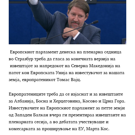
Европскиот парламент денеска на пленарна седница
во Стразбур треба да гласа за конечната верзија на
извештајот за напредокот на Северна Македонија на
патот кон Европската Унија на известувачот за нашата
земја, европратеникот Томас Вајц.
Европратениците треба да се изјаснат и за извештаите
за Албанија, Босна и Херцеговина, Косово и Црна Гора.
Известувачите на Европскиот парламент за петте земји
од Западен Балкан вчера ги презентираа извештаите на
пленарната сесија, а во дебатата учествуваше и
комесарката за проширување на ЕУ, Марта Кос.