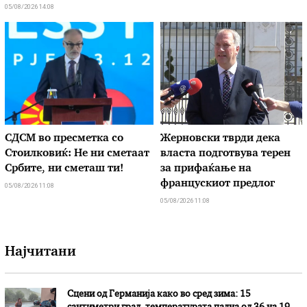
05/08/2026 14:08
СДСМ во пресметка со
Жерновски тврди дека
Стоилковиќ: Не ни сметаат
власта подготвува терен
Србите, ни сметаш ти!
за прифаќање на
францускиот предлог
05/08/2026 11:08
05/08/2026 11:08
Најчитани
Сцени од Германија како во сред зима: 15