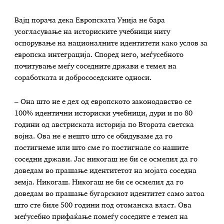
Вајц порача дека Европската Унија не бара
усогласување на историските учебници ниту
оспорување на националните идентитети како услов за
европска интеграција. Според него, меѓусебното
почитување меѓу соседните држави е темел на
соработката и добрососедските односи.
– Она што не е дел од европското законодавство се
100% идентични историски учебници, дури и по 80
години од австриската историја по Втората светска
војна. Ова не е нешто што се обидуваме да го
постигнеме или што сме го постигнале со нашите
соседни држави. Јас никогаш не би се осмелил да го
доведам во прашање идентитетот на мојата соседна
земја. Никогаш. Никогаш не би се осмелил да го
доведам во прашање бугарскиот идентитет само затоа
што сте биле 500 години под отоманска власт. Ова
меѓусебно прифаќање помеѓу соседите е темел на