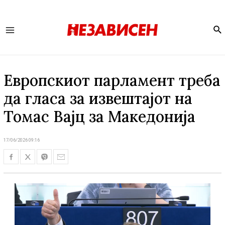
Se
Main
Menu
Европскиот парламент треба
да гласа за извештајот на
Томас Вајц за Македонија
17/06/2026 09:16