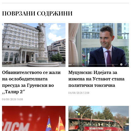
ПОВРЗАНИ СОДРЖИНИ
Обвинителството се жали
Муцунски: Идејата за
на ослободителната
измена на Уставот стана
пресуда за Груевски во
политички токсична
,,Талир 2″
06/08/2026 12:08
06/08/2026 16:08