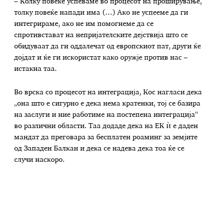
– Колку повеќе успеваме во процесот на проширување,
толку повеќе напади има (…) Ако не успееме да ги
интегрираме, ако не им помогнеме да се
спротивстават на непријателските дејствија што се
обидуваат да ги оддалечат од европскиот пат, други ќе
дојдат и ќе ги искористат како оружје против нас –
истакна таа.
Во врска со процесот на интеграција, Кос нагласи дека
„она што е сигурно е дека нема кратенки, тој се базира
на заслуги и ние работиме на постепена интеграција“
во различни области. Таа додаде дека на ЕК ѝ е даден
мандат да преговара за бесплатен роаминг за земјите
од Западен Балкан и дека се надева дека тоа ќе се
случи наскоро.