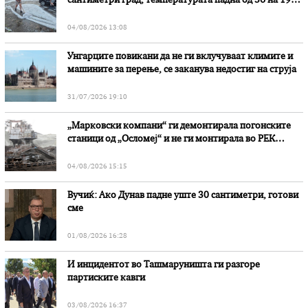
сантиметри град, температурата падна од 36 на 19
степени
04/08/2026 13:08
Унгарците повикани да не ги вклучуваат климите и
машините за перење, се заканува недостиг на струја
31/07/2026 19:10
„Марковски компани“ ги демонтирала погонските
станици од „Осломеј“ и не ги монтирала во РЕК
„Битола“, стои во вештачењето на обвинителството
04/08/2026 15:15
Вучиќ: Ако Дунав падне уште 30 сантиметри, готови
сме
01/08/2026 16:28
И инцидентот во Ташмаруништa ги разгоре
партиските кавги
03/08/2026 16:37