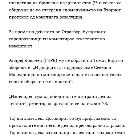
инсистира на бришење на целиот став 73 и со тоа се
обидувал да го отстрани споменувањето на Вториот
протокол од конечната резолуција.
За време на дебатата во Стразбур, бугарските
европратеници ги коментираа текстовите во
извештајот.
Андреј Ковачев (ГЕРБ) му се обрати на Томас Вајц со
зборовите: „И двајцата ја поддржуваме Северна
Македонија, но мотивирањето да не ги исполнуваат
своите обврски не е корисно“.
„Изненаден сум од обидот да се отстрани дел од
текстот“, рече тој, осврнувајќи се на ставот 73.
Тој нагласи дека Договорот со Бугарија, заедно со
протоколите кон него, е дел од преговарачката рамка.
Тој истакна дека затоа нацрт-извештајот содржи текст