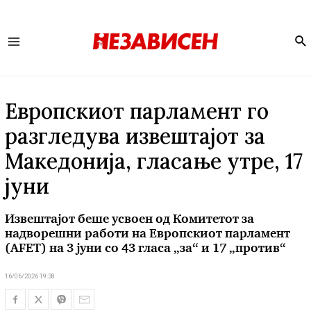
Se
Main
Menu
Европскиот парламент го
разгледува извештајот за
Македонија, гласање утре, 17
јуни
Извештајот беше усвоен од Комитетот за
надворешни работи на Европскиот парламент
(AFET) на 3 јуни со 43 гласа „за“ и 17 „против“
16/06/2026 19:38