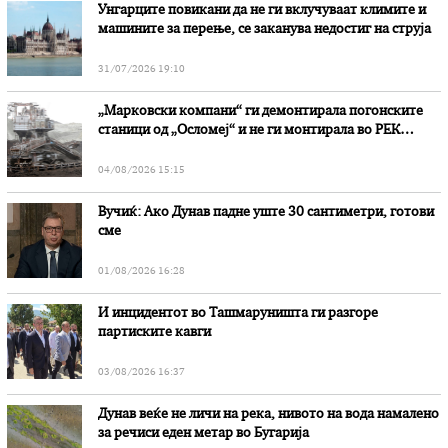
Унгарците повикани да не ги вклучуваат климите и
машините за перење, се заканува недостиг на струја
31/07/2026 19:10
„Марковски компани“ ги демонтирала погонските
станици од „Осломеј“ и не ги монтирала во РЕК
„Битола“, стои во вештачењето на обвинителството
04/08/2026 15:15
Вучиќ: Ако Дунав падне уште 30 сантиметри, готови
сме
01/08/2026 16:28
И инцидентот во Ташмаруништa ги разгоре
партиските кавги
03/08/2026 16:37
Дунав веќе не личи на река, нивото на вода намалено
за речиси еден метар во Бугарија