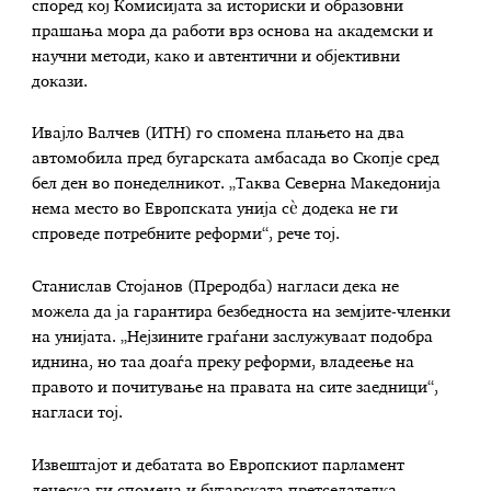
според кој Комисијата за историски и образовни
прашања мора да работи врз основа на академски и
научни методи, како и автентични и објективни
докази.
Ивајло Валчев (ИТН) го спомена плањето на два
автомобила пред бугарската амбасада во Скопје сред
бел ден во понеделникот. „Таква Северна Македонија
нема место во Европската унија сè додека не ги
спроведе потребните реформи“, рече тој.
Станислав Стојанов (Преродба) нагласи дека не
можела да ја гарантира безбедноста на земјите-членки
на унијата. „Нејзините граѓани заслужуваат подобра
иднина, но таа доаѓа преку реформи, владеење на
правото и почитување на правата на сите заедници“,
нагласи тој.
Извештајот и дебатата во Европскиот парламент
денеска ги спомена и бугарската претседателка