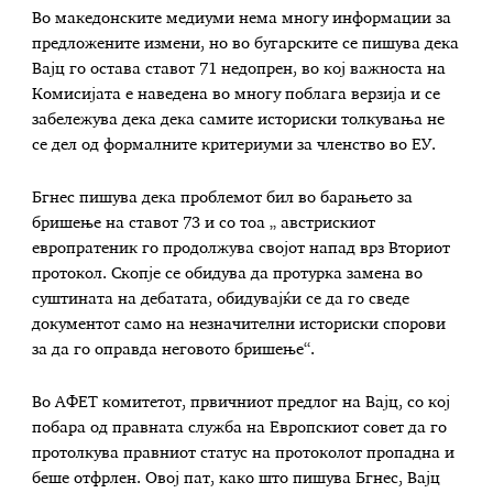
Во македонските медиуми нема многу информации за
предложените измени, но во бугарските се пишува дека
Вајц го остава ставот 71 недопрен, во кој важноста на
Комисијата е наведена во многу поблага верзија и се
забележува дека дека самите историски толкувања не
се дел од формалните критериуми за членство во ЕУ.
Бгнес пишува дека проблемот бил во барањето за
бришење на ставот 73 и со тоа „ австрискиот
европратеник го продолжува својот напад врз Вториот
протокол. Скопје се обидува да протурка замена во
суштината на дебатата, обидувајќи се да го сведе
документот само на незначителни историски спорови
за да го оправда неговото бришење“.
Во АФЕТ комитетот, првичниот предлог на Вајц, со кој
побара од правната служба на Европскиот совет да го
протолкува правниот статус на протоколот пропадна и
беше отфрлен. Овој пат, како што пишува Бгнес, Вајц