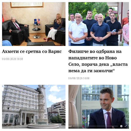
Ахмети се сретна со Варнс
Филипче во одбрана на
нападнатите во Ново
06/08/2026 18:08
Село, порача дека „власта
нема да ги замолчи“
06/08/2026 16:08