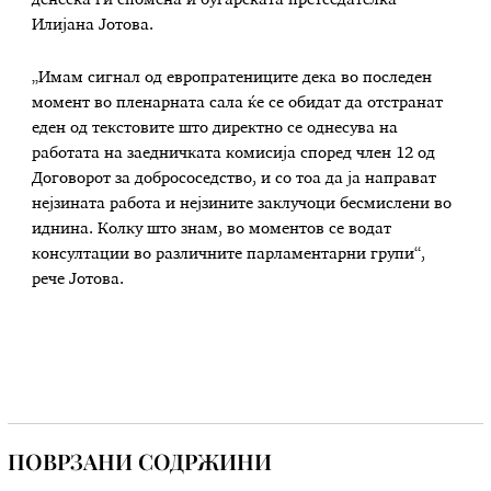
Илијана Јотова.
„Имам сигнал од европратениците дека во последен
момент во пленарната сала ќе се обидат да отстранат
еден од текстовите што директно се однесува на
работата на заедничката комисија според член 12 од
Договорот за добрососедство, и со тоа да ја направат
нејзината работа и нејзините заклучоци бесмислени во
иднина. Колку што знам, во моментов се водат
консултации во различните парламентарни групи“,
рече Јотова.
ПОВРЗАНИ СОДРЖИНИ