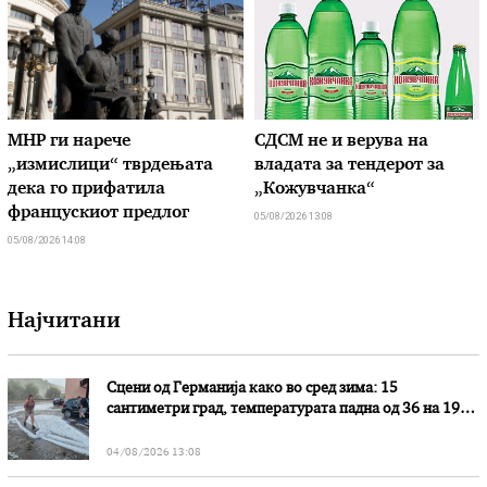
МНР ги нарече
СДСМ не и верува на
„измислици“ тврдењата
владата за тендерот за
дека го прифатила
„Кожувчанка“
францускиот предлог
05/08/2026 13:08
05/08/2026 14:08
Најчитани
Сцени од Германија како во сред зима: 15
сантиметри град, температурата падна од 36 на 19
степени
04/08/2026 13:08