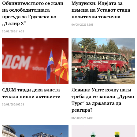
Обвинителството се жали
Муцунски: Идејата за
на ослободителната
измена на Уставот стана
пресуда за Груевски во
политички токсична
,,Талир 2″
06/08/2026 12:08
06/08/2026 16:08
СДСМ тврди дека власта
Левица: Уште колку пати
тепала нивни активисти
треба да се запали „Дурмо
Турс“ за државата да
06/08/2026 09:08
реагира?
05/08/2026 14:08