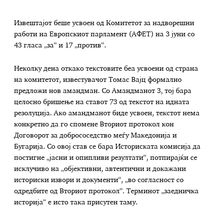
Извештајот беше усвоен од Комитетот за надворешни
работи на Европскиот парламент (АФЕТ) на 3 јуни со
43 гласа „за“ и 17 „против“.
Неколку дена откако текстовите беа усвоени од страна
на комитетот, известувачот Томас Вајц формално
предложи нов амандман. Со Амандманот 3, тој бара
целосно бришење на ставот 73 од текстот на идната
резолуција. Ако амандманот биде усвоен, текстот нема
конкретно да го спомене Вториот протокол кон
Договорот за добрососедство меѓу Македонија и
Бугарија. Со овој став се бара Историската комисија да
постигне „јасни и опипливи резултати“, потпирајќи се
исклучиво на „објективни, автентични и докажани
историски извори и документи“, „во согласност со
одредбите од Вториот протокол“. Терминот „заедничка
историја“ е исто така присутен таму.