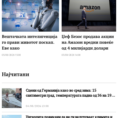
Вештачката интелигенција
Џеф Безос продава акции
го прави животот поскап.
на Амазон вредни повеќе
Еве како
од 4 милијарди долари
05/08/2026 15:08
05/08/2026 14:08
Најчитани
Сцени од Германија како во сред зима: 15
сантиметри град, температурата падна од 36 на 19
степени
04/08/2026 13:08
Унгарците повикани да не ги вклучуваат климите и