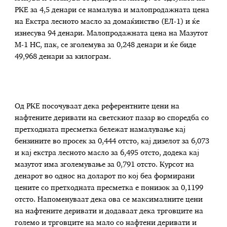
РКЕ за 4,5 денари се намалува и малопродажната цена
на Екстра лесното масло за домаќинство (ЕЛ-1) и ќе
изнесува 94 денари. Малопродажната цена на Мазутот
М-1 НС, пак, се зголемува за 0,248 денари и ќе биде
49,968 денари за килограм.
Од РКЕ посочуваат дека референтните цени на
нафтените деривати на светскиот пазар во споредба со
претходната пресметка бележат намалување кај
бензините во просек за 0,444 отсто, кај дизелот за 6,073
и кај екстра лесното масло за 6,495 отсто, додека кај
мазутот има зголемување за 0,791 отсто. Курсот на
денарот во однос на доларот по кој беа формирани
цените со претходната пресметка е понизок за 0,1199
отсто. Напоменуваат дека ова се максималните цени
на нафтените деривати и додаваат дека трговците на
големо и трговците на мало со нафтени деривати и