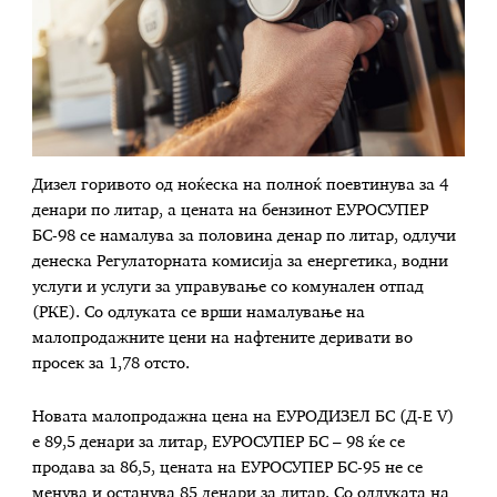
Дизел горивото од ноќеска на полноќ поевтинува за 4
денари по литар, а цената на бензинот ЕУРОСУПЕР
БС-98 се намалува за половина денар по литар, одлучи
денеска Регулаторната комисија за енергетика, водни
услуги и услуги за управување со комунален отпад
(РКЕ). Со одлуката се врши намалување на
малопродажните цени на нафтените деривати во
просек за 1,78 отсто.
Новата малопродажна цена на ЕУРОДИЗЕЛ БС (Д-Е V)
е 89,5 денари за литар, ЕУРОСУПЕР БС – 98 ќе се
продава за 86,5, цената на ЕУРОСУПЕР БС-95 не се
менува и останува 85 денари за литар. Со одлуката на