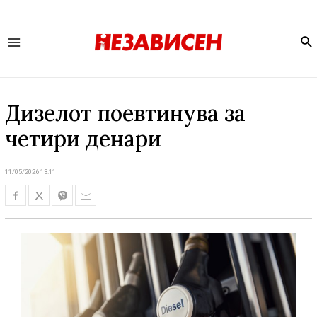
Se
Main
Menu
Дизелот поевтинува за
четири денари
11/05/2026 13:11