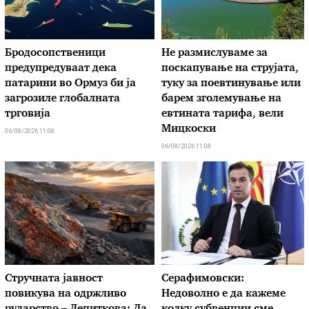
Бродосопственици
Не размислуваме за
предупредуваат дека
поскапување на струјата,
патарини во Ормуз би ја
туку за поевтинување или
загрозиле глобалната
барем зголемување на
трговија
евтината тарифа, вели
Мицкоски
06/08/2026 11:08
06/08/2026 11:08
Стручната јавност
Серафимовски:
повикува на одржливо
Недоволно е да кажеме