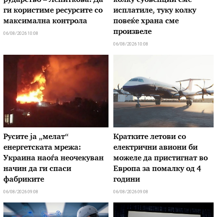
рударство – Лепиткова: Да
колку субвенции сме
ги користиме ресурсите со
исплатиле, туку колку
максимална контрола
повеќе храна сме
произвеле
06/08/2026 10:08
06/08/2026 10:08
Русите ја „мелат“
Кратките летови со
енергетската мрежа:
електрични авиони би
Украина наоѓа неочекуван
можеле да пристигнат во
начин да ги спаси
Европа за помалку од 4
фабриките
години
06/08/2026 09:08
06/08/2026 09:08