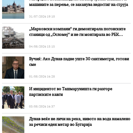
машините за перење, се заканува недостиг на струја
31/07/2026 19:10
„Марковски компани“ ги демонтирала погонските
станици од „Осломеј“ и не ги монтирала во РЕК
„Битола“, стои во вештачењето на обвинителството
04/08/2026 15:15
Вучиќ: Ако Дунав падне уште 30 сантиметри, готови
сме
01/08/2026 16:28
И инцидентот во Ташмаруништa ги разгоре
партиските кавги
03/08/2026 16:37
Дунав веќе не личи на река, нивото на вода намалено
за речиси еден метар во Бугарија