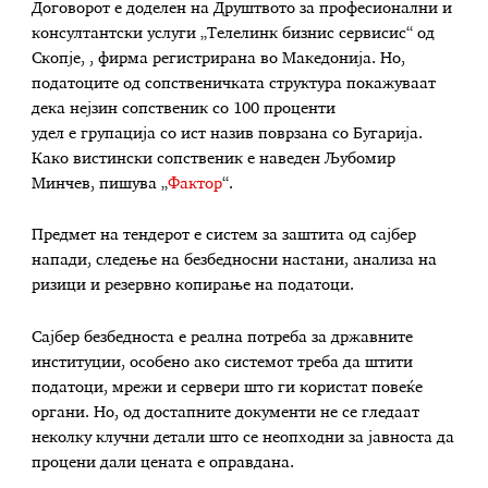
Договорот е доделен на Друштвото за професионални и
консултантски услуги „Телелинк бизнис сервисис“ од
Скопје, , фирма регистрирана во Македонија. Но,
податоците од сопственичката структура покажуваат
дека нејзин сопственик со 100 проценти
удел е групација со ист назив поврзана со Бугарија.
Како вистински сопственик е наведен Љубомир
Минчев, пишува „
Фактор
“.
Предмет на тендерот е систем за заштита од сајбер
напади, следење на безбедносни настани, анализа на
ризици и резервно копирање на податоци.
Сајбер безбедноста е реална потреба за државните
институции, особено ако системот треба да штити
податоци, мрежи и сервери што ги користат повеќе
органи. Но, од достапните документи не се гледаат
неколку клучни детали што се неопходни за јавноста да
процени дали цената е оправдана.