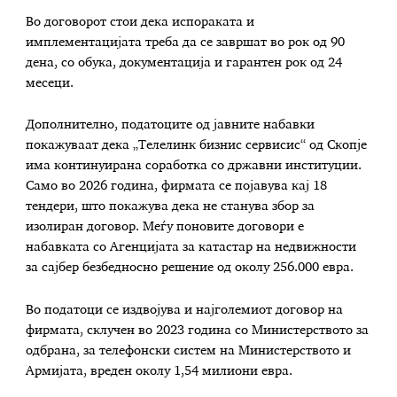
Во договорот стои дека испораката и
имплементацијата треба да се завршат во рок од 90
дена, со обука, документација и гарантен рок од 24
месеци.
Дополнително, податоците од јавните набавки
покажуваат дека „Телелинк бизнис сервисис“ од Скопје
има континуирана соработка со државни институции.
Само во 2026 година, фирмата се појавува кај 18
тендери, што покажува дека не станува збор за
изолиран договор. Меѓу поновите договори е
набавката со Агенцијата за катастар на недвижности
за сајбер безбедносно решение од околу 256.000 евра.
Во податоци се издвојува и најголемиот договор на
фирмата, склучен во 2023 година со Министерството за
одбрана, за телефонски систем на Министерството и
Армијата, вреден околу 1,54 милиони евра.