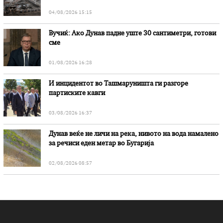
„Битола“, стои во вештачењето на обвинителството
04/08/2026 15:15
Вучиќ: Ако Дунав падне уште 30 сантиметри, готови
сме
01/08/2026 16:28
И инцидентот во Ташмаруништa ги разгоре
партиските кавги
03/08/2026 16:37
Дунав веќе не личи на река, нивото на вода намалено
за речиси еден метар во Бугарија
02/08/2026 08:57