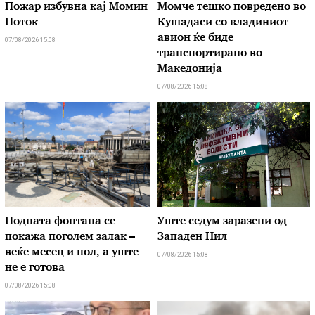
Пожар избувна кај Момин
Момче тешко повредено во
Поток
Кушадаси со владиниот
авион ќе биде
07/08/2026 15:08
транспортирано во
Македонија
07/08/2026 15:08
Подната фонтана се
Уште седум заразени од
покажа поголем залак –
Западен Нил
веќе месец и пол, а уште
07/08/2026 15:08
не е готова
07/08/2026 15:08