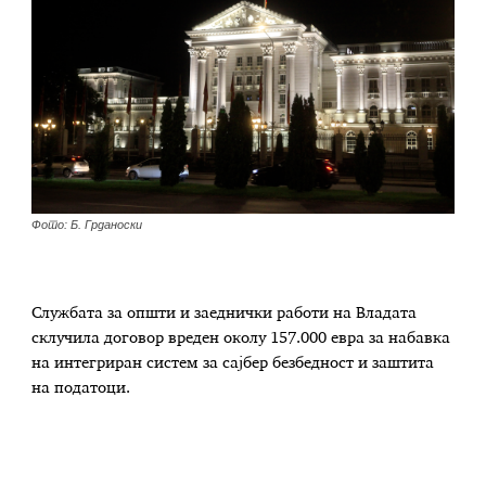
Фото: Б. Грданоски
Службата за општи и заеднички работи на Владата
склучила договор вреден околу 157.000 евра за набавка
на интегриран систем за сајбер безбедност и заштита
на податоци.