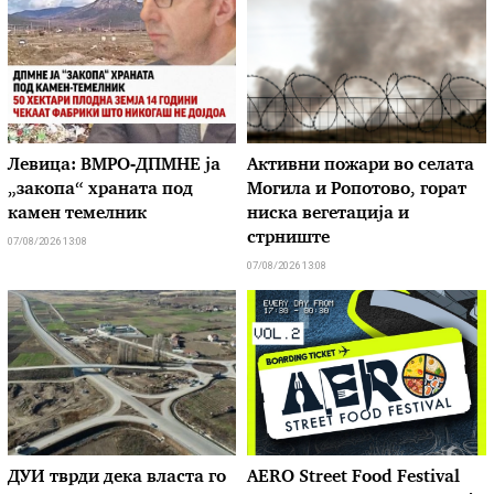
Левица: ВМРО-ДПМНЕ ја
Активни пожари во селата
„закопа“ храната под
Могила и Ропотово, горат
камен темелник
ниска вегетација и
стрниште
07/08/2026 13:08
07/08/2026 13:08
ДУИ тврди дека власта го
AERO Street Food Festival