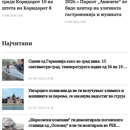
гради Коридорот 10 на
2026 – Паркот „Авионче“ ќе
штета на Коридорот 8
биде центар на уличната
гастрономија и музиката
07/08/2026 13:08
07/08/2026 12:08
Најчитани
Сцени од Германија како во сред зима: 15
сантиметри град, температурата падна од 36 на 19
степени
04/08/2026 13:08
Унгарците повикани да не ги вклучуваат климите и
машините за перење, се заканува недостиг на струја
31/07/2026 19:10
„Марковски компани“ ги демонтирала погонските
станици од „Осломеј“ и не ги монтирала во РЕК