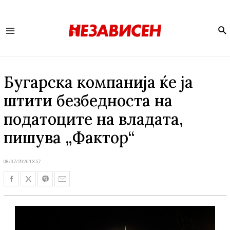
Se
Main
Menu
Бугарска компанија ќе ja
штити безбедноста на
податоците на владата,
пишува „Фактор“
08/07/2026 13:57