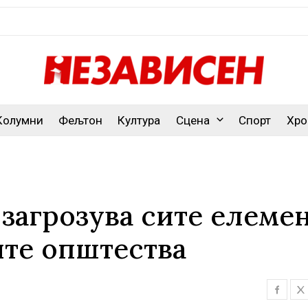
Колумни
Фељтон
Култура
Сцена
Спорт
Хро
 загрозува сите елеме
ите општества