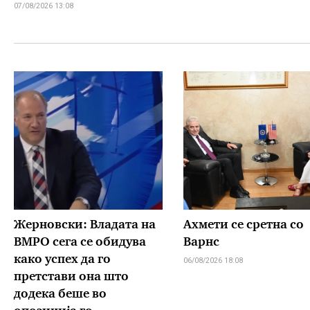
07/08/2026 13:08
Жерновски: Владата на
Ахмети се сретна со
ВМРО сега се обидува
Варнс
како успех да го
06/08/2026 18:08
претстави она што
додека беше во