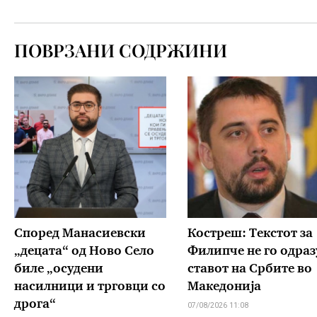
ПОВРЗАНИ СОДРЖИНИ
Според Манасиевски
Костреш: Текстот за
„децата“ од Ново Село
Филипче не го одраз
биле „осудени
ставот на Србите во
насилници и трговци со
Македонија
дрога“
07/08/2026 11:08