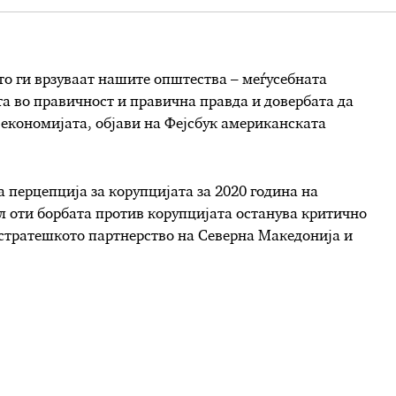
то ги врзуваат нашите општества – меѓусебната
ата во правичност и правична правда и довербата да
а економијата, објави на Фејсбук американската
а перцепција за корупцијата за 2020 година на
л оти борбата против корупцијата останува критично
а стратешкото партнерство на Северна Македонија и