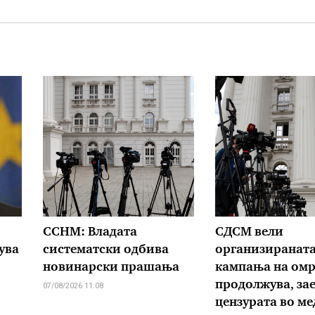
ССНМ: Владата
СДСМ вели
ува
систематски одбива
организиранат
новинарски прашања
кампања на омр
продолжува, зае
07/08/2026 11:08
цензурата во м