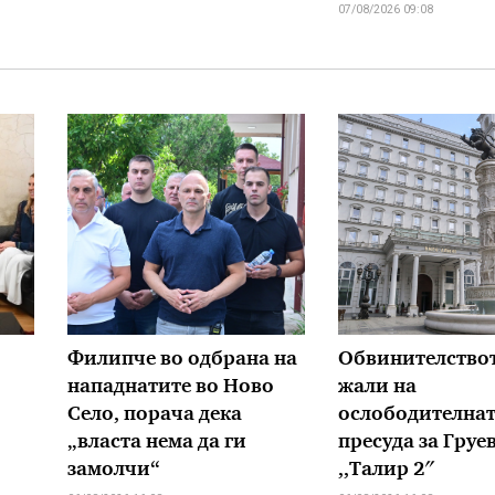
07/08/2026 09:08
Филипче во одбрана на
Обвинителствот
нападнатите во Ново
жали на
Село, порача дека
ослободителна
„власта нема да ги
пресуда за Груе
замолчи“
,,Талир 2″