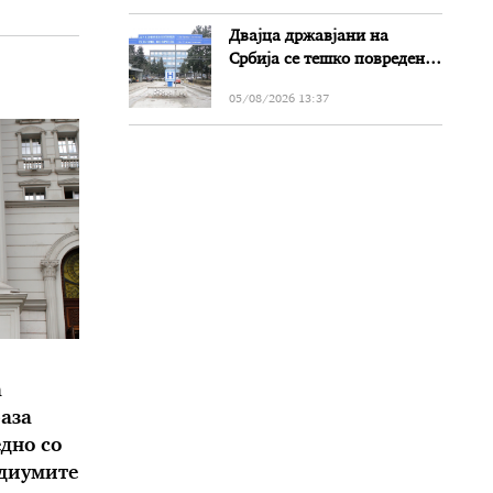
Двајца државјани на
Србија се тешко повредени
во сообраќајката на патот
05/08/2026 13:37
Прилеп-Битола
а
аза
дно со
едиумите