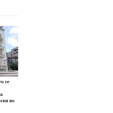
о се
та
вски во