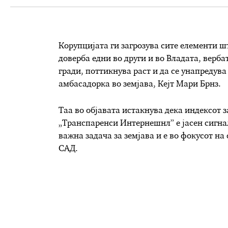
Корупцијата ги загрозува сите елементи ш
доверба едни во други и во Владата, верб
гради, поттикнува раст и да се унапредув
амбасадорка во земјава, Кејт Мари Брнз.
Таа во објавата истакнува дека индексот з
„Транспаренси Интернешнл” е јасен сигна
важна задача за земјава и е во фокусот н
САД.