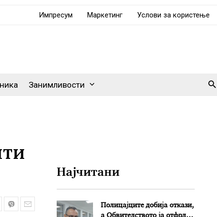
Импресум
Маркетинг
Услови за користење
Se
ника
Занимливости
нти
Најчитани
Полицајците добија откази,
а Обвителството ја отфрли