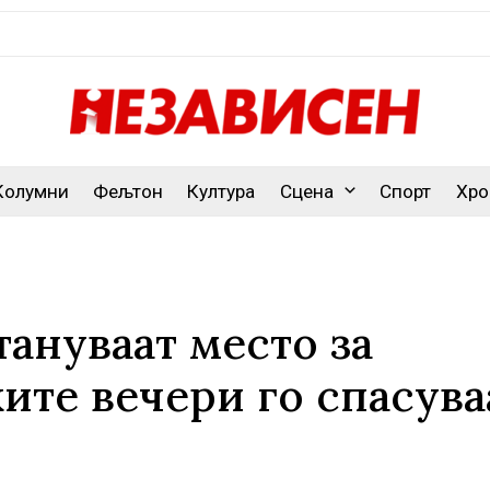
Колумни
Фељтон
Култура
Сцена
Спорт
Хро
ануваат место за
ите вечери го спасува