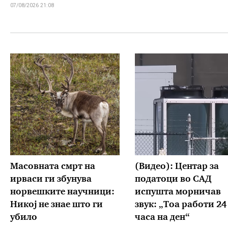
07/08/2026 21:08
Масовната смрт на
(Видео): Центар за
ирваси ги збунува
податоци во САД
норвешките научници:
испушта морничав
Никој не знае што ги
звук: „Тоа работи 24
убило
часа на ден“