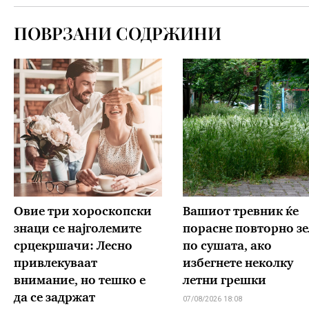
ПОВРЗАНИ СОДРЖИНИ
Овие три хороскопски
Вашиот тревник ќе
знаци се најголемите
порасне повторно зе
срцекршачи: Лесно
по сушата, ако
привлекуваат
избегнете неколку
внимание, но тешко е
летни грешки
да се задржат
07/08/2026 18:08