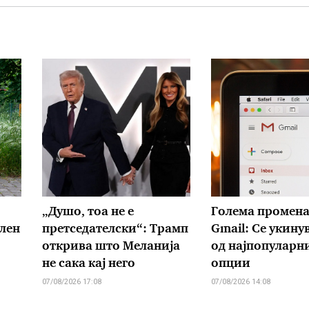
„Душо, тоа не е
Голема промена
лен
претседателски“: Трамп
Gmail: Се укину
открива што Меланија
од најпопуларн
не сака кај него
опции
07/08/2026 17:08
07/08/2026 14:08