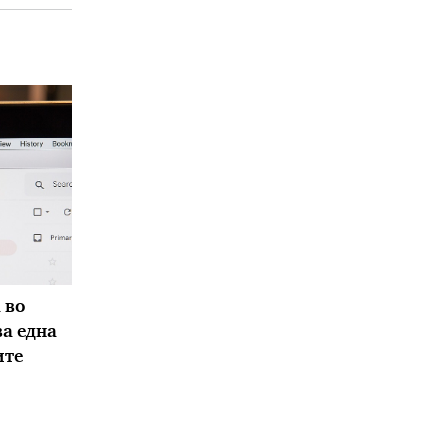
 во
ва една
ите