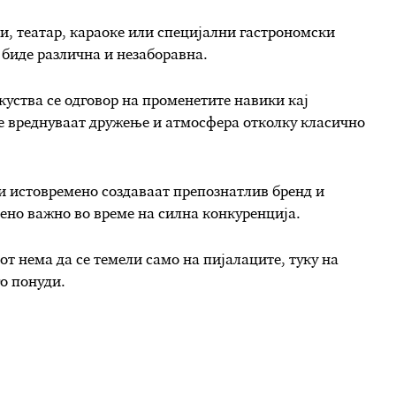
и, театар, караоке или специјални гастрономски
 биде различна и незаборавна.
куства се одговор на променетите навики кај
е вреднуваат дружење и атмосфера отколку класично
и истовремено создаваат препознатлив бренд и
бено важно во време на силна конкуренција.
т нема да се темели само на пијалаците, туку на
о понуди.