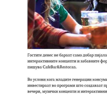
Гостите денес не бараат само добар пијала
интерактивните концепти и забавните фор
пишува CafeBar&Restoran.
Во услови кога младите генерации консум
инвестираат во програми што создаваат пр
вечери, музички концепти и интерактивни