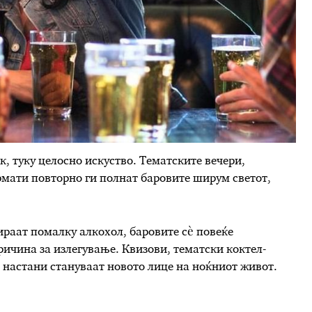
к, туку целосно искуство. Тематските вечери,
мати повторно ги полнат баровите ширум светот,
ираат помалку алкохол, баровите сè повеќе
ичина за излегување. Квизови, тематски коктел-
 настани стануваат новото лице на ноќниот живот.