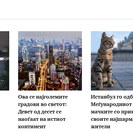
Ова се најголемите
Истанбул го од
градови во светот:
Меѓународниот 
Девет од десет се
мачките со прик
наоѓаат на истиот
своите најшарм
континент
жители