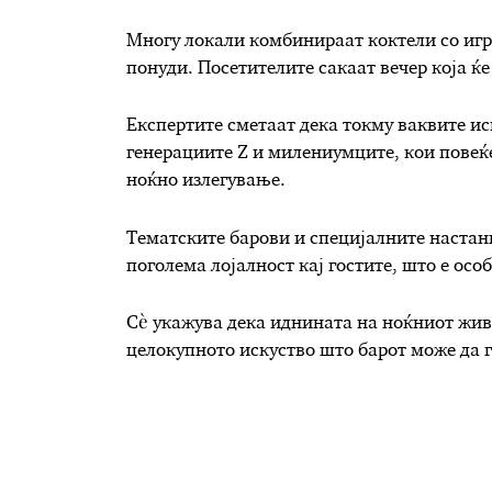
Многу локали комбинираат коктели со игр
понуди. Посетителите сакаат вечер која ќе
Експертите сметаат дека токму ваквите ис
генерациите Z и милениумците, кои повеќ
ноќно излегување.
Тематските барови и специјалните настан
поголема лојалност кај гостите, што е осо
Сè укажува дека иднината на ноќниот живо
целокупното искуство што барот може да г