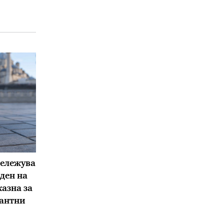
бележува
ден на
азна за
антни