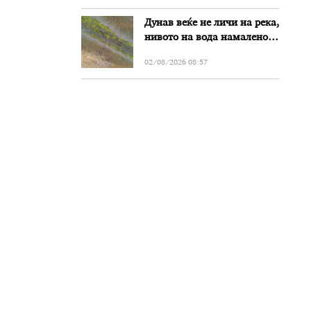
Дунав веќе не личи на река,
нивото на вода намалено
за речиси еден метар во
02/08/2026 08:57
Бугарија