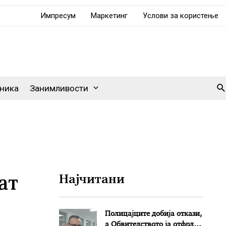
Импресум
Маркетинг
Услови за користење
Se
ника
Занимливости
ат
Најчитани
Полицајците добија откази,
а Обвителството ја отфрли